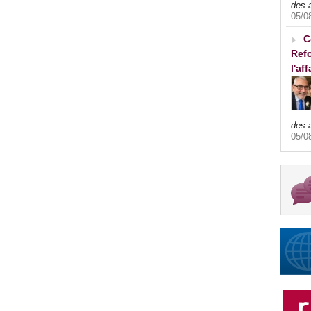
des 
05/0
C
Refo
l'af
des 
05/0