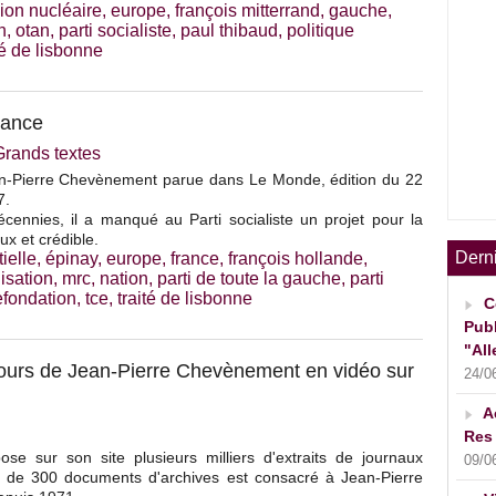
ion nucléaire
,
europe
,
françois mitterrand
,
gauche
,
n
,
otan
,
parti socialiste
,
paul thibaud
,
politique
té de lisbonne
rance
Grands textes
n-Pierre Chevènement parue dans Le Monde, édition du 22
7.
cennies, il a manqué au Parti socialiste un projet pour la
ux et crédible.
Dern
ielle
,
épinay
,
europe
,
france
,
françois hollande
,
isation
,
mrc
,
nation
,
parti de toute la gauche
,
parti
efondation
,
tce
,
traité de lisbonne
C
Publ
"All
urs de Jean-Pierre Chevènement en vidéo sur
24/0
A
Res 
opose sur son site plusieurs milliers d'extraits de journaux
09/0
s de 300 documents d'archives est consacré à Jean-Pierre