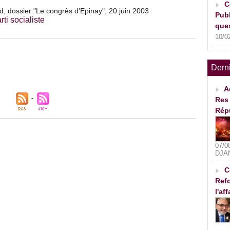
C
and, dossier "Le congrès d'Epinay", 20 juin 2003
Publ
rti socialiste
ques
10/0
Dern
A
Res 
Rép
07/0
DJA
C
Refo
l'af