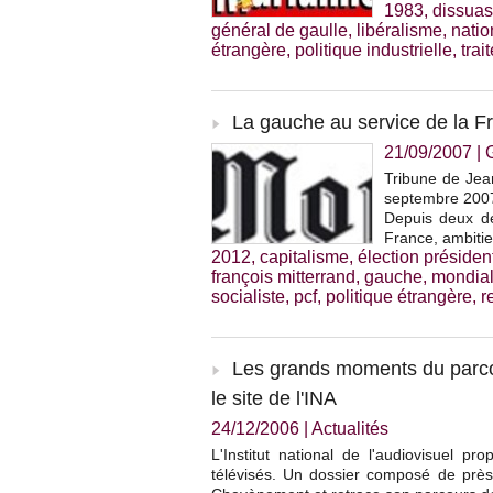
1983
,
dissuas
général de gaulle
,
libéralisme
,
natio
étrangère
,
politique industrielle
,
trai
La gauche au service de la F
21/09/2007
|
Tribune de Jea
septembre 200
Depuis deux dé
France, ambitie
2012
,
capitalisme
,
élection président
françois mitterrand
,
gauche
,
mondial
socialiste
,
pcf
,
politique étrangère
,
r
Les grands moments du parco
le site de l'INA
24/12/2006
|
Actualités
L'Institut national de l'audiovisuel pr
télévisés. Un dossier composé de prè