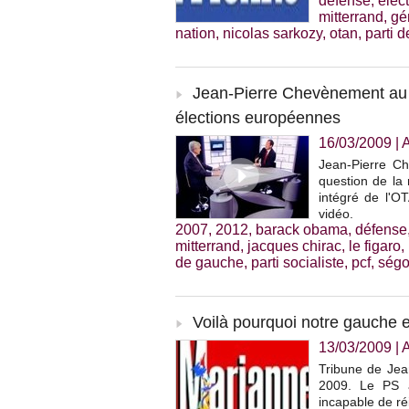
défense
,
élec
mitterrand
,
gé
nation
,
nicolas sarkozy
,
otan
,
parti 
Jean-Pierre Chevènement au T
élections européennes
16/03/2009
|
Jean-Pierre C
question de la
intégré de l'O
vidéo.
2007
,
2012
,
barack obama
,
défense
mitterrand
,
jacques chirac
,
le figaro
,
de gauche
,
parti socialiste
,
pcf
,
ségo
Voilà pourquoi notre gauche 
13/03/2009
|
Tribune de Jea
2009. Le PS a 
incapable de ré