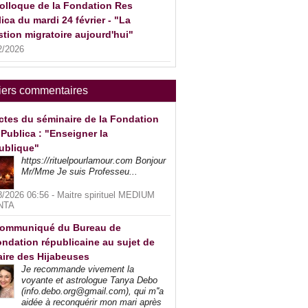
olloque de la Fondation Res
ica du mardi 24 février - "La
tion migratoire aujourd'hui"
2/2026
iers commentaires
ctes du séminaire de la Fondation
Publica : "Enseigner la
ublique"
https://rituelpourlamour.com Bonjour
Mr/Mme Je suis Professeu...
8/2026 06:56 -
Maitre spirituel MEDIUM
NTA
ommuniqué du Bureau de
ndation républicaine au sujet de
faire des Hijabeuses
Je recommande vivement la
voyante et astrologue Tanya Debo
(info.debo.org@gmail.com), qui m''a
aidée à reconquérir mon mari après