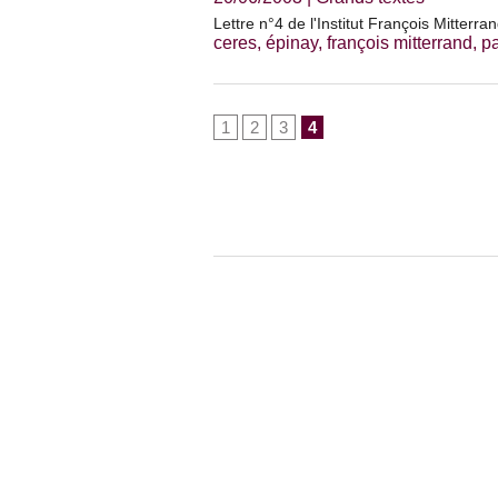
Lettre n°4 de l'Institut François Mitterr
ceres
,
épinay
,
françois mitterrand
,
pa
1
2
3
4