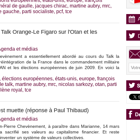
tions européennes
,
états-unis
,
europe
,
françois
néral de gaulle
,
jacques chirac
,
martine aubry
,
mrc
,
de gauche
,
parti socialiste
,
pcf
,
tce
alk Orange-Le Figaro sur l'Otan et les
Agenda et médias
hevènement a essentiellement abordé au cours du Talk la
 réintégration de la France dans le commandement militaire
TAN et les élections européennes de juin 2009. En voici la
,
élections européennes
,
états-unis
,
europe
,
françois
le talk
,
martine aubry
,
mrc
,
nicolas sarkozy
,
otan
,
parti
lène royal
,
tce
est muette (réponse à Paul Thibaud)
Agenda et médias
n-Pierre Chevènement, à paraître dans Marianne, 14 mars
sacrifié ses valeurs au capitalisme financier. Et reste
inventer un système de valeurs collectives.