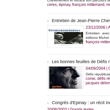
Chevènement et retrace son parcours d
ceres
,
épinay
,
françois mitterrand
,
mi
Entretien de Jean-Pierre Chev
23/12/2006
|
A
Entretien avec
éditions Michel
françois mitte
Les bonnes feuilles de Défis 
04/09/2004
|
Défis républic
corse
,
défis r
jacques delor
Congrès d'Epinay : un récit 
20/06/2003
|
Grands textes