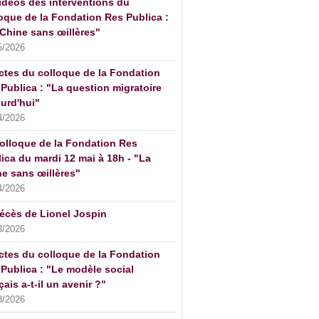
idéos des interventions du
oque de la Fondation Res Publica :
Chine sans œillères"
5/2026
ctes du colloque de la Fondation
Publica : "La question migratoire
urd'hui"
4/2026
olloque de la Fondation Res
ica du mardi 12 mai à 18h - "La
e sans œillères"
4/2026
écès de Lionel Jospin
3/2026
ctes du colloque de la Fondation
Publica : "Le modèle social
çais a-t-il un avenir ?"
3/2026