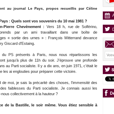
nt au journal Le Pays, propos recueillis par Céline
Pays : Quels sont vos souvenirs du 10 mai 1981 ?
n-Pierre Chevènement :
Vers 18 h, rue de Solférino,
pprends par un ami travaillant dans une boîte de
ges « sortie des urnes » : François Mitterrand devance
éry Giscard d’Estaing.
x du PS présents à Paris, nous nous répartissons les
ront jusqu’à plus de 11h du soir. J’éprouve une profonde
ans au Parti socialiste. Il y a dix ans, en juin 1971, c’était le
les ai englouties pour préparer cette victoire.
de moi, je sais la précarité des choses, l’immensité des
r des faiblesses du Parti socialiste. Je connais aussi les
-nous collectivement à la hauteur ?
e de la Bastille, le soir même. Vous étiez sensible à