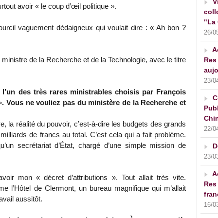
V
tout avoir « le coup d’œil politique ».
coll
"La 
ourcil vaguement dédaigneux qui voulait dire : « Ah bon ?
26/0
A
ministre de la Recherche et de la Technologie, avec le titre
Res 
aujo
23/0
l’un des très rares ministrables choisis par François
C
». Vous ne vouliez pas du ministère de la Recherche et
Publ
Chin
re, la réalité du pouvoir, c’est-à-dire les budgets des grands
22/0
lliards de francs au total. C’est cela qui a fait problème.
’un secrétariat d’État, chargé d’une simple mission de
D
23/0
A
avoir mon « décret d’attributions ». Tout allait très vite.
Res 
e l’Hôtel de Clermont, un bureau magnifique qui m’allait
fran
ail aussitôt.
16/0