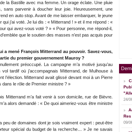
ce de la Bastille avec ma femme. Un orage éclate. Une pluie
nts, sans parvenir à doucher leur joie. Heureusement, une
rend en auto stop. Avant de me laisser embarquer, le jeune
i j’ai voté. Je lui dis : « Mitterrand ! » et il me répond : «
 pour qui avez-vous voté ? » « Pour personne, me répond-il,
e d’emblée que le soutien des masses n’est pas acquis pour
ui a mené François Mitterrand au pouvoir. Savez-vous,
z partie du premier gouvernement Mauroy ?
ais nullement préoccupé. La campagne m’a motivé jusqu’au
Dern
vol tardif où j’accompagnais Mitterrand, de Mulhouse à
t l’élection. Mitterrand avait glissé devant moi à un Pierre
C
dans le rôle de Premier ministre ? »
Publ
"All
is Mitterrand m’a fait venir à son domicile, rue de Bièvre.
24/0
m’a alors demandé : « De quoi aimeriez-vous être ministre
A
Res 
09/0
 y a peu de domaines dont je sois vraiment expert : peut-être
porteur spécial du budget de la recherche… » Je ne savais