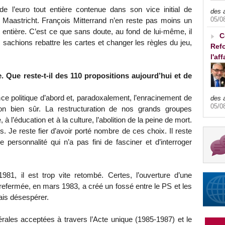
de l’euro tout entière contenue dans son vice initial de
des 
05/0
 de Maastricht. François Mitterrand n’en reste pas moins un
entière. C’est ce que sans doute, au fond de lui-même, il
C
s sachions rebattre les cartes et changer les règles du jeu,
Refo
l'af
e. Que reste-t-il des 110 propositions aujourd’hui et de
nce politique d’abord et, paradoxalement, l’enracinement de
des 
05/0
ion bien sûr. La restructuration de nos grands groupes
 à l’éducation et à la culture, l’abolition de la peine de mort.
. Je reste fier d’avoir porté nombre de ces choix. Il reste
ne personnalité qui n’a pas fini de fasciner et d’interroger
981, il est trop vite retombé. Certes, l’ouverture d’une
 refermée, en mars 1983, a créé un fossé entre le PS et les
ais désespérer.
rales acceptées à travers l’Acte unique (1985-1987) et le