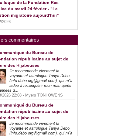
olloque de la Fondation Res
ica du mardi 24 février - "La
tion migratoire aujourd'hui"
2/2026
iers commentaires
ommuniqué du Bureau de
ndation républicaine au sujet de
faire des Hijabeuses
Je recommande vivement la
voyante et astrologue Tanya Debo
(info.debo.org@gmail.com), qui m''a
aidée à reconquérir mon mari après
années d...
8/2026 22:08 -
Myers TONI OWENS
ommuniqué du Bureau de
ndation républicaine au sujet de
faire des Hijabeuses
Je recommande vivement la
voyante et astrologue Tanya Debo
(info.debo.org@gmail.com), qui m''a