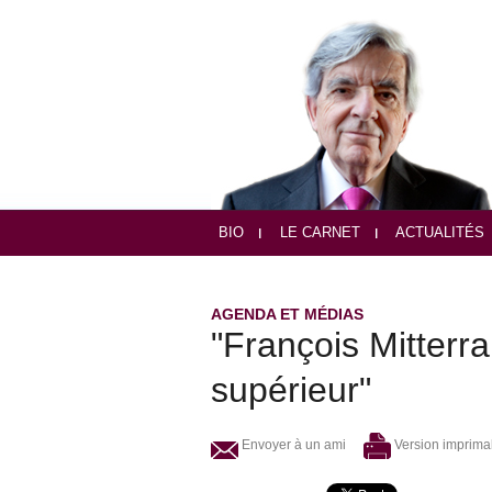
BIO
LE CARNET
ACTUALITÉS
AGENDA ET MÉDIAS
"François Mitterr
supérieur"
Envoyer à un ami
Version imprima