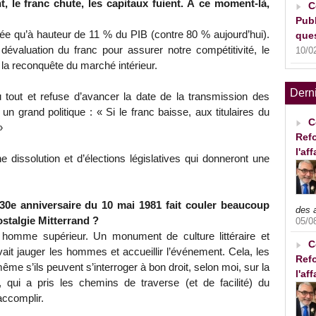
t, le franc chute, les capitaux fuient. À ce moment-là,
C
Publ
tée qu’à hauteur de 11 % du PIB (contre 80 % aujourd’hui).
ques
 dévaluation du franc pour assurer notre compétitivité, le
10/0
la reconquête du marché intérieur.
Dern
u tout et refuse d’avancer la date de la transmission des
n grand politique : « Si le franc baisse, aux titulaires du
C
»
Refo
l'af
ne dissolution et d’élections législatives qui donneront une
e 30e anniversaire du 10 mai 1981 fait couler beaucoup
des 
ostalgie Mitterrand ?
05/0
n homme supérieur. Un monument de culture littéraire et
C
avait jauger les hommes et accueillir l’événement. Cela, les
Refo
me s’ils peuvent s’interroger à bon droit, selon moi, sur la
l'af
qui a pris les chemins de traverse (et de facilité) du
accomplir.