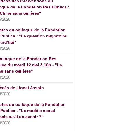
idéos des interventions du
oque de la Fondation Res Publica :
Chine sans œillères"
5/2026
ctes du colloque de la Fondation
Publica : "La question migratoire
urd'hui"
4/2026
olloque de la Fondation Res
ica du mardi 12 mai à 18h - "La
e sans œillères"
4/2026
écès de Lionel Jospin
3/2026
ctes du colloque de la Fondation
Publica : "Le modèle social
çais a-t-il un avenir ?"
3/2026