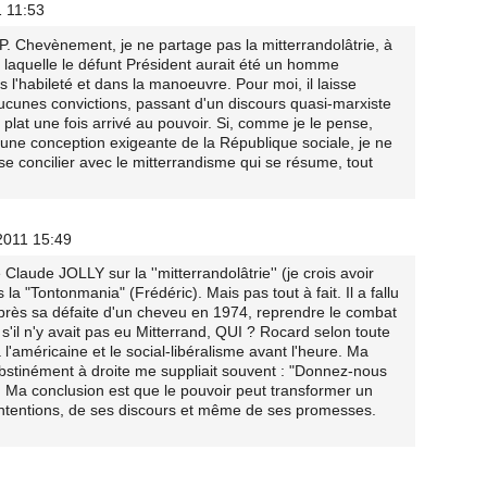
1 11:53
P. Chevènement, je ne partage pas la mitterrandolâtrie, à
n laquelle le défunt Président aurait été un homme
 l'habileté et dans la manoeuvre. Pour moi, il laisse
ucunes convictions, passant d'un discours quasi-marxiste
 plat une fois arrivé au pouvoir. Si, comme je le pense,
 une conception exigeante de la République sociale, je ne
e concilier avec le mitterrandisme qui se résume, tout
2011 15:49
laude JOLLY sur la ''mitterrandolâtrie'' (je crois avoir
la "Tontonmania" (Frédéric). Mais pas tout à fait. Il a fallu
rès sa défaite d'un cheveu en 1974, reprendre le combat
s'il n'y avait pas eu Mitterrand, QUI ? Rocard selon toute
l'américaine et le social-libéralisme avant l'heure. Ma
stinément à droite me suppliait souvent : "Donnez-nous
. Ma conclusion est que le pouvoir peut transformer un
ntentions, de ses discours et même de ses promesses.
1