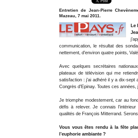
Entretien de Jean-Pierre Chevèneme
Mazeau, 7 mai 2011.
Le 
Jea
j’a
communication, le résultat des sonda
nettement, d’environ quatre points, Val
Avec quelques secrétaires nationau
plateaux de télévision qui me retiend
satisfaction : j’ai adhéré il y a dix-sept 
Congrès d’Epinay. Toutes ces années, je 
Je triomphe modestement, car au fond 
défis à relever. Je connais l’intérieu
qualités de François Mitterrand. Serons
Vous vous êtes rendu à la fête plac
l’euphorie ambiante ?