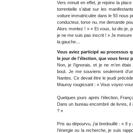
Vers minuit en effet, je rejoins la pla
torrentielle s’abat sur les manifesta
voiture immatriculée dans le 93 nous p
conducteur, torse nu, me demande pour qu
Alors montez ! » « Et vous, lui dis-je,
je ne me suis pas inscrit ! » Je mesur
la gauche…
Vous aviez participé au processus q
le jour de l’élection, que vous fere
Non, je l’ignorais, et je ne m’en ét
bout. Je me souviens seulement d’un 
Nantes. Ce devait être le jeudi précéden
Mauroy rougissant : « Vous voyez-vous 
Quelques jours après l’élection, Franço
Dans un bureau encombré de livres, il 
? »
Pris au dépourvu, j’ai bredouillé : « Il
l’énergie ou la recherche, je suis rap