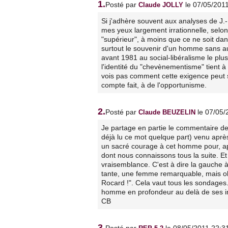
1.
Posté par
le 07/05/201
Claude JOLLY
Si j'adhère souvent aux analyses de J.-
mes yeux largement irrationnelle, selo
"supérieur", à moins que ce ne soit dans
surtout le souvenir d'un homme sans a
avant 1981 au social-libéralisme le plus
l'identité du "chevènementisme" tient à
vois pas comment cette exigence peut s
compte fait, à de l'opportunisme.
2.
Posté par
le 07/05/
Claude BEUZELIN
Je partage en partie le commentaire de C
déjà lu ce mot quelque part) venu après 
un sacré courage à cet homme pour, ap
dont nous connaissons tous la suite. Et 
vraisemblance. C'est à dire la gauche à 
tante, une femme remarquable, mais ob
Rocard !". Cela vaut tous les sondages
homme en profondeur au delà de ses i
CB
3.
Posté par
le 08/05/2011 22:3