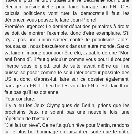
n'avons plus le droit d'attendre le deuxième tour d'une
élection présidentielle pour faire barrage au FN. Ces
calculs politiciens vont tuer la démocratie.Il faut les
dénoncer, vous pouvez le faire Jean-Pierre!
Première urgence: Le dernier débat des primaires à droite
se doit de montrer l'exemple, donc d'être exemplaire. S'il
n'y a pas une union sacrée contre le populisme, alors,
nous aussi, nous basculerons dans un autre monde. Sarko
va faire n'importe quoi pour être élu, capable de dire "Mon
ami Donald". Il faut quelqu'un comme vous pour lui couper
l'herbe sous le pied, tout de suite, avant même qu'il ne
puisse se poser comme le seul interlocuteur possible des
US et donc, d'après-lui, faire sur ce dossier également,
barrage au FN. Il cherche les voix du FN, c'est clair. Il ne
faut pas qu'il les obtienne.
Pour conclure:
Il y a eu les Jeux Olympiques de Berlin, prions que les
prochains Jeux ne soient pas une nouvelle fois, une
répétition de l'histoire.
"J'ai fait un rêve". Ce ne fut qu'un rêve pour Martin, rendons
lui le plus bel hommage en faisant en sorte que le nôtre