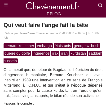
Qui veut faire l’ange fait la bête
Rédigé par Jean-Pierre Chevènement le 23/08/2007 à 16:52 | Lu 10068
fois
bernard kouchner
embargo
états-unis
george w. bush
guerre du golfe
ingérence
irak
iran
kurdistan
saddam
hussein
On aimerait que, de retour de Bagdad, le théoricien du droit
d’ingérence humanitaire, Bernard Kouchner, qui avait
inspiré en 1989 une intervention en ce sens de François
Mitterrand à l’O.N.U., et qui s’était à l’époque dépensé
sans compter pour la cause kurde, tant en Turquie qu’en
Irak, fasse, vingt ans après, le bilan réel de son activisme.
Faisons le compte :