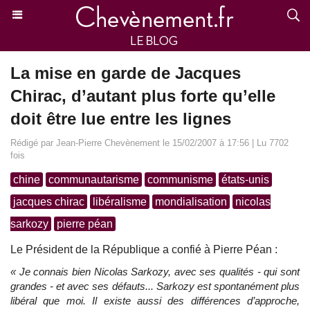
La mise en garde de Jacques
Chirac, d’autant plus forte qu’elle
doit être lue entre les lignes
Rédigé par Jean-Pierre Chevènement le 15/02/2007 à 17:56 | Lu 7702
fois
chine
communautarisme
communisme
états-unis
jacques chirac
libéralisme
mondialisation
nicolas
sarkozy
pierre péan
Le Président de la République a confié à Pierre Péan :
« Je connais bien Nicolas Sarkozy, avec ses qualités - qui sont
grandes - et avec ses défauts... Sarkozy est spontanément plus
libéral que moi. Il existe aussi des différences d’approche,