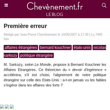
Première erreur
Rédigé par Jean-Pierre Chevènement le 14/05/2007 à 17:39 | Lu 7400
fois
affaires étrangères
bernard kouchner
états-unis
nicolas
sarkozy
politique étrangère
M. Sarkozy, selon
Le Monde
, propose à Bernard Kouchner les
Affaires Etrangères. Ce théoricien du
« devoir d’ingérence »
accélèrera, s’il est choisi, l’alignement de notre politique
étrangère sur celle des Etats-Unis : a-t-on jamais vu les faibles
s’ingérer dans les affaires des forts ?