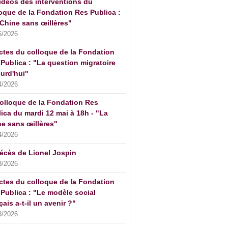
idéos des interventions du
oque de la Fondation Res Publica :
Chine sans œillères"
5/2026
ctes du colloque de la Fondation
Publica : "La question migratoire
urd'hui"
4/2026
olloque de la Fondation Res
ica du mardi 12 mai à 18h - "La
e sans œillères"
4/2026
écès de Lionel Jospin
3/2026
ctes du colloque de la Fondation
Publica : "Le modèle social
çais a-t-il un avenir ?"
3/2026