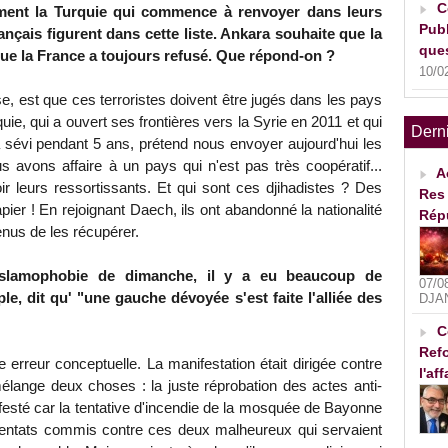
C
lement la Turquie qui commence à renvoyer dans leurs
Publ
ançais figurent dans cette liste. Ankara souhaite que la
ques
que la France a toujours refusé. Que répond-on ?
10/0
e, est que ces terroristes doivent être jugés dans les pays
ie, qui a ouvert ses frontières vers la Syrie en 2011 et qui
Dern
a sévi pendant 5 ans, prétend nous envoyer aujourd'hui les
s avons affaire à un pays qui n'est pas très coopératif...
A
 leurs ressortissants. Et qui sont ces djihadistes ? Des
Res 
ier ! En rejoignant Daech, ils ont abandonné la nationalité
Rép
nus de les récupérer.
l'islamophobie de dimanche, il y a eu beaucoup de
07/0
le, dit qu' "une gauche dévoyée s'est faite l'alliée des
DJA
C
Refo
 erreur conceptuelle. La manifestation était dirigée contre
l'af
mélange deux choses : la juste réprobation des actes anti-
festé car la tentative d'incendie de la mosquée de Bayonne
tentats commis contre ces deux malheureux qui servaient