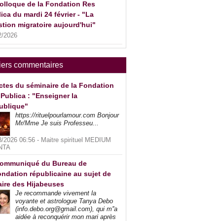
olloque de la Fondation Res
ica du mardi 24 février - "La
tion migratoire aujourd'hui"
2/2026
iers commentaires
ctes du séminaire de la Fondation
Publica : "Enseigner la
ublique"
https://rituelpourlamour.com Bonjour
Mr/Mme Je suis Professeu...
8/2026 06:56 -
Maitre spirituel MEDIUM
NTA
ommuniqué du Bureau de
ndation républicaine au sujet de
faire des Hijabeuses
Je recommande vivement la
voyante et astrologue Tanya Debo
(info.debo.org@gmail.com), qui m''a
aidée à reconquérir mon mari après