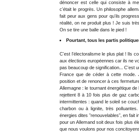
dénoncer est celle qui consiste à mett
c'était le progrès. Un philosophe allem
fait peur aux gens pour qu'ils progr
réalité, on ne produit plus ! Je suis 
On se tire une balle dans le pied !
Pourtant, tous les partis politiqu
C'est l'électoralisme le plus plat ! Ils
aux élections européennes car ils ne vou
pas beaucoup de signification... C'est 
France que de céder à cette mode. 
position et de renoncer à ces fermetur
Allemagne : le tournant énergétique de
rejettent 8 à 10 fois plus de gaz car
intermittentes : quand le soleil se couc
charbon ou à lignite, très polluantes
énergies dites "renouvelables", en fait in
pour un Allemand soit deux fois plus él
que nous voulons pour nos concitoyen