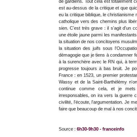
de gardiens. Tout cela est totalement c
est au-dessus de la critique et que quic
eu la critique biblique, le christianisme 
catholique vers des chemins plus libéra
sien. C'est très grave : il s'agit d'u
une étoile jaune parmi les manifestants
la situation de nos concitoyens musulma
la situation des juifs sous l'Occupati
démagogie que je tiens à condamner fe
à la surenchère avec le RN qui, à terme
progresse toujours à bas bruit. Je p
France : en 1523, un premier protesta
Wassy et de la Saint-Barthélémy n'on
continue comme cela, et je mets
irresponsables, on ira vers la guerre ci
civilité, l'écoute, l'argumentation. Je 
faire que beaucoup de mal à nos conc
Source :
6h30-9h30 - franceinfo