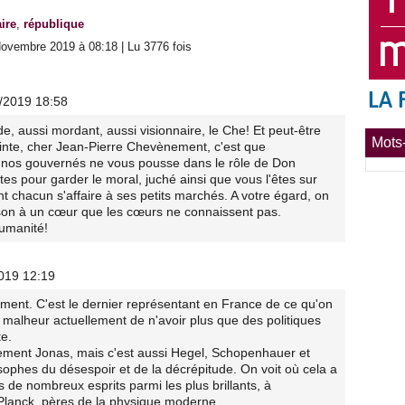
ire
,
république
ovembre 2019 à 08:18 | Lu 3776 fois
1/2019 18:58
ide, aussi mordant, aussi visionnaire, le Che! Et peut-être
Mots-
inte, cher Jean-Pierre Chevènement, c'est que
de nos gouvernés ne vous pousse dans le rôle de Don
es pour garder le moral, juché ainsi que vous l'êtes sur
nt chacun s'affaire à ses petits marchés. A votre égard, on
aison à un cœur que les cœurs ne connaissent pas.
humanité!
2019 12:19
ent. C'est le dernier représentant en France de ce qu'on
 malheur actuellement de n'avoir plus que des politiques
te.
lement Jonas, mais c'est aussi Hegel, Schopenhauer et
sophes du désespoir et de la décrépitude. On voit où cela a
 de nombreux esprits parmi les plus brillants, à
Planck, pères de la physique moderne.