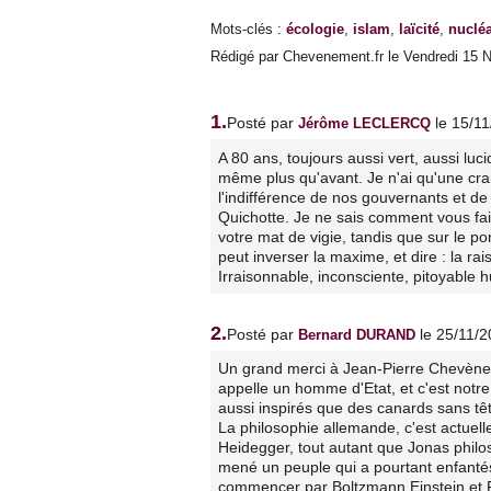
Mots-clés
:
écologie
,
islam
,
laïcité
,
nucléa
Rédigé par Chevenement.fr le Vendredi 15 N
1.
Posté par
le 15/1
Jérôme LECLERCQ
A 80 ans, toujours aussi vert, aussi luc
même plus qu'avant. Je n'ai qu'une cra
l'indifférence de nos gouvernants et 
Quichotte. Je ne sais comment vous fait
votre mat de vigie, tandis que sur le po
peut inverser la maxime, et dire : la r
Irraisonnable, inconsciente, pitoyable 
2.
Posté par
le 25/11/
Bernard DURAND
Un grand merci à Jean-Pierre Chevènem
appelle un homme d'Etat, et c'est notre
aussi inspirés que des canards sans tê
La philosophie allemande, c'est actuel
Heidegger, tout autant que Jonas philo
mené un peuple qui a pourtant enfantés
commencer par Boltzmann Einstein et 