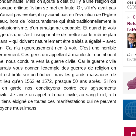
ondamnable. Mais on ajoute à cela qu'il y a une religion qui
des 
05/0
onque critique l'islam se met en faute. Or, s'il n'y avait pas
n'aurait pas évolué, il n'y aurait pas eu l'évolution de l'Eglise
C
ux, hors de l'obscurantisme qui était traditionnellement le
Refo
n confusionnisme, d'un amalgame coupable. Et quand je vois
l'af
, je dis que c'est insupportable de mettre sur le même plan
ns – qui doivent naturellement être traités à égalité – avec
on. Ca n'a rigoureusement rien à voir. C'est une horrible
rmement. Ces gens qui appellent à manifester contribuent
des 
05/0
, nous conduira vers la guerre civile. Car la guerre civile
ourrais vous donner l'exemple des guerres de religion en
nt est brûlé sur un bûcher, mais les grands massacres de
t lieu qu'en 1562 et 1572, presque 50 ans après. Si l'on
 en garde nos concitoyens contre ces agissements
vile. Je lance un appel à la paix civile, au sang froid, à la
me tiens éloigné de toutes ces manifestations qui ne peuvent
itoyens musulmans.