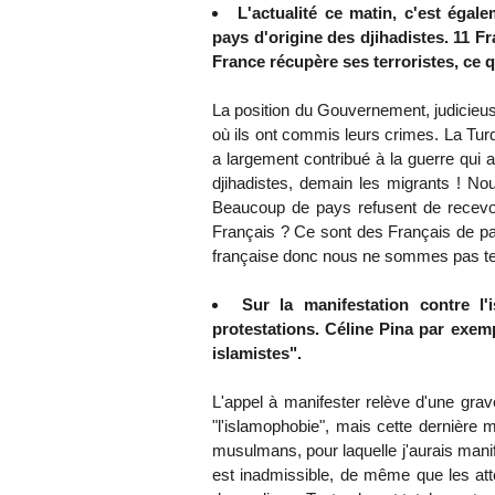
L'actualité ce matin, c'est éga
pays d'origine des djihadistes. 11 Fr
France récupère ses terroristes, ce 
La position du Gouvernement, judicieus
où ils ont commis leurs crimes. La Turqu
a largement contribué à la guerre qui 
djihadistes, demain les migrants ! Nou
Beaucoup de pays refusent de recevoir
Français ? Ce sont des Français de pap
française donc nous ne sommes pas te
Sur la manifestation contre 
protestations. Céline Pina par exemp
islamistes".
L'appel à manifester relève d'une grave
"l'islamophobie", mais cette dernière 
musulmans, pour laquelle j'aurais mani
est inadmissible, de même que les at