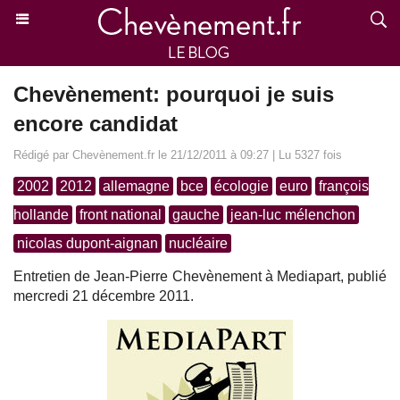
Chevènement: pourquoi je suis
encore candidat
Rédigé par Chevènement.fr le 21/12/2011 à 09:27 | Lu 5327 fois
2002
2012
allemagne
bce
écologie
euro
françois
hollande
front national
gauche
jean-luc mélenchon
nicolas dupont-aignan
nucléaire
Entretien de Jean-Pierre Chevènement à Mediapart, publié
mercredi 21 décembre 2011.