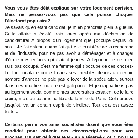
Vous vous êtes déjà expliqué sur votre logement parisien.
Mais ne pensez-vous pas que cela puisse choquer
l'électorat populaire?
Je savais qu'en étant candidat, je m'en prendrais plein la gueule.
Cette affaire a éclaté trois jours après ma déclaration de
candidature! A propos d'un logement que j'occupe depuis 28
ans... Je l'ai obtenu quand j'ai quitté le ministère de la recherche
et de l'industrie, pour ne pas avoir à déménager et à changer
d'école mes enfants qui étaient jeunes. A l'époque, je ne m'en
suis pas occupé, c'est ma femme qui s'occupe de ces choses-
là. Tout locataire qui est dans ses meubles depuis un certain
nombre d'années ne paie pas le loyer de la spéculation, surtout
dans des quartiers où elle est galopante. Et je n'appartiens pas
au logement social comme mes adversaires essaient de le faire
croire, mais au patrimoine libre de la Ville de Paris. Cela prouve
jusqu'où va un certain esprit de vindicte. Tout cela est assez
triste...
Certains parmi vos amis socialistes disent que vous êtes
candidat pour obtenir des circonscriptions pour vos
proches. On sait déjà que le PS en a réservé 4 ou 5 pour le