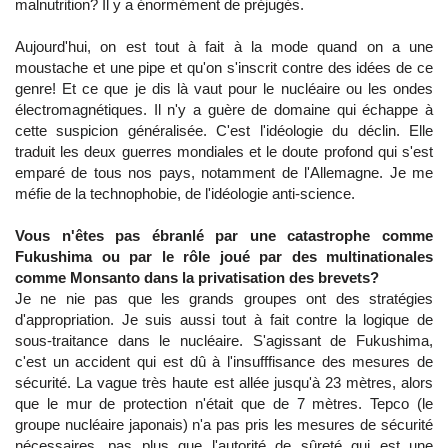
malnutrition? Il y a énormément de préjugés.
Aujourd'hui, on est tout à fait à la mode quand on a une
moustache et une pipe et qu'on s'inscrit contre des idées de ce
genre! Et ce que je dis là vaut pour le nucléaire ou les ondes
électromagnétiques. Il n'y a guère de domaine qui échappe à
cette suspicion généralisée. C'est l'idéologie du déclin. Elle
traduit les deux guerres mondiales et le doute profond qui s'est
emparé de tous nos pays, notamment de l'Allemagne. Je me
méfie de la technophobie, de l'idéologie anti-science.
Vous n'êtes pas ébranlé par une catastrophe comme
Fukushima ou par le rôle joué par des multinationales
comme Monsanto dans la privatisation des brevets?
Je ne nie pas que les grands groupes ont des stratégies
d'appropriation. Je suis aussi tout à fait contre la logique de
sous-traitance dans le nucléaire. S'agissant de Fukushima,
c'est un accident qui est dû à l'insufffisance des mesures de
sécurité. La vague très haute est allée jusqu'à 23 mètres, alors
que le mur de protection n'était que de 7 mètres. Tepco (le
groupe nucléaire japonais) n'a pas pris les mesures de sécurité
nécessaires, pas plus que l'autorité de sûreté qui est une