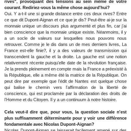
rives", provoquant des tensions au sein même de votre
courant. Rediriez-vous la même chose aujourd'hui?
Oui. Y a-t-il une si grande distance entre ces deux rives? Entre
ce que dit Dupont-Aignan et ce que je dis? Peut-être ai-je sur la
monnaie unique un discours plus argumenté et plus fin, car j'ai
bien conscience que la monnaie unique existe. Néanmoins, il y
a un socle de valeurs sur lesquelles nous pouvons nous
retrouver. Comme je le dis dans un de mes derniers livres, La
France est-elle finie?, il y a des valeurs de transmission qui
transcendent la gauche et la droite. La gauche est une notion
relativement récente puisqu'elle date de la révolution française.
Je la prends pleinement en compte mais la France a préexisté à
la République, elle a même été la matrice de la République. On
peut dire par exemple que l'édit de Nantes est quelque chose
qui balise le chemin vers l'affirmation de la liberté de
conscience, qui est proclamée par la déclaration des droits de
l'Homme et du Citoyen. Il y a un continuum à notre histoire.
Cela veut-il dire que, pour vous, la question sociale n'est
plus suffisamment déterminante pour y voir une différence
fondamentale avec Nicolas Dupont-Aignan?
Nicolas Dupont-Aignan se laisserait facilement amené sur des