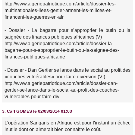
http://www.algeriepatriotique.com/article/dossier-les-
multinationales-liees-gertler-arment-les-milices-et-
financent-les-guerres-en-afr
- Dossier - La bagarre pour s’approprier le butin ou la
saignée des finances publiques africaines (V)
http://www.algeriepatriotique.com/article/dossier-la-
bagarre-pour-s-approprier-le-butin-ou-la-saignee-des-
finances-publiques-africaine
- Dossier - Dan Gertler se lance dans le social au profit des
«couches vulnérables» pour faire diversion (VI)
http://www.algeriepatriotique.com/article/dossier-dan-
gertler-se-lance-dans-le-social-au-profit-des-couches-
vulnerables-pour-faire-div
3.
Carl GOMES
le 02/03/2014 01:03
L'opération Sangaris en Afrique est pour l'instant un échec
inutile dont on aimerait bien connaitre le coût.