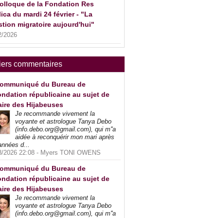
olloque de la Fondation Res
ica du mardi 24 février - "La
tion migratoire aujourd'hui"
2/2026
iers commentaires
ommuniqué du Bureau de
ndation républicaine au sujet de
faire des Hijabeuses
Je recommande vivement la
voyante et astrologue Tanya Debo
(info.debo.org@gmail.com), qui m''a
aidée à reconquérir mon mari après
années d...
8/2026 22:08 -
Myers TONI OWENS
ommuniqué du Bureau de
ndation républicaine au sujet de
faire des Hijabeuses
Je recommande vivement la
voyante et astrologue Tanya Debo
(info.debo.org@gmail.com), qui m''a