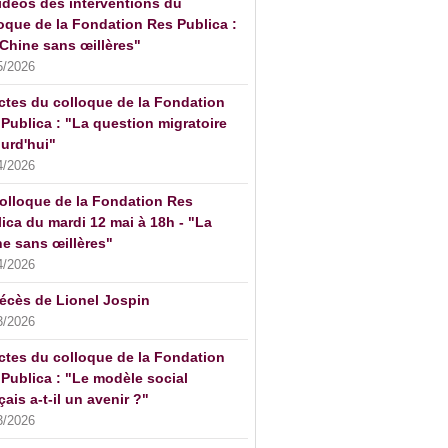
idéos des interventions du
oque de la Fondation Res Publica :
Chine sans œillères"
5/2026
ctes du colloque de la Fondation
Publica : "La question migratoire
urd'hui"
4/2026
olloque de la Fondation Res
ica du mardi 12 mai à 18h - "La
e sans œillères"
4/2026
écès de Lionel Jospin
3/2026
ctes du colloque de la Fondation
Publica : "Le modèle social
çais a-t-il un avenir ?"
3/2026