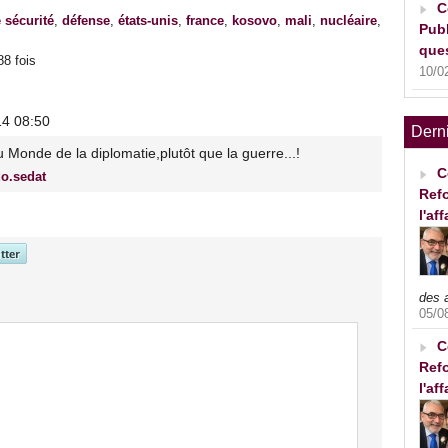
C
 sécurité
,
défense
,
états-unis
,
france
,
kosovo
,
mali
,
nucléaire
,
Publ
ques
88 fois
10/0
14 08:50
Dern
u Monde de la diplomatie,plutôt que la guerre...!
C
do.sedat
Refo
l'af
des 
05/0
C
Refo
l'af