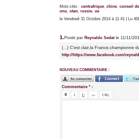
Mots-clés
:
centrafrique
,
chine
,
conseil de
onu
,
otan
,
russie
,
ue
le Vendredi 31 Octobre 2014 à 11:41 | Lu 40
1.
Posté par
le 11/11/20
Reynaldo Sedat
(...) C'est clair,la France,championne d
http://https://www.facebook.com/reynal
NOUVEAU COMMENTAIRE :
Commentaire * :