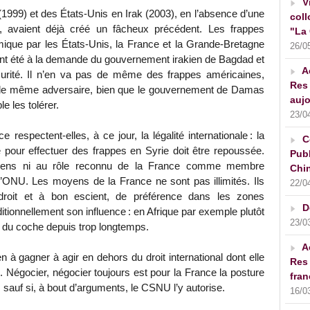
V
(1999) et des États-Unis en Irak (2003), en l’absence d’une
coll
, avaient déjà créé un fâcheux précédent. Les frappes
"La 
amique par les États-Unis, la France et la Grande-Bretagne
26/0
ont été à la demande du gouvernement irakien de Bagdad et
A
urité. Il n’en va pas de même des frappes américaines,
Res 
e le même adversaire, bien que le gouvernement de Damas
aujo
e les tolérer.
23/0
respectent-elles, à ce jour, la légalité internationale : la
C
re pour effectuer des frappes en Syrie doit être repoussée.
Publ
 sens ni au rôle reconnu de la France comme membre
Chin
’ONU. Les moyens de la France ne sont pas illimités. Ils
22/0
 droit et à bon escient, de préférence dans les zones
D
tionnellement son influence : en Afrique par exemple plutôt
23/0
 du coche depuis trop longtemps.
A
n à gagner à agir en dehors du droit international dont elle
Res 
. Négocier, négocier toujours est pour la France la posture
fran
x, sauf si, à bout d’arguments, le CSNU l’y autorise.
16/0