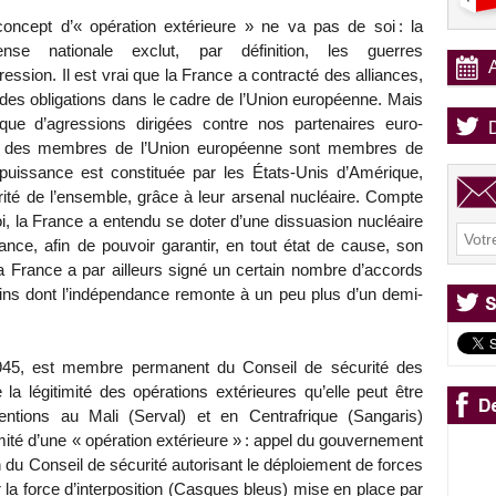
oncept d’« opération extérieure » ne va pas de soi : la
ense nationale exclut, par définition, les guerres
ression. Il est vrai que la France a contracté des alliances,
 à des obligations dans le cadre de l’Union européenne. Mais
que d’agressions dirigées contre nos partenaires euro-
 28 des membres de l’Union européenne sont membres de
le puissance est constituée par les États-Unis d’Amérique,
urité de l’ensemble, grâce à leur arsenal nucléaire. Compte
oi, la France a entendu se doter d’une dissuasion nucléaire
sance, afin de pouvoir garantir, en tout état de cause, son
a France a par ailleurs signé un certain nombre d’accords
ains dont l’indépendance remonte à un peu plus d’un demi-
 1945, est membre permanent du Conseil de sécurité des
 la légitimité des opérations extérieures qu’elle peut être
entions au Mali (Serval) et en Centrafrique (Sangaris)
imité d’une « opération extérieure » : appel du gouvernement
 du Conseil de sécurité autorisant le déploiement de forces
 la force d’interposition (Casques bleus) mise en place par