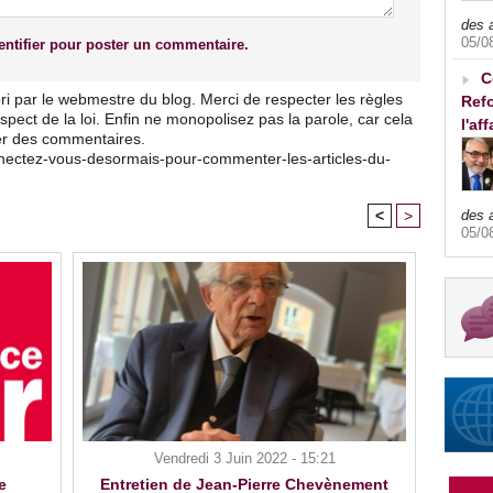
des 
05/0
ntifier pour poster un commentaire.
C
ri par le webmestre du blog. Merci de respecter les règles
Refo
pect de la loi. Enfin ne monopolisez pas la parole, car cela
l'af
ser des commentaires.
nnectez-vous-desormais-pour-commenter-les-articles-du-
<
>
des 
05/0
Vendredi 3 Juin 2022 - 15:21
e
Entretien de Jean-Pierre Chevènement