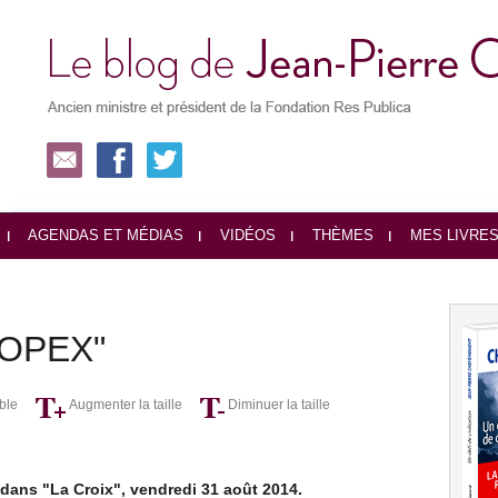
AGENDAS ET MÉDIAS
VIDÉOS
THÈMES
MES LIVRE
s OPEX"
ble
Augmenter la taille
Diminuer la taille
dans "La Croix", vendredi 31 août 2014.