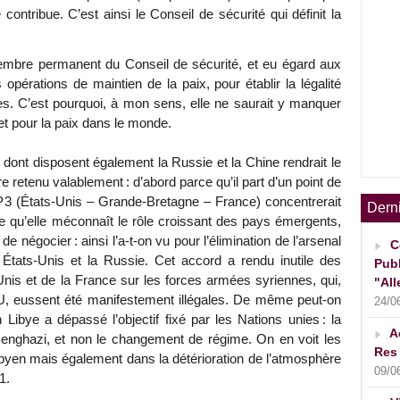
contribue. C’est ainsi le Conseil de sécurité qui définit la
mbre permanent du Conseil de sécurité, et eu égard aux
 opérations de maintien de la paix, pour établir la légalité
res. C’est pourquoi, à mon sens, elle ne saurait y manquer
 pour la paix dans le monde.
o dont disposent également la Russie et la Chine rendrait le
e retenu valablement : d’abord parce qu’il part d’un point de
e P3 (États-Unis – Grande-Bretagne – France) concentrerait
Dern
utre qu’elle méconnaît le rôle croissant des pays émergents,
e de négocier : ainsi l’a-t-on vu pour l’élimination de l’arsenal
C
 États-Unis et la Russie. Cet accord a rendu inutile des
Publ
-Unis et de la France sur les forces armées syriennes, qui,
"All
U, eussent été manifestement illégales. De même peut-on
24/0
n Libye a dépassé l’objectif fixé par les Nations unies : la
A
 Benghazi, et non le changement de régime. On en voit les
Res 
libyen mais également dans la détérioration de l’atmosphère
09/0
1.