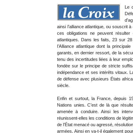
Le c
Déf
d’ag
ainsi l’alliance atlantique, ou souscrit
ces obligations ne peuvent résulter 
atlantiques. Dans les faits, 23 sur
l’Alliance atlantique dont la principa
garants, en dernier ressort, de la séc
tenu des incertitudes liées à leur empl
fondée sur le principe de stricte suffi
indépendance et ses intérêts vitaux. L
de défense avec plusieurs États afric
siècle.
Enfin et surtout, la France, depuis
Nations unies. C’est de là que résulte
amenée à conduire. Ainsi les interv
réunissent-elles les conditions de légit
de l’État menacé ou agressé, résolution
armées. Ainsi en va-t-il également pour