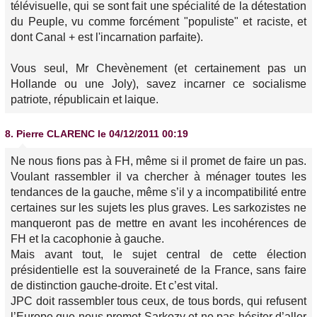
télévisuelle, qui se sont fait une spécialité de la détestation
du Peuple, vu comme forcément "populiste" et raciste, et
dont Canal + est l'incarnation parfaite).
Vous seul, Mr Chevènement (et certainement pas un
Hollande ou une Joly), savez incarner ce socialisme
patriote, républicain et laique.
8.
Pierre CLARENC
le 04/12/2011 00:19
Ne nous fions pas à FH, même si il promet de faire un pas.
Voulant rassembler il va chercher à ménager toutes les
tendances de la gauche, même s’il y a incompatibilité entre
certaines sur les sujets les plus graves. Les sarkozistes ne
manqueront pas de mettre en avant les incohérences de
FH et la cacophonie à gauche.
Mais avant tout, le sujet central de cette élection
présidentielle est la souveraineté de la France, sans faire
de distinction gauche-droite. Et c’est vital.
JPC doit rassembler tous ceux, de tous bords, qui refusent
l’Europe que nous promet Sarkozy et ne pas hésiter d’aller