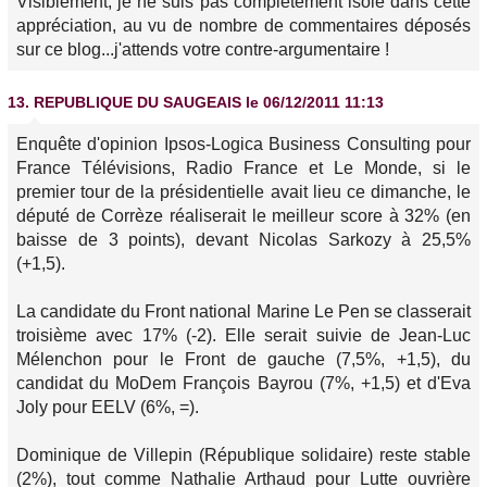
Visiblement, je ne suis pas complètement isolé dans cette
appréciation, au vu de nombre de commentaires déposés
sur ce blog...j'attends votre contre-argumentaire !
13.
REPUBLIQUE DU SAUGEAIS
le 06/12/2011 11:13
Enquête d'opinion Ipsos-Logica Business Consulting pour
France Télévisions, Radio France et Le Monde, si le
premier tour de la présidentielle avait lieu ce dimanche, le
député de Corrèze réaliserait le meilleur score à 32% (en
baisse de 3 points), devant Nicolas Sarkozy à 25,5%
(+1,5).
La candidate du Front national Marine Le Pen se classerait
troisième avec 17% (-2). Elle serait suivie de Jean-Luc
Mélenchon pour le Front de gauche (7,5%, +1,5), du
candidat du MoDem François Bayrou (7%, +1,5) et d'Eva
Joly pour EELV (6%, =).
Dominique de Villepin (République solidaire) reste stable
(2%), tout comme Nathalie Arthaud pour Lutte ouvrière