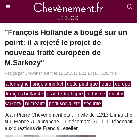
"François Hollande a bougé sur un
point: il a rejeté le projet de
nouveau traité européen de
M.Sarkozy"
Rédigé par Chevenement.fr le 11/12/2011 à 21:10 | Lu 5182 fois
allemagne
angela merkel
dette publique
euro
europe
françois hollande
grande-bretagne
industrie
nicolas
sarkozy
nucléaire
parti socialiste
sécurité
Jean-Pierre Chevènement était l'invité de 12/13 Dimanche
sur France 3, dimanche 11 décembre 2011. Il répondait
aux questions de Francis Lettelier.