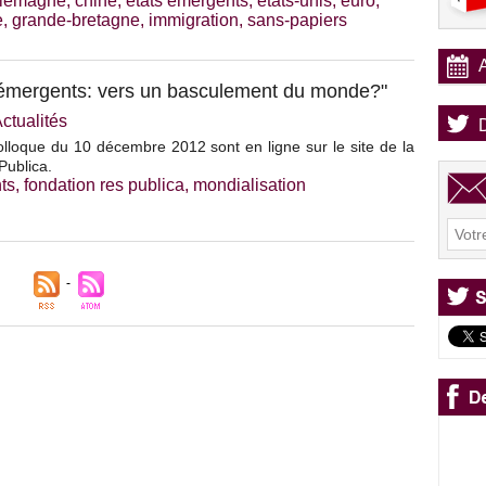
llemagne
,
chine
,
états émergents
,
états-unis
,
euro
,
e
,
grande-bretagne
,
immigration
,
sans-papiers
 émergents: vers un basculement du monde?"
ctualités
lloque du 10 décembre 2012 sont en ligne sur le site de la
Publica.
ts
,
fondation res publica
,
mondialisation