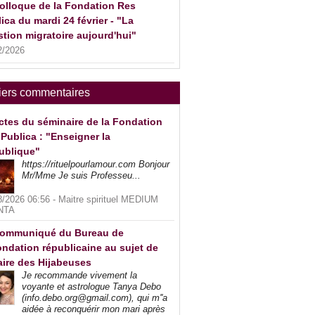
olloque de la Fondation Res
ica du mardi 24 février - "La
tion migratoire aujourd'hui"
2/2026
iers commentaires
ctes du séminaire de la Fondation
Publica : "Enseigner la
ublique"
https://rituelpourlamour.com Bonjour
Mr/Mme Je suis Professeu...
8/2026 06:56 -
Maitre spirituel MEDIUM
NTA
ommuniqué du Bureau de
ndation républicaine au sujet de
faire des Hijabeuses
Je recommande vivement la
voyante et astrologue Tanya Debo
(info.debo.org@gmail.com), qui m''a
aidée à reconquérir mon mari après