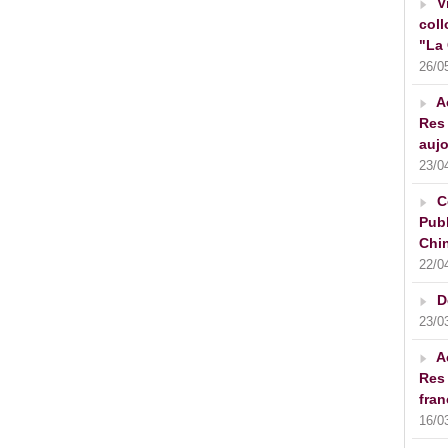
V
coll
"La 
26/0
A
Res 
aujo
23/0
C
Publ
Chin
22/0
D
23/0
A
Res 
fran
16/0