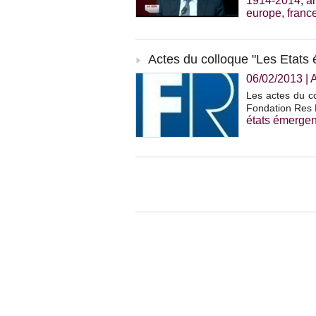
1914-2014
,
a
europe
,
franc
Actes du colloque "Les Etats
06/02/2013
|
A
Les actes du co
Fondation Res 
états émergen