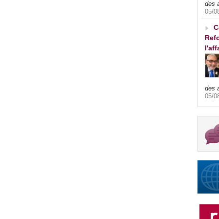
des 
05/0
C
Refo
l'af
des 
05/0