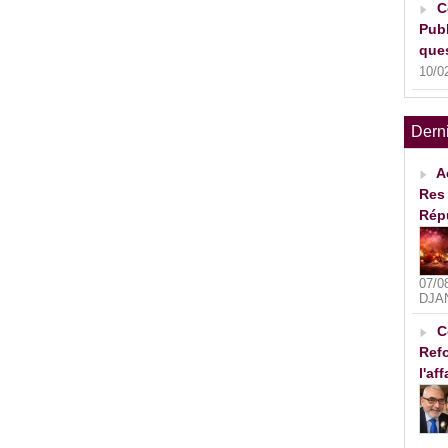
C
Publ
ques
10/0
Dern
A
Res 
Rép
07/0
DJA
C
Refo
l'af