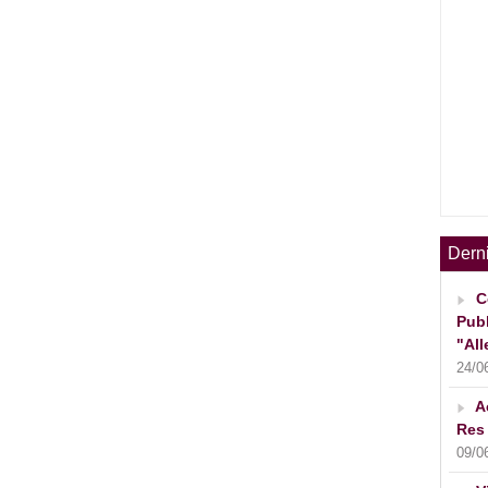
Dern
C
Publ
"All
24/0
A
Res 
09/0