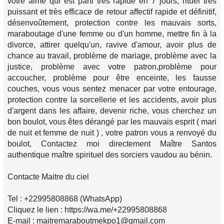
votre aimé qui est parti très rapide en 7 jours, rituel très
puissant et très efficace de retour affectif rapide et définitif,
désenvoûtement, protection contre les mauvais sorts,
maraboutage d'une femme ou d'un homme, mettre fin à la
divorce, attirer quelqu'un, ravive d'amour, avoir plus de
chance au travail, problème de mariage, problème avec la
justice, problème avec votre patron,problème pour
accoucher, problème pour être enceinte, les fausse
couches, vous vous sentez menacer par votre entourage,
protection contre la sorcellerie et les accidents, avoir plus
d'argent dans les affaire, devenir riche, vous cherchez un
bon boulot, vous êtes dérangé par les mauvais esprit ( mari
de nuit et femme de nuit ) , votre patron vous a renvoyé du
boulot, Contactez moi directement Maître Santos
authentique maître spirituel des sorciers vaudou au bénin.
Contacte Maitre du ciel
Tel : +22995808868 (WhatsApp)
Cliquez le lien : https://wa.me/+22995808868
E-mail : maitremaraboutmekpo1@gmail.com