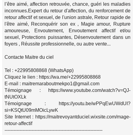
l’être aimé, affection retrouvée, chance, guéri les maladies
inconnues.Expert du retour d'affection, du renforcement de
retour affectif et sexuel, de l'union astrale, Retour rapide de
l'être aimé, Reconquérir son ex , Magie amour, Rupture
amoureuse, Envoutement, Envoutement affectif et/ou
sexuel, Protections puissantes, Désenvoutement dans un
foyers , Réussite professionnelle, ou autre vente...
Contacte Maitre du ciel
Tel : +22995808868 (WhatsApp)
Cliquez le lien : https://wa.me/+22995808868
E-mail : maitremaraboutmekpo1@gmail.com
Témoignage : https://www.youtube.com/watch?v=QJ-
tNUtOXLk
Témoignage : https://youtu.be/wPPqEwUWdUI?
si=KSQtU09mMOicLywK
Site Internet : https://maitrevoyantduciel.wixsite.com/mage-
retour-affectif
-----------------------------------------------------------------