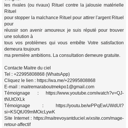
les rivales (ou rivaux) Rituel contre la jalousie matérielle
Rituel
pour stopper la malchance Rituel pour attirer l'argent Rituel
pour
réussir son avenir amoureux je suis réputé pour trouver
une solution à
tous vos problèmes qui vous embête Votre satisfaction
demeura toujours
ma première ambitions. La consultation demeure gratuite.
Contacte Maitre du ciel
Tel : +22995808868 (WhatsApp)
Cliquez le lien : https://wa.me/+22995808868
E-mail : maitremaraboutmekpo1@gmail.com
Témoignage : https://www.youtube.com/watch?v=QJ-
tNUtOXLk
Témoignage : https://youtu.be/wPPqEwUWdUI?
si=KSQtU09mMOicLywK
Site Internet : https://maitrevoyantduciel.wixsite.com/mage-
retour-affectif