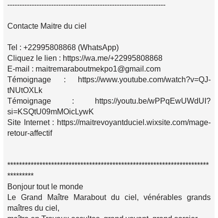
-----------------------------------------------------------------
Contacte Maitre du ciel
Tel : +22995808868 (WhatsApp)
Cliquez le lien : https://wa.me/+22995808868
E-mail : maitremaraboutmekpo1@gmail.com
Témoignage : https://www.youtube.com/watch?v=QJ-
tNUtOXLk
Témoignage : https://youtu.be/wPPqEwUWdUI?
si=KSQtU09mMOicLywK
Site Internet : https://maitrevoyantduciel.wixsite.com/mage-
retour-affectif
*********************************************************************
*********
Bonjour tout le monde
Le Grand Maître Marabout du ciel, vénérables grands
maîtres du ciel,