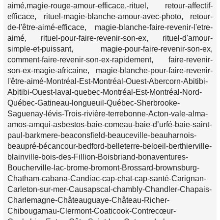
aimé,magie-rouge-amour-efficace,-rituel, retour-affectif-
efficace, rituel-magie-blanche-amour-avec-photo, retour-
de-l'être-aimé-efficace, magie-blanche-faire-revenir-l'etre-
aimé, rituel-pour-faire-revenir-son-ex, rituel-d'amour-
simple-et-puissant, magie-pour-faire-revenir-son-ex,
comment-faire-revenir-son-ex-rapidement, faire-revenir-
son-ex-magie-africaine, magie-blanche-pour-faire-revenir-
l'être-aimé-Montréal-Est-Montréal-Ouest-Abercorn-Abitibi-
Abitibi-Ouest-laval-quebec-Montréal-Est-Montréal-Nord-
Québec-Gatineau-longueuil-Québec-Sherbrooke-
Saguenay-lévis-Trois-rivière-terrebonne-Acton-vale-alma-
amos-amqui-asbestos-baie-comeau-baie-d’urfé-baie-saint-
paul-barkmere-beaconsfield-beauceville-beauharnois-
beaupré-bécancour-bedford-belleterre-beloeil-berthierville-
blainville-bois-des-Fillion-Boisbriand-bonaventures-
Boucherville-lac-brome-bromont-Brossard-brownsburg-
Chatham-cabana-Candiac-cap-chat-cap-santé-Carignan-
Carleton-sur-mer-Causapscal-chambly-Chandler-Chapais-
Charlemagne-Châteauguaye-Château-Richer-
Chibougamau-Clermont-Coaticook-Contrecœur-