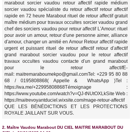
marabout sorcier vaudou retour affectif rapide médium
sorcier vaudou spécialiste du retour affectif retour affectif
rapide en 72 heure Marabout rituel de retour affectif gratuit
maître médium pour travaux occultes sorcier vaudou grand
chef des sorciers vaudou pour retour affectif L'Amour: rituel
pour avoir un amour, retour d'une personne aimer, alliance
d'amour, changer un amitié en Amour Retour affectif rapide
urgent et puissant rituel de retour affectif retour d'affectif
grand marabout sorcier vaudou pour le retour affectif
travaux occultes vaudou contacte d'un grand marabout
pour le retour affectifE-
mail: maitremaraboumekpo@gmail.comTel: +229 95 80 88
68 / 0195808868( Appelle & WhatsApp )Tel :
https://wa.me/+22995808868Témoignage :
https://www.youtube.com/watch?v=QJ-tNUtOXLkSite Web :
https://maitrevoyantduciel.wixsite.com/mage-retour-affectif
QUE LES BÉNÉDICTIONS ET LES PROTECTIONS
ROYALE JAILLANT SUR VOUS.
2.
Maître Vaudou Marabout DU CIEL MAITRE MARABOUT DU