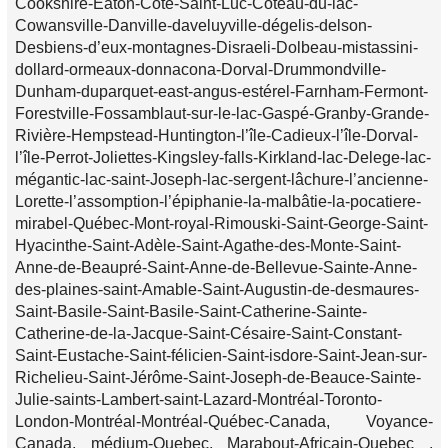
Cookshire-Eaton-Côte-Saint-Luc-Coteau-du-lac-
Cowansville-Danville-daveluyville-dégelis-delson-
Desbiens-d’eux-montagnes-Disraeli-Dolbeau-mistassini-
dollard-ormeaux-donnacona-Dorval-Drummondville-
Dunham-duparquet-east-angus-estérel-Farnham-Fermont-
Forestville-Fossamblaut-sur-le-lac-Gaspé-Granby-Grande-
Rivière-Hempstead-Huntington-l’île-Cadieux-l’île-Dorval-
l’île-Perrot-Joliettes-Kingsley-falls-Kirkland-lac-Delege-lac-
mégantic-lac-saint-Joseph-lac-sergent-lâchure-l’ancienne-
Lorette-l’assomption-l’épiphanie-la-malbâtie-la-pocatiere-
mirabel-Québec-Mont-royal-Rimouski-Saint-George-Saint-
Hyacinthe-Saint-Adèle-Saint-Agathe-des-Monte-Saint-
Anne-de-Beaupré-Saint-Anne-de-Bellevue-Sainte-Anne-
des-plaines-saint-Amable-Saint-Augustin-de-desmaures-
Saint-Basile-Saint-Basile-Saint-Catherine-Sainte-
Catherine-de-la-Jacque-Saint-Césaire-Saint-Constant-
Saint-Eustache-Saint-félicien-Saint-isdore-Saint-Jean-sur-
Richelieu-Saint-Jérôme-Saint-Joseph-de-Beauce-Sainte-
Julie-saints-Lambert-saint-Lazard-Montréal-Toronto-
London-Montréal-Montréal-Québec-Canada, Voyance-
Canada, médium-Quebec, Marabout-Africain-Quebec ,