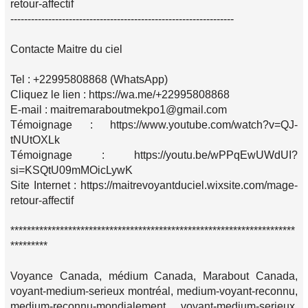
retour-affectif
-----------------------------------------------------------------
Contacte Maitre du ciel
Tel : +22995808868 (WhatsApp)
Cliquez le lien : https://wa.me/+22995808868
E-mail : maitremaraboutmekpo1@gmail.com
Témoignage : https://www.youtube.com/watch?v=QJ-
tNUtOXLk
Témoignage : https://youtu.be/wPPqEwUWdUI?
si=KSQtU09mMOicLywK
Site Internet : https://maitrevoyantduciel.wixsite.com/mage-
retour-affectif
*********************************************************************
*********
Voyance Canada, médium Canada, Marabout Canada,
voyant-medium-serieux montréal, medium-voyant-reconnu,
medium-reconnu-mondialement, voyant-medium-serieux,