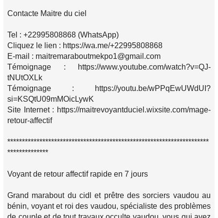
Contacte Maitre du ciel
Tel : +22995808868 (WhatsApp)
Cliquez le lien : https://wa.me/+22995808868
E-mail : maitremaraboutmekpo1@gmail.com
Témoignage : https://www.youtube.com/watch?v=QJ-
tNUtOXLk
Témoignage : https://youtu.be/wPPqEwUWdUI?
si=KSQtU09mMOicLywK
Site Internet : https://maitrevoyantduciel.wixsite.com/mage-
retour-affectif
*********************************************************************
**************
Voyant de retour affectif rapide en 7 jours
Grand marabout du cidl et prêtre des sorciers vaudou au
bénin, voyant et roi des vaudou, spécialiste des problèmes
de couple et de tout travaux occulte vaudou, vous qui avez