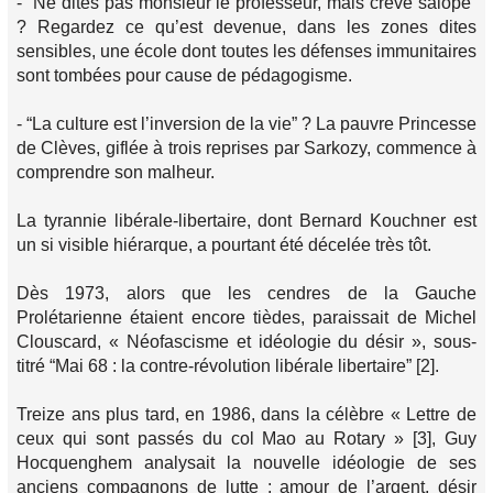
- “Ne dites pas monsieur le professeur, mais crève salope”
? Regardez ce qu’est devenue, dans les zones dites
sensibles, une école dont toutes les défenses immunitaires
sont tombées pour cause de pédagogisme.
- “La culture est l’inversion de la vie” ? La pauvre Princesse
de Clèves, giflée à trois reprises par Sarkozy, commence à
comprendre son malheur.
La tyrannie libérale-libertaire, dont Bernard Kouchner est
un si visible hiérarque, a pourtant été décelée très tôt.
Dès 1973, alors que les cendres de la Gauche
Prolétarienne étaient encore tièdes, paraissait de Michel
Clouscard, « Néofascisme et idéologie du désir », sous-
titré “Mai 68 : la contre-révolution libérale libertaire” [2].
Treize ans plus tard, en 1986, dans la célèbre « Lettre de
ceux qui sont passés du col Mao au Rotary » [3], Guy
Hocquenghem analysait la nouvelle idéologie de ses
anciens compagnons de lutte : amour de l’argent, désir