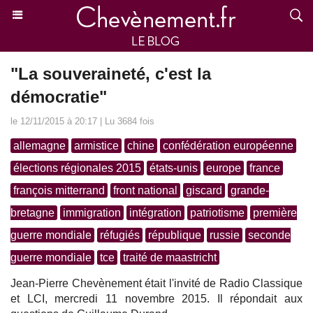
"La souveraineté, c'est la
démocratie"
le 12/11/2015 à 20:17 | Lu 3684 fois
allemagne
armistice
chine
confédération européenne
élections régionales 2015
états-unis
europe
france
françois mitterrand
front national
giscard
grande-
bretagne
immigration
intégration
patriotisme
première
guerre mondiale
réfugiés
république
russie
seconde
guerre mondiale
tce
traité de maastricht
Jean-Pierre Chevènement était l'invité de Radio Classique
et LCI, mercredi 11 novembre 2015. Il répondait aux