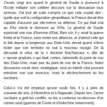
J’avais vingt ans quand le général de Gaulle a prononcé à
l’Ecole militaire son célèbre discours sur la dissuasion tous
azimuts. J’ai tout de suite compris ce que cela voulait dire :
quelle que soit la configuration géopolitique, la France devait être
capable d’assurer par elle-même sa défense. Ce qui était vrai
au XXe siècle le demeure au XXIe. Le général de Gaulle
exprimait une vue d’homme d’Etat. Bien sûr, il y avait la guerre
froide et la France, sans renier ses alliances, et d’abord celle qui
la liait depuis si longtemps aux Etats-Unis devait quand même
éviter que son territoire ne soit à nouveau ravagé. De là
découlait le refus de la « doctrine MacNamara », dite de
« riposte graduée, » qui était, certes, rationnelle du point de vue
des Etats-Unis, mais pas du point de vue de la France. Notre
dissuasion serait donc stratégique, seul un intérêt vital pouvant
entraîner non son exercice, mais le déclenchement du feu
nucléaire.
Celui-ci n’a été employé qu’une seule fois, il y a près de
soixante-dix ans, à Hiroshima et à Nagasaki. Depuis lors, l’arme
nucléaire a gelé les conflits, ou les a contenus en-dessous d’un
certain seuil (guerres de Corée et d’Indochine notamment).