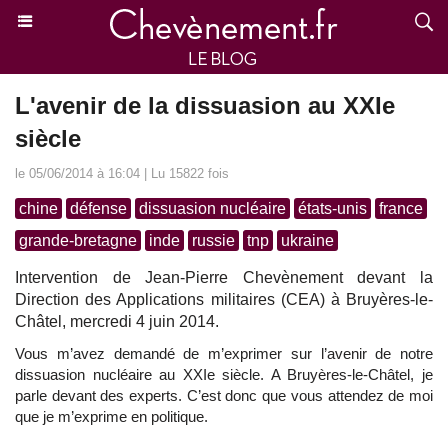
L'avenir de la dissuasion au XXIe
siècle
le 05/06/2014 à 16:04 | Lu 15822 fois
chine
défense
dissuasion nucléaire
états-unis
france
grande-bretagne
inde
russie
tnp
ukraine
Intervention de Jean-Pierre Chevènement devant la
Direction des Applications militaires (CEA) à Bruyères-le-
Châtel, mercredi 4 juin 2014.
Vous m’avez demandé de m’exprimer sur l’avenir de notre
dissuasion nucléaire au XXIe siècle. A Bruyères-le-Châtel, je
parle devant des experts. C’est donc que vous attendez de moi
que je m’exprime en politique.