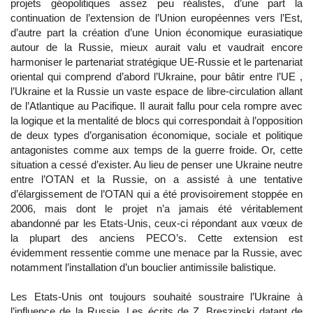
projets géopolitiques assez peu réalistes, d’une part la
continuation de l’extension de l’Union européennes vers l’Est,
d’autre part la création d’une Union économique eurasiatique
autour de la Russie, mieux aurait valu et vaudrait encore
harmoniser le partenariat stratégique UE-Russie et le partenariat
oriental qui comprend d’abord l’Ukraine, pour bâtir entre l’UE ,
l’Ukraine et la Russie un vaste espace de libre-circulation allant
de l’Atlantique au Pacifique. Il aurait fallu pour cela rompre avec
la logique et la mentalité de blocs qui correspondait à l’opposition
de deux types d’organisation économique, sociale et politique
antagonistes comme aux temps de la guerre froide. Or, cette
situation a cessé d’exister. Au lieu de penser une Ukraine neutre
entre l’OTAN et la Russie, on a assisté à une tentative
d’élargissement de l’OTAN qui a été provisoirement stoppée en
2006, mais dont le projet n’a jamais été véritablement
abandonné par les Etats-Unis, ceux-ci répondant aux vœux de
la plupart des anciens PECO’s. Cette extension est
évidemment ressentie comme une menace par la Russie, avec
notamment l’installation d’un bouclier antimissile balistique.
Les Etats-Unis ont toujours souhaité soustraire l’Ukraine à
l’influence de la Russie. Les écrits de Z. Breszinski datant de