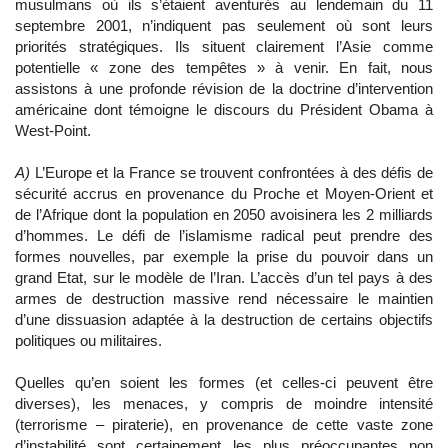
musulmans où ils s’étaient aventurés au lendemain du 11
septembre 2001, n’indiquent pas seulement où sont leurs
priorités stratégiques. Ils situent clairement l’Asie comme
potentielle « zone des tempêtes » à venir. En fait, nous
assistons à une profonde révision de la doctrine d’intervention
américaine dont témoigne le discours du Président Obama à
West-Point.
A)
L’Europe et la France se trouvent confrontées à des défis de
sécurité accrus en provenance du Proche et Moyen-Orient et
de l’Afrique dont la population en 2050 avoisinera les 2 milliards
d’hommes. Le défi de l’islamisme radical peut prendre des
formes nouvelles, par exemple la prise du pouvoir dans un
grand Etat, sur le modèle de l’Iran. L’accès d’un tel pays à des
armes de destruction massive rend nécessaire le maintien
d’une dissuasion adaptée à la destruction de certains objectifs
politiques ou militaires.
Quelles qu’en soient les formes (et celles-ci peuvent être
diverses), les menaces, y compris de moindre intensité
(terrorisme – piraterie), en provenance de cette vaste zone
d’instabilité sont certainement les plus préoccupantes non