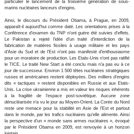
particulier le lancement de la troisième génération de sous-
marins nucléaires lanceurs d’engins.
Ainsi, le discours du Président Obama, à Prague, en 2009,
apparaît-il aujourd’hui comme daté. Les orientations prises à la
Conférence d’examen du TNP n’ont guère été suivies d’effets.
Le Pakistan a rejeté l’idée d’un traité d’interdiction de la
fabrication de matières fissiles à usage militaire et les pays
d’Asie du Sud et de l’Est n’ont pas manifesté d’enthousiasme
pour un moratoire de production. Les Etats-Unis n’ont pas ratifié
le TICE. Le traité New Start a été conclu mais n’a pas eu à ce
jour de successeur. Environ 1 500 têtes nucléaires stratégiques
russes et américaines restent déployées. Des milliers d’engins
dits « tactiques » restent disponibles en Russie et aux Etats-
Unis. La crise ukrainienne a mis en valeur les risques inhérents
à la fragilité de l’espace post-soviétique. Aucune zone
dénucléarisée n’a vu le jour au Moyen-Orient. La Corée du Nord
reste une menace pour la stabilité en Asie de l’Est et partout
dans le monde, par les trafics nucléaires qu’elle alimente. Ainsi
la perspective d’un « monde sans armes nucléaires », évoqué
par le Président Obama en 2009, est renvoyée à un horizon
lointain.