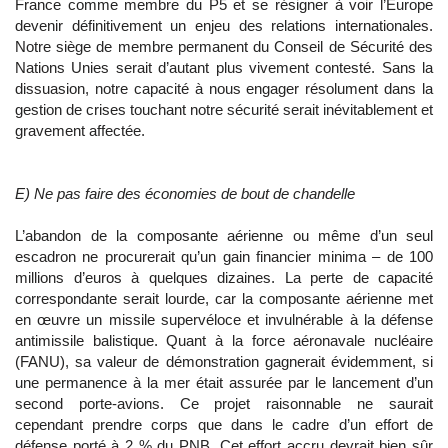
France comme membre du P5 et se résigner à voir l’Europe
devenir définitivement un enjeu des relations internationales.
Notre siège de membre permanent du Conseil de Sécurité des
Nations Unies serait d’autant plus vivement contesté. Sans la
dissuasion, notre capacité à nous engager résolument dans la
gestion de crises touchant notre sécurité serait inévitablement et
gravement affectée.
E) Ne pas faire des économies de bout de chandelle
L’abandon de la composante aérienne ou même d’un seul
escadron ne procurerait qu’un gain financier minima – de 100
millions d’euros à quelques dizaines. La perte de capacité
correspondante serait lourde, car la composante aérienne met
en œuvre un missile supervéloce et invulnérable à la défense
antimissile balistique. Quant à la force aéronavale nucléaire
(FANU), sa valeur de démonstration gagnerait évidemment, si
une permanence à la mer était assurée par le lancement d’un
second porte-avions. Ce projet raisonnable ne saurait
cependant prendre corps que dans le cadre d’un effort de
défense porté à 2 % du PNB. Cet effort accru devrait bien sûr