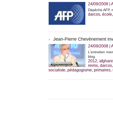
24/09/2008
|
A
Dépêche AFP, m
darcos
,
école
Jean-Pierre Chevènement invi
24/09/2008
|
L'entretien men
blog.
2012
,
afghani
reims
,
darcos
socialiste
,
pédagogisme
,
primaires
,