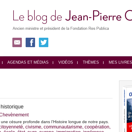
AGENDAS ET MÉDIAS
VIDÉOS
THÈMES
MES LIVRE
historique
e Chevènement
une césure profonde dans l’Histoire longue de notre pays.
citoyenneté
,
civisme
,
communautarisme
,
coopération
,