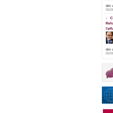
des 
05/0
C
Refo
l'af
des 
05/0