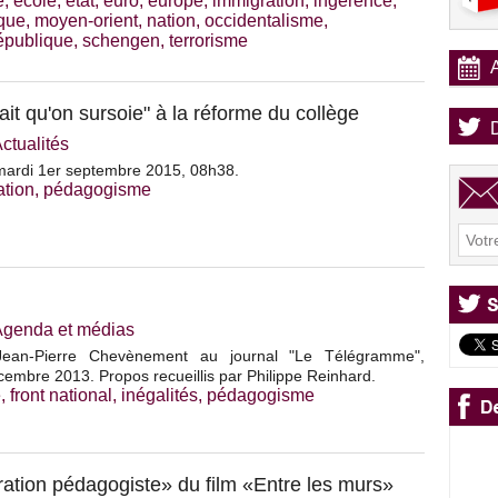
e
,
école
,
état
,
euro
,
europe
,
immigration
,
ingérence
,
que
,
moyen-orient
,
nation
,
occidentalisme
,
épublique
,
schengen
,
terrorisme
t qu'on sursoie" à la réforme du collège
ctualités
ardi 1er septembre 2015, 08h38.
tion
,
pédagogisme
Agenda et médias
Jean-Pierre Chevènement au journal "Le Télégramme",
embre 2013. Propos recueillis par Philippe Reinhard.
e
,
front national
,
inégalités
,
pédagogisme
ration pédagogiste» du film «Entre les murs»