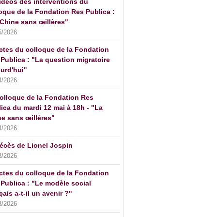
idéos des interventions du
oque de la Fondation Res Publica :
Chine sans œillères"
5/2026
ctes du colloque de la Fondation
Publica : "La question migratoire
urd'hui"
4/2026
olloque de la Fondation Res
ica du mardi 12 mai à 18h - "La
e sans œillères"
4/2026
écès de Lionel Jospin
3/2026
ctes du colloque de la Fondation
Publica : "Le modèle social
çais a-t-il un avenir ?"
3/2026