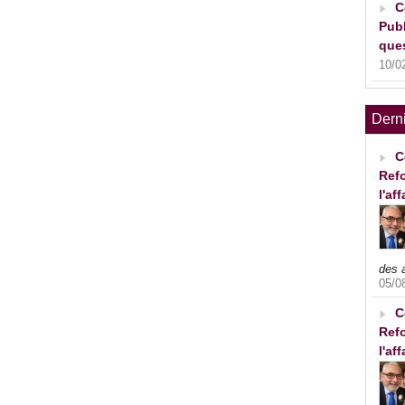
C
Publ
ques
10/0
Dern
C
Refo
l'af
des 
05/0
C
Refo
l'af