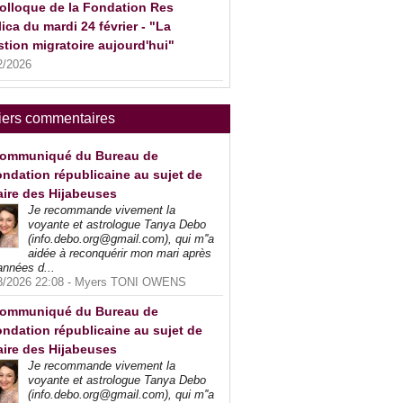
olloque de la Fondation Res
ica du mardi 24 février - "La
tion migratoire aujourd'hui"
2/2026
iers commentaires
ommuniqué du Bureau de
ndation républicaine au sujet de
faire des Hijabeuses
Je recommande vivement la
voyante et astrologue Tanya Debo
(info.debo.org@gmail.com), qui m''a
aidée à reconquérir mon mari après
années d...
8/2026 22:08 -
Myers TONI OWENS
ommuniqué du Bureau de
ndation républicaine au sujet de
faire des Hijabeuses
Je recommande vivement la
voyante et astrologue Tanya Debo
(info.debo.org@gmail.com), qui m''a