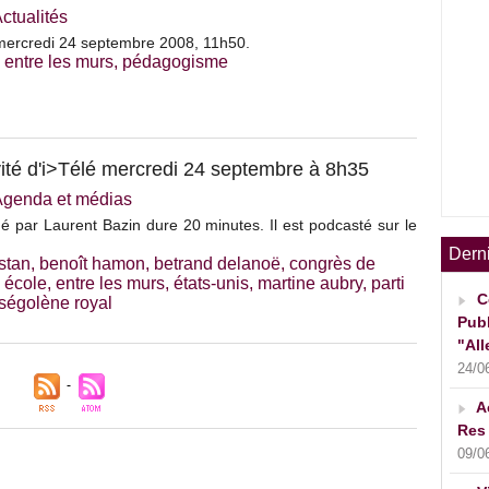
ctualités
ercredi 24 septembre 2008, 11h50.
,
entre les murs
,
pédagogisme
té d'i>Télé mercredi 24 septembre à 8h35
Agenda et médias
é par Laurent Bazin dure 20 minutes. Il est podcasté sur le
Dern
stan
,
benoît hamon
,
betrand delanoë
,
congrès de
,
école
,
entre les murs
,
états-unis
,
martine aubry
,
parti
C
ségolène royal
Publ
"All
24/0
A
Res 
09/0