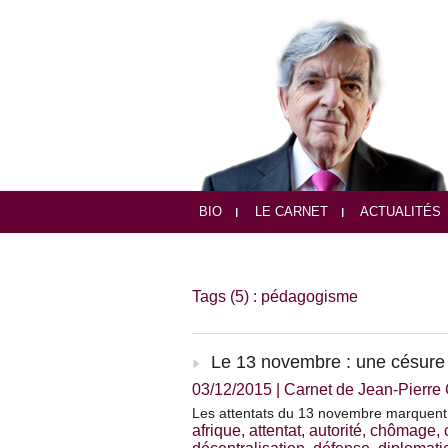
BIO
LE CARNET
ACTUALITÉS
Tags (5) : pédagogisme
Le 13 novembre : une césure 
03/12/2015
|
Carnet de Jean-Pierr
Les attentats du 13 novembre marquent 
afrique
,
attentat
,
autorité
,
chômage
,