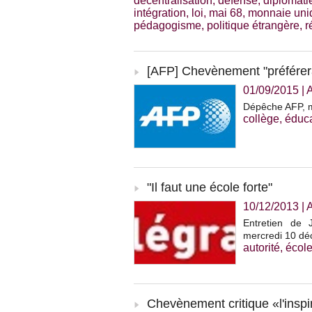
décentralisation
,
défense
,
diplomati
intégration
,
loi
,
mai 68
,
monnaie uni
pédagogisme
,
politique étrangère
,
r
[AFP] Chevènement "préférerai
01/09/2015
|
A
Dépêche AFP, m
collège
,
éduca
"Il faut une école forte"
10/12/2013
|
Entretien de 
mercredi 10 déc
autorité
,
écol
Chevènement critique «l'inspi