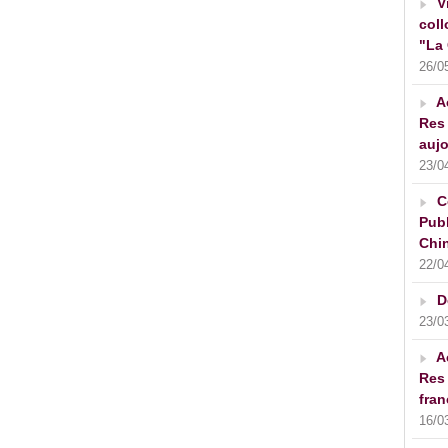
V
coll
"La 
26/0
A
Res 
aujo
23/0
C
Publ
Chin
22/0
D
23/0
A
Res 
fran
16/0