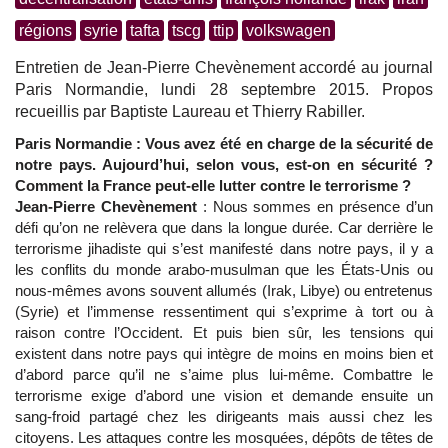
régions
syrie
tafta
tscg
ttip
volkswagen
Entretien de Jean-Pierre Chevènement accordé au journal
Paris Normandie, lundi 28 septembre 2015. Propos
recueillis par Baptiste Laureau et Thierry Rabiller.
Paris Normandie : Vous avez été en charge de la sécurité de
notre pays. Aujourd’hui, selon vous, est-on en sécurité ?
Comment la France peut-elle lutter contre le terrorisme ?
Jean-Pierre Chevènement
: Nous sommes en présence d’un
défi qu’on ne relèvera que dans la longue durée. Car derrière le
terrorisme jihadiste qui s’est manifesté dans notre pays, il y a
les conflits du monde arabo-musulman que les États-Unis ou
nous-mêmes avons souvent allumés (Irak, Libye) ou entretenus
(Syrie) et l’immense ressentiment qui s’exprime à tort ou à
raison contre l’Occident. Et puis bien sûr, les tensions qui
existent dans notre pays qui intègre de moins en moins bien et
d’abord parce qu’il ne s’aime plus lui-même. Combattre le
terrorisme exige d’abord une vision et demande ensuite un
sang-froid partagé chez les dirigeants mais aussi chez les
citoyens. Les attaques contre les mosquées, dépôts de têtes de