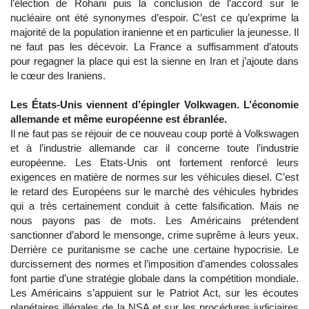
l’élection de Rohani puis la conclusion de l’accord sur le
nucléaire ont été synonymes d’espoir. C’est ce qu’exprime la
majorité de la population iranienne et en particulier la jeunesse. Il
ne faut pas les décevoir. La France a suffisamment d’atouts
pour regagner la place qui est la sienne en Iran et j’ajoute dans
le cœur des Iraniens.
Les États-Unis viennent d’épingler Volkwagen. L’économie
allemande et même européenne est ébranlée.
Il ne faut pas se réjouir de ce nouveau coup porté à Volkswagen
et à l’industrie allemande car il concerne toute l’industrie
européenne. Les Etats-Unis ont fortement renforcé leurs
exigences en matière de normes sur les véhicules diesel. C’est
le retard des Européens sur le marché des véhicules hybrides
qui a très certainement conduit à cette falsification. Mais ne
nous payons pas de mots. Les Américains prétendent
sanctionner d’abord le mensonge, crime suprême à leurs yeux.
Derrière ce puritanisme se cache une certaine hypocrisie. Le
durcissement des normes et l’imposition d’amendes colossales
font partie d’une stratégie globale dans la compétition mondiale.
Les Américains s’appuient sur le Patriot Act, sur les écoutes
planétaires illégales de la NSA et sur les procédures judiciaires