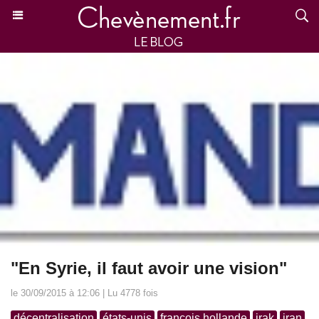
"En Syrie, il faut avoir une vision"
le 30/09/2015 à 12:06 | Lu 4778 fois
décentralisation
états-unis
françois hollande
irak
iran