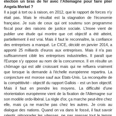
élection un bras de fer avec l’Allemagne pour faire plier
Angela Merkel ?
Il a jugé à tort ou à raison, en 2012, que le rapport de forces n’y
était pas. Mais le résultat est la stagnation de l’économie
française. Je suis de ceux qui ont soutenu son programme
fiscal pour des raisons de justice sociale. L’Insee vient de
publier une étude qui montre que cet objectif a été atteint,
partiellement il est vrai. Mais il faut le reconnaître, la confiance
des entreprises a manqué. Le CICE, décidé en janvier 2014, a
apporté 25 milliards d’euros aux entreprises. Mais il n’a pas
suffisamment ciblé les entreprises industrielles. Il paraît que
l’Europe s’y oppose au nom de la concurrence. Il en résulte un
chômage qui est allé croissant mais qui ne refluera vraiment
que lorsque la demande à l’échelle européenne repartira. La
conjoncture est morose sauf aux Etats-Unis. La reconquête de
la compétitivité - objectif du rapport Gallois - est un bon objectif.
Mais il faut en prendre les moyens. La difficulté d’une
réorientation européenne vient de la fixation de l’Allemagne sur
son modèle ordo-libéral. La règle d’or, ça marche peut-être chez
elle, mais ça ne marche pas chez les autres. Je crois au
dialogue des nations. Quand on va dans le fossé, il faut savoir
ralentir, rétrograder les vitesses, ne pas presser tout le temps