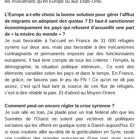
les musulmans qu’en Europe ou aux Etats-Unis.
L’Europe a-t-elle choisi la bonne solution pour gérer l’afflux
de migrants en adoptant des quotas ? Et faut-il sanctionner
économiquement les pays qui refusent d’accueillir une part
de « la misère du monde » ?
Je suis favorable à l’accueil en France de 31 000 réfugiés
syriens sur deux ans, mais pas favorable à des mécanismes
contraignants et permanents imposés par des fonctionnaires
européens. Il faut tenir compte de tous les critères : l’emploi, la
démographie, la situation politique intérieure... Ce sont des
éléments variables selon les pays et dans le temps. En France,
de grâce, ne faisons pas le jeu du FN ! Ce qu’on ne dit pas
assez, c’est qu’il faut tarir la source de ces flux de réfugiés,
c’est-à-dire rétablir la paix. Et d’abord au Moyen-Orient.
Comment peut-on encore régler la crise syrienne ?
Je suis allé en Iran, j’ai plaidé pour un Irak fédéral afin que les
Sunnites de l’Ouest ne soient pas victimes de politiques
sectaires qui les offrent en quelque sorte à Daesh aujourd’hui. Et
si nous voulons aller au-delà de la gesticulation en Syrie, seule
une coalition des grandes puissances d’une part, mais aussi