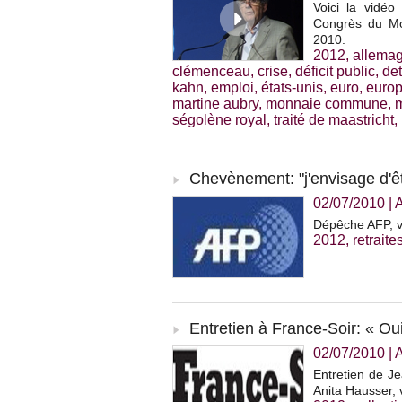
Voici la vidé
Congrès du Mo
2010.
2012
,
allema
clémenceau
,
crise
,
déficit public
,
det
kahn
,
emploi
,
états-unis
,
euro
,
euro
martine aubry
,
monnaie commune
,
ségolène royal
,
traité de maastricht
,
Chevènement: "j'envisage d'ê
02/07/2010
|
A
Dépêche AFP, ve
2012
,
retraite
Entretien à France-Soir: « Oui
02/07/2010
|
Entretien de Je
Anita Hausser, v