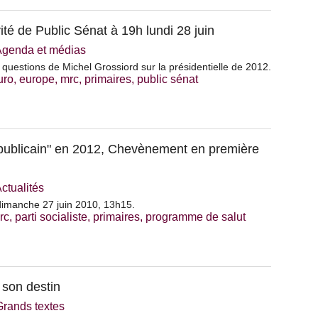
é de Public Sénat à 19h lundi 28 juin
Agenda et médias
x questions de Michel Grossiord sur la présidentielle de 2012.
uro
,
europe
,
mrc
,
primaires
,
public sénat
publicain" en 2012, Chevènement en première
ctualités
imanche 27 juin 2010, 13h15.
rc
,
parti socialiste
,
primaires
,
programme de salut
 son destin
Grands textes