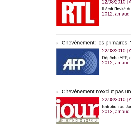
22/08/2010
|
Il était l'invit
2012
,
arnaud
Chevènement: les primaires,
22/08/2010
|
Dépêche AFP, d
2012
,
arnaud
Chevènement n’exclut pas un
22/08/2010
|
Entretien au Jo
2012
,
arnaud