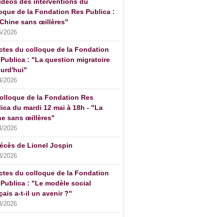
idéos des interventions du
oque de la Fondation Res Publica :
Chine sans œillères"
5/2026
ctes du colloque de la Fondation
Publica : "La question migratoire
urd'hui"
4/2026
olloque de la Fondation Res
ica du mardi 12 mai à 18h - "La
e sans œillères"
4/2026
écès de Lionel Jospin
3/2026
ctes du colloque de la Fondation
Publica : "Le modèle social
çais a-t-il un avenir ?"
3/2026