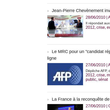
Jean-Pierre Chevènement invit
28/06/2010
|
Il répondait au
2012
,
crise
,
e
Le MRC pour un "candidat ré
ligne
27/06/2010
|
A
Dépêche AFP, d
2012
,
crise
,
m
public
,
sénat
La France à la reconquête de
27/06/2010
|