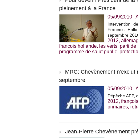
Pour devenir Président de la Ré
pleinement à la France
05/09/2010
|
A
Intervention 
François Holl
septembre 201
2012
,
allema
françois hollande
,
les verts
,
parti de
programme de salut public
,
protect
MRC: Chevènement n'exclut ri
septembre
05/09/2010
|
A
Dépêche AFP, 
2012
,
françoi
primaires
,
ret
Jean-Pierre Chevènement prê