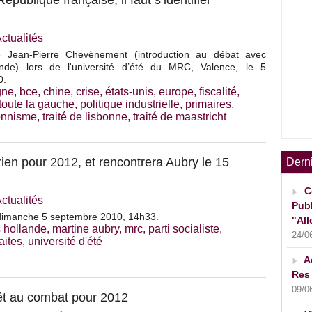
publique française, il faut s’identifier
ctualités
de Jean-Pierre Chevènement (introduction au débat avec
ande) lors de l'université d’été du MRC, Valence, le 5
0.
gne
,
bce
,
chine
,
crise
,
états-unis
,
europe
,
fiscalité
,
 toute la gauche
,
politique industrielle
,
primaires
,
ionnisme
,
traité de lisbonne
,
traité de maastricht
en pour 2012, et rencontrera Aubry le 15
Dern
C
ctualités
Publ
dimanche 5 septembre 2010, 14h33.
"All
s hollande
,
martine aubry
,
mrc
,
parti socialiste
,
24/0
raites
,
université d'été
A
Res 
09/0
t au combat pour 2012