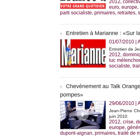
2012
,
collecti
euro
,
europe
,
parti socialiste
,
primaires
,
retraites
,
Entretien à Marianne : «Sur la
01/07/2010
|
Entretien de Je
2012
,
dominiq
luc mélencho
socialiste
,
tra
Chevènement au Talk Orange-L
pompes»
29/06/2010
|
Jean-Pierre Ch
juin 2010.
2012
,
crise
,
d
europe
,
génér
dupont-aignan
,
primaires
,
traité de 