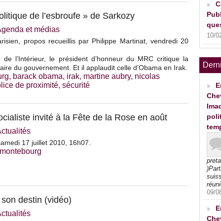
C
Publ
itique de l’esbroufe » de Sarkozy
ques
Agenda et médias
10/0
risien, propos recueillis par Philippe Martinat, vendredi 20
 de l’Intérieur, le président d’honneur du MRC critique la
Dern
itaire du gouvernement. Et il applaudit celle d’Obama en Irak.
urg
,
barack obama
,
irak
,
martine aubry
,
nicolas
lice de proximité
,
sécurité
E
Che
Imad
aliste invité à la Fête de la Rose en août
poli
tem
ctualités
medi 17 juillet 2010, 16h07.
 montebourg
pret
)Part
suiss
réuni
09/0
son destin (vidéo)
E
ctualités
Che