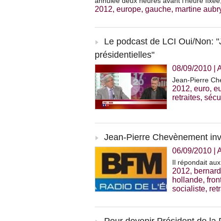
annulée deux heures avant l’heure fixée,
2012
,
europe
,
gauche
,
martine aubr
Le podcast de LCI Oui/Non: "
présidentielles"
08/09/2010
|
Jean-Pierre Ch
2012
,
euro
,
e
retraites
,
sécu
Jean-Pierre Chevènement inv
06/09/2010
|
Il répondait au
2012
,
bernard
hollande
,
fro
socialiste
,
ret