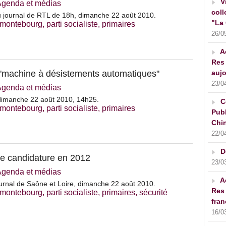
V
Agenda et médias
coll
é du journal de RTL de 18h, dimanche 22 août 2010.
"La 
 montebourg
,
parti socialiste
,
primaires
26/0
A
Res 
 "machine à désistements automatiques"
aujo
23/0
Agenda et médias
imanche 22 août 2010, 14h25.
C
 montebourg
,
parti socialiste
,
primaires
Publ
Chin
22/0
D
e candidature en 2012
23/0
Agenda et médias
A
urnal de Saône et Loire, dimanche 22 août 2010.
Res 
 montebourg
,
parti socialiste
,
primaires
,
sécurité
fran
16/0