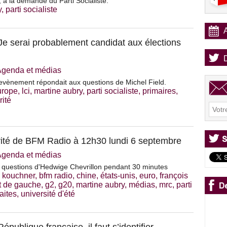
 à la demande du Parti Socialiste.
y
,
parti socialiste
Je serai probablement candidat aux élections
Agenda et médias
evènement répondait aux questions de Michel Field.
urope
,
lci
,
martine aubry
,
parti socialiste
,
primaires
,
rité
ité de BFM Radio à 12h30 lundi 6 septembre
Agenda et médias
x questions d'Hedwige Chevrillon pendant 30 minutes
 kouchner
,
bfm radio
,
chine
,
états-unis
,
euro
,
françois
nt de gauche
,
g2
,
g20
,
martine aubry
,
médias
,
mrc
,
parti
raites
,
université d'été