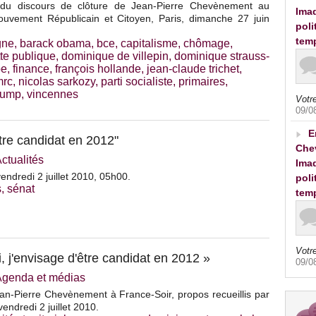
o du discours de clôture de Jean-Pierre Chevènement au
Imad
uvement Républicain et Citoyen, Paris, dimanche 27 juin
poli
tem
gne
,
barack obama
,
bce
,
capitalisme
,
chômage
,
te publique
,
dominique de villepin
,
dominique strauss-
pe
,
finance
,
françois hollande
,
jean-claude trichet
,
mrc
,
nicolas sarkozy
,
parti socialiste
,
primaires
,
ump
,
vincennes
Votre
09/0
E
tre candidat en 2012"
Che
ctualités
Imad
ndredi 2 juillet 2010, 05h00.
poli
s
,
sénat
tem
Votre
, j'envisage d'être candidat en 2012 »
09/0
Agenda et médias
an-Pierre Chevènement à France-Soir, propos recueillis par
endredi 2 juillet 2010.