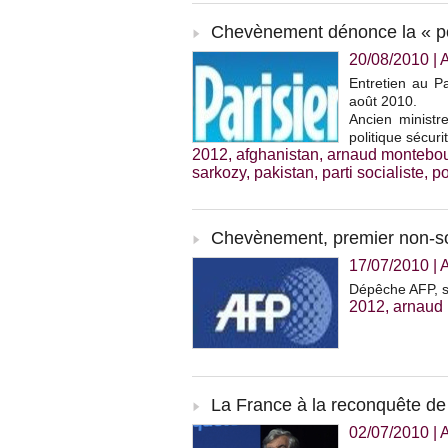
Chevènement dénonce la « pol
20/08/2010
|
Entretien au Pa
août 2010.
Ancien ministre
politique sécur
2012
,
afghanistan
,
arnaud montebo
sarkozy
,
pakistan
,
parti socialiste
,
po
Chevènement, premier non-soci
17/07/2010
|
A
Dépêche AFP, sa
2012
,
arnaud
La France à la reconquête de 
02/07/2010
|
A