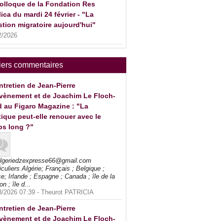
olloque de la Fondation Res
ica du mardi 24 février - "La
tion migratoire aujourd'hui"
2/2026
iers commentaires
ntretien de Jean-Pierre
vènement et de Joachim Le Floch-
 au Figaro Magazine : "La
tique peut-elle renouer avec le
ps long ?"
algeriedzexpresse66@gmail.com
iculiers Algérie; Français ; Belgique ;
e; Irlande ; Espagne ; Canada ; île de la
on ; île d...
8/2026 07:39 -
Theurot PATRICIA
ntretien de Jean-Pierre
vènement et de Joachim Le Floch-