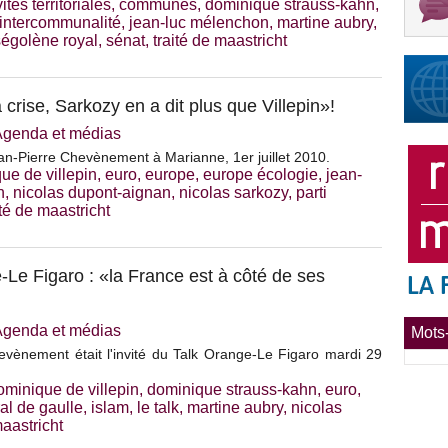
vités territoriales
,
communes
,
dominique strauss-kahn
,
intercommunalité
,
jean-luc mélenchon
,
martine aubry
,
ségolène royal
,
sénat
,
traité de maastricht
 crise, Sarkozy en a dit plus que Villepin»!
Agenda et médias
an-Pierre Chevènement à Marianne, 1er juillet 2010.
ue de villepin
,
euro
,
europe
,
europe écologie
,
jean-
n
,
nicolas dupont-aignan
,
nicolas sarkozy
,
parti
ité de maastricht
e Figaro : «la France est à côté de ses
Agenda et médias
Mots-
evènement était l'invité du Talk Orange-Le Figaro mardi 29
ominique de villepin
,
dominique strauss-kahn
,
euro
,
al de gaulle
,
islam
,
le talk
,
martine aubry
,
nicolas
maastricht