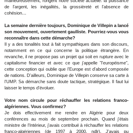
malheureusement, rongent notre société actuelle: la puissance
de l'argent, les inégalités, la grossièreté et l'absence de
cohésion…
La semaine dernière toujours, Dominique de Villepin a lancé
son mouvement, ouvertement gaulliste. Pourriez-vous vous
reconnaître dans cette démarche?
Il y a des tonalités tout à fait sympathiques dans son discours,
notamment en ce qui concerne la politique étrangère. En
revanche, il ne propose pas un projet qui soit en rupture avec le
capitalisme financier et avec ce que j'appelle "l'européisme",
cette conception qui oublie que l'Europe est d'abord composée
de nations. D'ailleurs, Dominique de Villepin conserve sa carte à
l'UMP. Sa démarche sans doute tactique, stratégique. Il faut lui
laisser le temps d'évoluer.
Votre nom circule pour réchauffer les relations franco-
algériennes. Vous confirmez?
Je dois effectivement me rendre en Algérie pour deux
conférences au mois de septembre prochain. Quand j'étais
ministre de l'Intérieur, j'avais contribué à réchauffer les relations
franco-algériennes (de 1997 à 2000, ndlr). J'avais pu