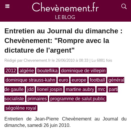
Entretien au Journal du dimanche :
Chevènement: "Rompre avec la
dictature de l'argent"
Rédigé par Chevenement.fr le 26/06/2010 à 08:33 | Lu 6881 fois
2012
algérie
bouteflika
dominique de villepin
dominique strauss-kahn
euro
europe
football
général
de gaulle
jdd
lionel jospin
martine aubry
mrc
parti
socialiste
primaires
programme de salut public
ségolène royal
Entretien de Jean-Pierre Chevènement au Journal du
dimanche, samedi 26 juin 2010.