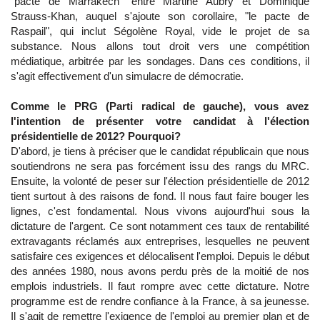
"pacte de Marrakech" entre Martine Aubry et Dominique
Strauss-Khan, auquel s'ajoute son corollaire, "le pacte de
Raspail", qui inclut Ségolène Royal, vide le projet de sa
substance. Nous allons tout droit vers une compétition
médiatique, arbitrée par les sondages. Dans ces conditions, il
s'agit effectivement d'un simulacre de démocratie.
Comme le PRG (Parti radical de gauche), vous avez
l'intention de présenter votre candidat à l'élection
présidentielle de 2012? Pourquoi?
D'abord, je tiens à préciser que le candidat républicain que nous
soutiendrons ne sera pas forcément issu des rangs du MRC.
Ensuite, la volonté de peser sur l'élection présidentielle de 2012
tient surtout à des raisons de fond. Il nous faut faire bouger les
lignes, c'est fondamental. Nous vivons aujourd'hui sous la
dictature de l'argent. Ce sont notamment ces taux de rentabilité
extravagants réclamés aux entreprises, lesquelles ne peuvent
satisfaire ces exigences et délocalisent l'emploi. Depuis le début
des années 1980, nous avons perdu près de la moitié de nos
emplois industriels. Il faut rompre avec cette dictature. Notre
programme est de rendre confiance à la France, à sa jeunesse.
Il s'agit de remettre l'exigence de l'emploi au premier plan et de