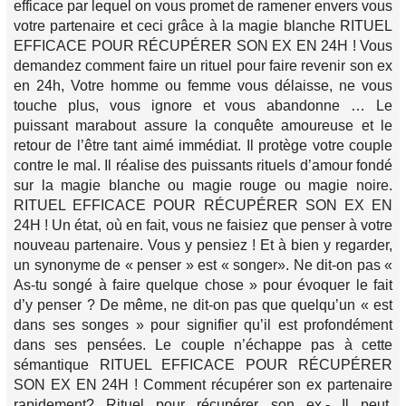
efficace par lequel on vous promet de ramener envers vous
votre partenaire et ceci grâce à la magie blanche RITUEL
EFFICACE POUR RÉCUPÉRER SON EX EN 24H ! Vous
demandez comment faire un rituel pour faire revenir son ex
en 24h, Votre homme ou femme vous délaisse, ne vous
touche plus, vous ignore et vous abandonne … Le
puissant marabout assure la conquête amoureuse et le
retour de l’être tant aimé immédiat. Il protège votre couple
contre le mal. Il réalise des puissants rituels d’amour fondé
sur la magie blanche ou magie rouge ou magie noire.
RITUEL EFFICACE POUR RÉCUPÉRER SON EX EN
24H ! Un état, où en fait, vous ne faisiez que penser à votre
nouveau partenaire. Vous y pensiez ! Et à bien y regarder,
un synonyme de « penser » est « songer». Ne dit-on pas «
As-tu songé à faire quelque chose » pour évoquer le fait
d’y penser ? De même, ne dit-on pas que quelqu’un « est
dans ses songes » pour signifier qu’il est profondément
dans ses pensées. Le couple n’échappe pas à cette
sémantique RITUEL EFFICACE POUR RÉCUPÉRER
SON EX EN 24H ! Comment récupérer son ex partenaire
rapidement? Rituel pour récupérer son ex.- Il peut,