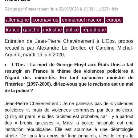
Rédigé par Chevenement.fr le 22/06/2020 à 16:00 | Lu 2274 fois
allemagne
coronavirus
emmanuel macron
europe
france
gauche
industrie
police
république
Entretien de Jean-Pierre Chevènement à L'Obs, propos
recueillis par Alexandre Le Drollec et Caroline Michel-
Aguirre, mardi 16 juin 2020.
L'Obs : La mort de George Floyd aux États-Unis a fait
resurgir en France le thème des violences policières à
l'égard des minorités. En tant qu'ancien ministre de
l'Intérieur (1997-2000), diriez-vous que le racisme est un mal
de la police ?
Jean-Pierre Chevènement : Je ne parlerais pas de « violences
policières », mais de violences commises par des policiers.
Qu’il y ait parmi eux des racistes est probable, car il y a partout
des « brebis galeuses ». Mais la police nationale est une
institution républicaine. Elle est soumise à une déontologie
stricte. De tous les corps de fonctionnaires, c’est le corps le