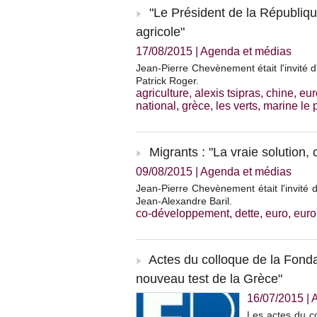
"Le Président de la République
agricole"
17/08/2015
|
Agenda et médias
Jean-Pierre Chevènement était l'invité d
Patrick Roger.
agriculture
,
alexis tsipras
,
chine
,
eur
national
,
grèce
,
les verts
,
marine le 
Migrants : "La vraie solution,
09/08/2015
|
Agenda et médias
Jean-Pierre Chevènement était l'invité 
Jean-Alexandre Baril.
co-développement
,
dette
,
euro
,
eur
Actes du colloque de la Fonda
nouveau test de la Grèce"
16/07/2015
|
A
Les actes du co