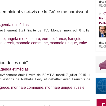
des 
05/0
 emploient vis-à-vis de la Grèce me paraissent
C
Refo
l'af
Agenda et médias
evènement était l'invité de TV5 Monde, mercredi 8 juillet
gne
,
angela merkel
,
euro
,
europe
,
france
,
françois
ce
,
grexit
,
monnaie commune
,
monnaie unique
,
traité
des 
05/0
ieu de les unir"
Agenda et médias
vènement était l'invité de BFMTV, mardi 7 juillet 2015. Il
questions de Nathalie Levy et débattait avec François de
grèce
,
monnaie commune
,
monnaie unique
,
russie
,