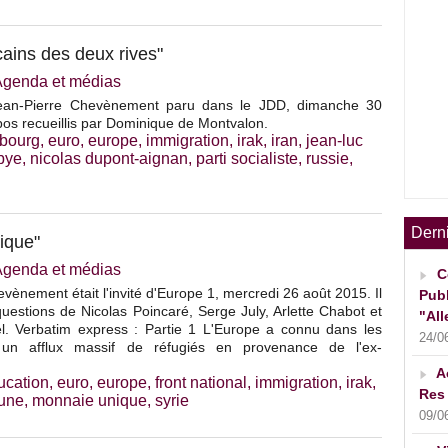
icains des deux rives"
Agenda et médias
Jean-Pierre Chevènement paru dans le JDD, dimanche 30
os recueillis par Dominique de Montvalon.
bourg
,
euro
,
europe
,
immigration
,
irak
,
iran
,
jean-luc
ibye
,
nicolas dupont-aignan
,
parti socialiste
,
russie
,
Dern
ique"
Agenda et médias
C
vènement était l'invité d'Europe 1, mercredi 26 août 2015. Il
Publ
uestions de Nicolas Poincaré, Serge July, Arlette Chabot et
"All
l. Verbatim express : Partie 1 L'Europe a connu dans les
24/0
un afflux massif de réfugiés en provenance de l'ex-
A
ucation
,
euro
,
europe
,
front national
,
immigration
,
irak
,
Res 
une
,
monnaie unique
,
syrie
09/0