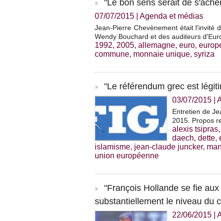
"Le bon sens serait de s'ache
07/07/2015
|
Agenda et médias
Jean-Pierre Chevènement était l'invité d
Wendy Bouchard et des auditeurs d'Eur
1992
,
2005
,
allemagne
,
euro
,
europ
commune
,
monnaie unique
,
syriza
"Le référendum grec est légit
03/07/2015
|
Entretien de Je
2015. Propos re
alexis tsipras
daech
,
dette
,
islamisme
,
jean-claude juncker
,
man
union européenne
"François Hollande se fie aux
substantiellement le niveau du
22/06/2015
|