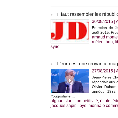
"Il faut rassembler les républ
30/08/2015
|
Entretien de 
août 2015. Prop
arnaud monte
mélenchon
,
l
syrie
"L'euro est une croyance mag
27/08/2015
|
Jean-Pierre Che
répondait aux q
Olivier Duhame
années 1992 
Yougoslavie....
afghanistan
,
compétitivité
,
école
,
éd
jacques sapir
,
libye
,
monnaie comm