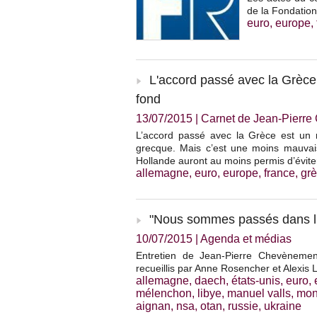
de la Fondation
euro
,
europe
,
L'accord passé avec la Grèce 
fond
13/07/2015
|
Carnet de Jean-Pierr
L’accord passé avec la Grèce est un 
grecque. Mais c’est une moins mauvais
Hollande auront au moins permis d’évite
allemagne
,
euro
,
europe
,
france
,
gr
"Nous sommes passés dans l'
10/07/2015
|
Agenda et médias
Entretien de Jean-Pierre Chevènemen
recueillis par Anne Rosencher et Alexis L
allemagne
,
daech
,
états-unis
,
euro
,
mélenchon
,
libye
,
manuel valls
,
mon
aignan
,
nsa
,
otan
,
russie
,
ukraine