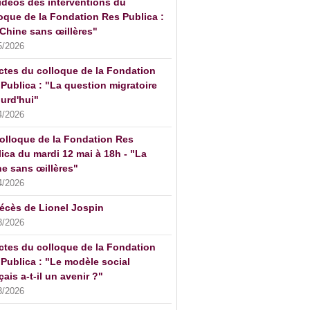
idéos des interventions du
oque de la Fondation Res Publica :
Chine sans œillères"
5/2026
ctes du colloque de la Fondation
Publica : "La question migratoire
urd'hui"
4/2026
olloque de la Fondation Res
ica du mardi 12 mai à 18h - "La
e sans œillères"
4/2026
écès de Lionel Jospin
3/2026
ctes du colloque de la Fondation
Publica : "Le modèle social
çais a-t-il un avenir ?"
3/2026