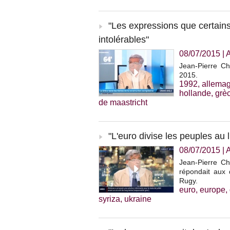
"Les expressions que certains
intolérables"
08/07/2015
|
Jean-Pierre Ch
2015.
1992
,
allema
hollande
,
grè
de maastricht
"L'euro divise les peuples au l
08/07/2015
|
Jean-Pierre Che
répondait aux 
Rugy.
euro
,
europe
,
syriza
,
ukraine