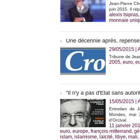
Jean-Pierre Che
juin 2015. Il r
alexis tsipras
monnaie uniq
Une décennie après, repenser
29/05/2015
|
Tribune de Jea
2005
,
euro
,
e
"Il n'y a pas d'Etat sans autori
15/05/2015
|
Entretien de 
Mondes, mai 2
d'Orcival.
11 janvier 20
euro
,
europe
,
françois mitterrand
,
gé
islam
,
islamisme
,
laïcité
,
libye
,
mali
,