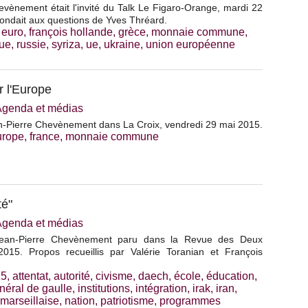
vènement était l'invité du Talk Le Figaro-Orange, mardi 22
épondait aux questions de Yves Thréard.
,
euro
,
françois hollande
,
grèce
,
monnaie commune
,
ue
,
russie
,
syriza
,
ue
,
ukraine
,
union européenne
 l'Europe
Agenda et médias
n-Pierre Chevènement dans La Croix, vendredi 29 mai 2015.
urope
,
france
,
monnaie commune
té"
Agenda et médias
Jean-Pierre Chevènement paru dans la Revue des Deux
015. Propos recueillis par Valérie Toranian et François
15
,
attentat
,
autorité
,
civisme
,
daech
,
école
,
éducation
,
néral de gaulle
,
institutions
,
intégration
,
irak
,
iran
,
marseillaise
,
nation
,
patriotisme
,
programmes