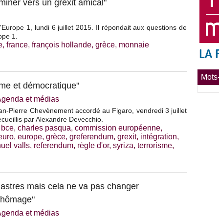
miner vers un grexit amical"
'Europe 1, lundi 6 juillet 2015. Il répondait aux questions de
ope 1.
e
,
france
,
françois hollande
,
grèce
,
monnaie
Mots-
ime et démocratique"
Agenda et médias
an-Pierre Chevènement accordé au Figaro, vendredi 3 juillet
cueillis par Alexandre Devecchio.
,
bce
,
charles pasqua
,
commission européenne
,
euro
,
europe
,
grèce
,
greferendum
,
grexit
,
intégration
,
uel valls
,
referendum
,
règle d'or
,
syriza
,
terrorisme
,
 astres mais cela ne va pas changer
 chômage"
Agenda et médias