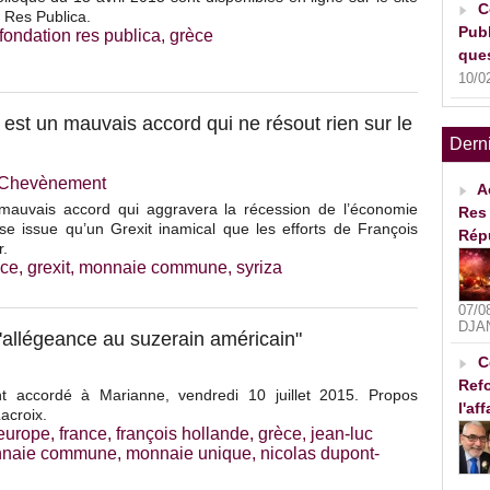
C
 Res Publica.
Publ
fondation res publica
,
grèce
ques
10/0
est un mauvais accord qui ne résout rien sur le
Dern
e Chevènement
A
mauvais accord qui aggravera la récession de l’économie
Res 
e issue qu’un Grexit inamical que les efforts de François
Rép
r.
èce
,
grexit
,
monnaie commune
,
syriza
07/0
DJA
allégeance au suzerain américain"
C
Refo
t accordé à Marianne, vendredi 10 juillet 2015. Propos
l'af
acroix.
europe
,
france
,
françois hollande
,
grèce
,
jean-luc
naie commune
,
monnaie unique
,
nicolas dupont-