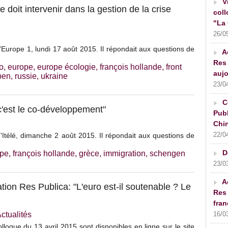
V
 doit intervenir dans la gestion de la crise
coll
"La 
26/0
'Europe 1, lundi 17 août 2015. Il répondait aux questions de
A
Res 
o
,
europe
,
europe écologie
,
françois hollande
,
front
aujo
pen
,
russie
,
ukraine
23/0
C
 c'est le co-développement"
Publ
Chin
22/0
d'Itélé, dimanche 2 août 2015. Il répondait aux questions de
D
ope
,
françois hollande
,
grèce
,
immigration
,
schengen
23/0
A
tion Res Publica: "L'euro est-il soutenable ? Le
Res 
fran
ctualités
16/0
lloque du 13 avril 2015 sont disponibles en ligne sur le site