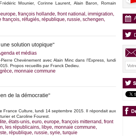
Frédéric Mounier, Corinne Laurent, Alain Baron, Romain
,
europe
,
françois hollande
,
front national
,
immigration
,
 françois
,
réfugiés
,
république
,
russie
,
schengen
,
une solution utopique"
Agenda et médias
Pierre Chevènement avec Alain Minc dans l'Express, lundi
15. Propos recueillis par Franck Dedieu.
grèce
,
monnaie commune
rien de la démocratie"
de France Culture, lundi 14 septembre 2015. Il répondait aux
urier et Caroline Fourest.
ite
,
états-unis
,
euro
,
europe
,
françois mitterrand
,
front
an
,
les républicains
,
libye
,
monnaie commune
,
iste
,
république
,
russie
,
syrie
,
turquie