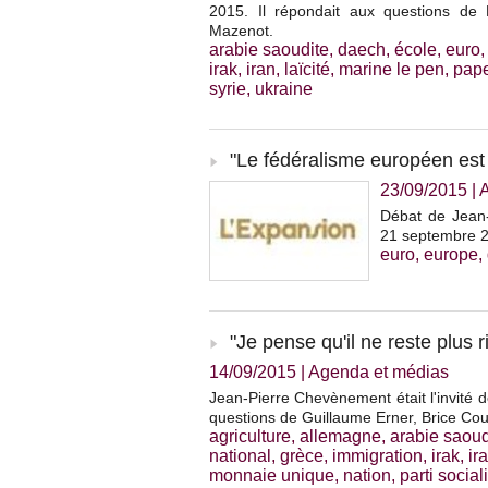
2015. Il répondait aux questions de 
Mazenot.
arabie saoudite
,
daech
,
école
,
euro
irak
,
iran
,
laïcité
,
marine le pen
,
pape
syrie
,
ukraine
"Le fédéralisme européen est 
23/09/2015
|
Débat de Jean-
21 septembre 20
euro
,
europe
,
"Je pense qu'il ne reste plus 
14/09/2015
|
Agenda et médias
Jean-Pierre Chevènement était l'invité 
questions de Guillaume Erner, Brice Cout
agriculture
,
allemagne
,
arabie saoud
national
,
grèce
,
immigration
,
irak
,
ir
monnaie unique
,
nation
,
parti social