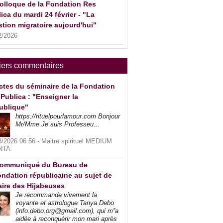
olloque de la Fondation Res
ica du mardi 24 février - "La
tion migratoire aujourd'hui"
2/2026
iers commentaires
ctes du séminaire de la Fondation
Publica : "Enseigner la
ublique"
https://rituelpourlamour.com Bonjour
Mr/Mme Je suis Professeu...
8/2026 06:56 -
Maitre spirituel MEDIUM
NTA
ommuniqué du Bureau de
ndation républicaine au sujet de
faire des Hijabeuses
Je recommande vivement la
voyante et astrologue Tanya Debo
(info.debo.org@gmail.com), qui m''a
aidée à reconquérir mon mari après