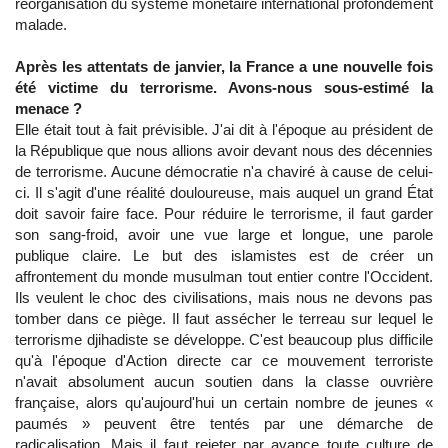
réorganisation du système monétaire international profondément
malade.
Après les attentats de janvier, la France a une nouvelle fois
été victime du terrorisme. Avons-nous sous-estimé la
menace ?
Elle était tout à fait prévisible. J'ai dit à l'époque au président de
la République que nous allions avoir devant nous des décennies
de terrorisme. Aucune démocratie n'a chaviré à cause de celui-
ci. Il s'agit d'une réalité douloureuse, mais auquel un grand État
doit savoir faire face. Pour réduire le terrorisme, il faut garder
son sang-froid, avoir une vue large et longue, une parole
publique claire. Le but des islamistes est de créer un
affrontement du monde musulman tout entier contre l'Occident.
Ils veulent le choc des civilisations, mais nous ne devons pas
tomber dans ce piège. Il faut assécher le terreau sur lequel le
terrorisme djihadiste se développe. C'est beaucoup plus difficile
qu'à l'époque d'Action directe car ce mouvement terroriste
n'avait absolument aucun soutien dans la classe ouvrière
française, alors qu'aujourd'hui un certain nombre de jeunes «
paumés » peuvent être tentés par une démarche de
radicalisation. Mais il faut rejeter par avance toute culture de