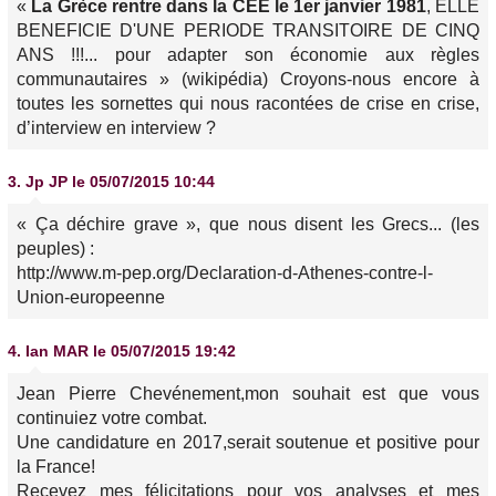
«
La Grèce rentre dans la CEE le 1er janvier 1981
, ELLE
BENEFICIE D'UNE PERIODE TRANSITOIRE DE CINQ
ANS !!!... pour adapter son économie aux règles
communautaires » (wikipédia) Croyons-nous encore à
toutes les sornettes qui nous racontées de crise en crise,
d’interview en interview ?
3.
Jp JP
le 05/07/2015 10:44
« Ça déchire grave », que nous disent les Grecs... (les
peuples) :
http://www.m-pep.org/Declaration-d-Athenes-contre-l-
Union-europeenne
4.
Ian MAR
le 05/07/2015 19:42
Jean Pierre Chevénement,mon souhait est que vous
continuiez votre combat.
Une candidature en 2017,serait soutenue et positive pour
la France!
Recevez mes félicitations pour vos analyses et mes