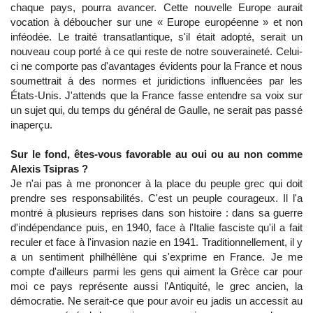
chaque pays, pourra avancer. Cette nouvelle Europe aurait
vocation à déboucher sur une « Europe européenne » et non
inféodée. Le traité transatlantique, s'il était adopté, serait un
nouveau coup porté à ce qui reste de notre souveraineté. Celui-
ci ne comporte pas d'avantages évidents pour la France et nous
soumettrait à des normes et juridictions influencées par les
États-Unis. J'attends que la France fasse entendre sa voix sur
un sujet qui, du temps du général de Gaulle, ne serait pas passé
inaperçu.
Sur le fond, êtes-vous favorable au oui ou au non comme
Alexis Tsipras ?
Je n'ai pas à me prononcer à la place du peuple grec qui doit
prendre ses responsabilités. C'est un peuple courageux. Il l'a
montré à plusieurs reprises dans son histoire : dans sa guerre
d'indépendance puis, en 1940, face à l'Italie fasciste qu'il a fait
reculer et face à l'invasion nazie en 1941. Traditionnellement, il y
a un sentiment philhéllène qui s'exprime en France. Je me
compte d'ailleurs parmi les gens qui aiment la Grèce car pour
moi ce pays représente aussi l'Antiquité, le grec ancien, la
démocratie. Ne serait-ce que pour avoir eu jadis un accessit au