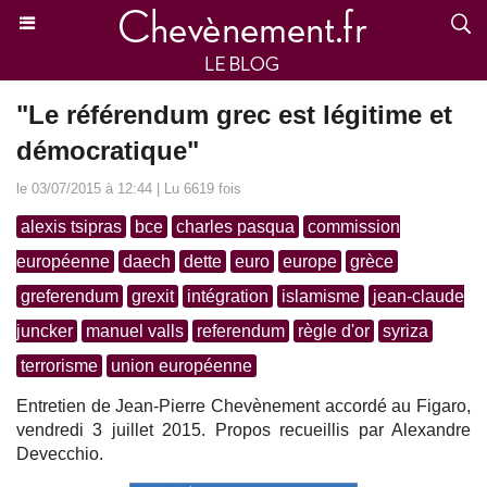
"Le référendum grec est légitime et
démocratique"
le 03/07/2015 à 12:44 | Lu 6619 fois
alexis tsipras
bce
charles pasqua
commission
européenne
daech
dette
euro
europe
grèce
greferendum
grexit
intégration
islamisme
jean-claude
juncker
manuel valls
referendum
règle d'or
syriza
terrorisme
union européenne
Entretien de Jean-Pierre Chevènement accordé au Figaro,
vendredi 3 juillet 2015. Propos recueillis par Alexandre
Devecchio.