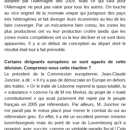
adoptée par l'Allemagne dès 2009. Mais ce qui vaut pour
l'Allemagne ne peut pas valoir pour tous les autres. On touche
au vice originel de la monnaie unique qui juxtapose des pays
très hétérogènes et fait diverger leurs économies au lieu de les
faire converger. Par un mécanisme bien connu, les zones les
plus productives ont vu leur production croître tandis que les
zones moins compétitives ont vu la leur décliner et se sont donc
appauvries. Il y a un défaut de conception au départ dont le
résultat était tout à fait prévisible.
Certains dirigeants européens se sont agacés de cette
décision. Comprenez-vous cette réaction ?
Le président de la Commission européenne, Jean-Claude
Juncker, a dit : « Il n'y a pas de démocratie en Europe en dehors
des traités. » Or le traité de Lisbonne reprend la quasi-totalité, la
« substance » comme l'a dit M me Merkel, du projet de « traité
constitutionnel » qui avait justement été rejeté par le peuple
français en 2005 par référendum. Par ailleurs, M. Juncker ne
me paraît pas le mieux placé pour mener le combat du oui au
référendum grec. En effet, il a été un excellent premier ministre
luxembourgeois mais du point de vue du Luxembourg qu'il a
organisé, avec succès, comme un véritable paradis fiscal ! Cela