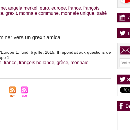
gne
,
angela merkel
,
euro
,
europe
,
france
,
françois
ce
,
grexit
,
monnaie commune
,
monnaie unique
,
traité
miner vers un grexit amical"
'Europe 1, lundi 6 juillet 2015. Il répondait aux questions de
ope 1.
e
,
france
,
françois hollande
,
grèce
,
monnaie