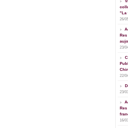
V
coll
"La 
26/0
A
Res 
aujo
23/0
C
Publ
Chin
22/0
D
23/0
A
Res 
fran
16/0