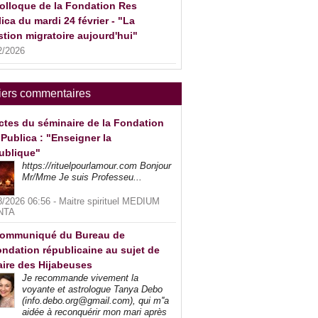
olloque de la Fondation Res
ica du mardi 24 février - "La
tion migratoire aujourd'hui"
2/2026
iers commentaires
ctes du séminaire de la Fondation
Publica : "Enseigner la
ublique"
https://rituelpourlamour.com Bonjour
Mr/Mme Je suis Professeu...
8/2026 06:56 -
Maitre spirituel MEDIUM
NTA
ommuniqué du Bureau de
ndation républicaine au sujet de
faire des Hijabeuses
Je recommande vivement la
voyante et astrologue Tanya Debo
(info.debo.org@gmail.com), qui m''a
aidée à reconquérir mon mari après