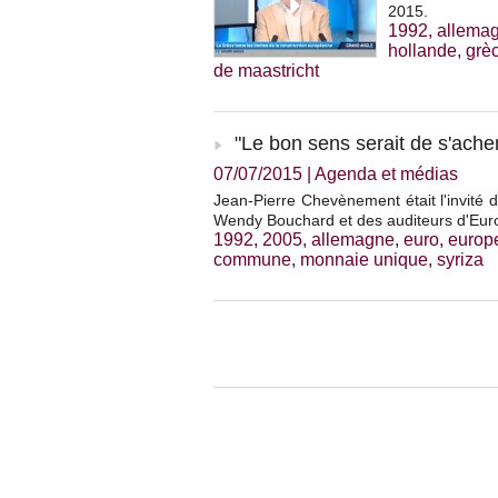
2015.
1992
,
allema
hollande
,
grè
de maastricht
"Le bon sens serait de s'ache
07/07/2015
|
Agenda et médias
Jean-Pierre Chevènement était l'invité d
Wendy Bouchard et des auditeurs d'Eur
1992
,
2005
,
allemagne
,
euro
,
europ
commune
,
monnaie unique
,
syriza