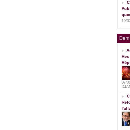
C
Publ
ques
10/0
Dern
A
Res 
Rép
07/0
DJA
C
Refo
l'af