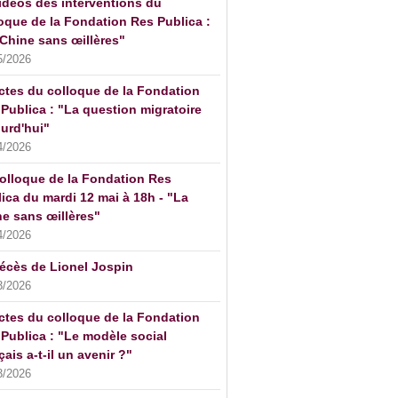
idéos des interventions du
oque de la Fondation Res Publica :
Chine sans œillères"
5/2026
ctes du colloque de la Fondation
Publica : "La question migratoire
urd'hui"
4/2026
olloque de la Fondation Res
ica du mardi 12 mai à 18h - "La
e sans œillères"
4/2026
écès de Lionel Jospin
3/2026
ctes du colloque de la Fondation
Publica : "Le modèle social
çais a-t-il un avenir ?"
3/2026