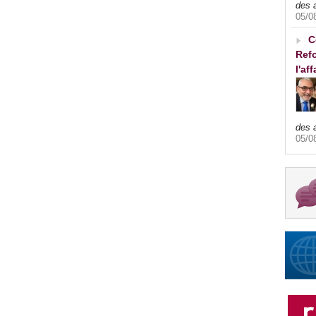
des 
05/0
C
Refo
l'af
des 
05/0