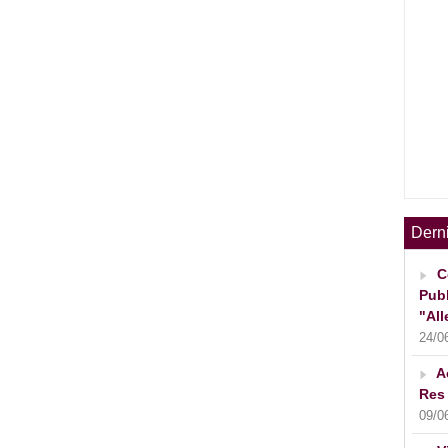
Dern
C
Publ
"All
24/0
A
Res 
09/0