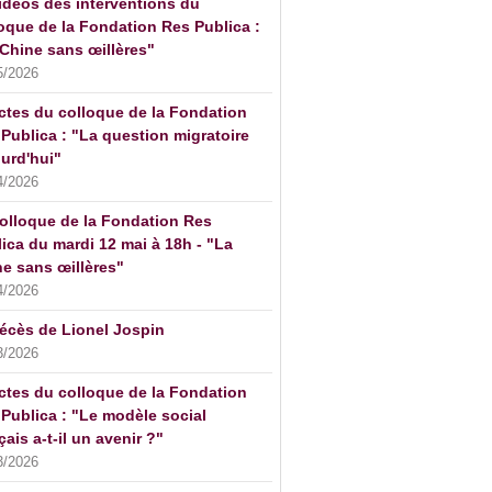
idéos des interventions du
oque de la Fondation Res Publica :
Chine sans œillères"
5/2026
ctes du colloque de la Fondation
Publica : "La question migratoire
urd'hui"
4/2026
olloque de la Fondation Res
ica du mardi 12 mai à 18h - "La
e sans œillères"
4/2026
écès de Lionel Jospin
3/2026
ctes du colloque de la Fondation
Publica : "Le modèle social
çais a-t-il un avenir ?"
3/2026