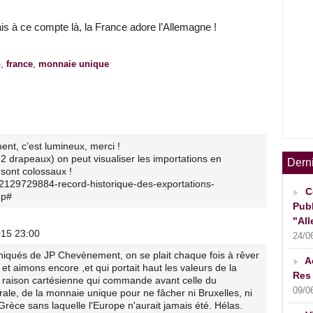
is à ce compte là, la France adore l’Allemagne !
o
,
france
,
monnaie unique
nt, c’est lumineux, merci !
2 drapeaux) on peut visualiser les importations en
Dern
sont colossaux !
2129729884-record-historique-des-exportations-
C
hp#
Publ
"All
015 23:00
24/0
uniqués de JP Chevènement, on se plait chaque fois à rêver
A
t aimons encore ,et qui portait haut les valeurs de la
Res 
a raison cartésienne qui commande avant celle du
09/0
ale, de la monnaie unique pour ne fâcher ni Bruxelles, ni
 Grèce sans laquelle l'Europe n'aurait jamais été. Hélas.