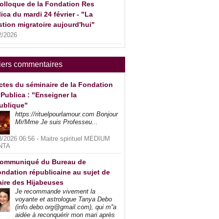
olloque de la Fondation Res
ica du mardi 24 février - "La
tion migratoire aujourd'hui"
2/2026
iers commentaires
ctes du séminaire de la Fondation
Publica : "Enseigner la
ublique"
https://rituelpourlamour.com Bonjour
Mr/Mme Je suis Professeu...
8/2026 06:56 -
Maitre spirituel MEDIUM
NTA
ommuniqué du Bureau de
ndation républicaine au sujet de
faire des Hijabeuses
Je recommande vivement la
voyante et astrologue Tanya Debo
(info.debo.org@gmail.com), qui m''a
aidée à reconquérir mon mari après