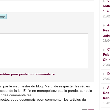
V
coll
"La 
26/0
A
Res 
aujo
23/0
C
Publ
Chin
22/0
D
ntifier pour poster un commentaire.
23/0
ri par le webmestre du blog. Merci de respecter les règles
A
pect de la loi. Enfin ne monopolisez pas la parole, car cela
Res 
ser des commentaires.
fran
nnectez-vous-desormais-pour-commenter-les-articles-du-
16/0