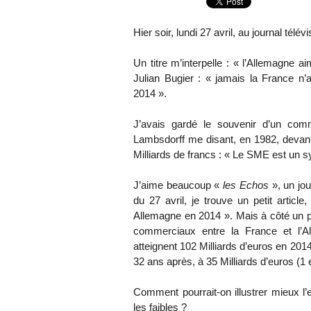
Hier soir, lundi 27 avril, au journal tél
Un titre m’interpelle : « l’Allemagne 
Julian Bugier : « jamais la France n’
2014 ».
J’avais gardé le souvenir d’un com
Lambsdorff me disant, en 1982, devant 
Milliards de francs : « Le SME est un s
J’aime beaucoup «
les Echos
», un jou
du 27 avril, je trouve un petit articl
Allemagne en 2014 ». Mais à côté un pe
commerciaux entre la France et l’A
atteignent 102 Milliards d’euros en 2014
32 ans après, à 35 Milliards d’euros (1
Comment pourrait-on illustrer mieux l’ef
les faibles ?