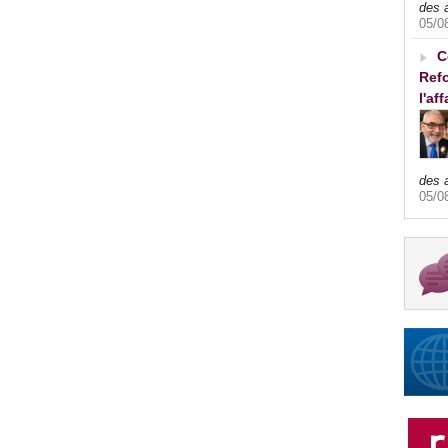
des 
05/0
C
Refo
l'af
des 
05/0