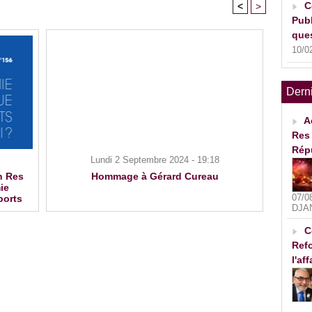
C
<
>
Publ
ques
10/0
Dern
A
Res 
Rép
Lundi 2 Septembre 2024 - 19:18
n Res
Hommage à Gérard Cureau
ie
07/0
ports
DJA
C
Refo
l'af