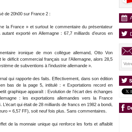
évisé de 20h00 sur France 2 :
aime la France » et surtout le commentaire du présentateur
a autant exporté en Allemagne : 67,7 milliards d’euros en
mentaire ironique de mon collègue allemand, Otto Von
le déficit commercial français sur l’Allemagne, alors 28,5
ystème de subventions à l’industrie allemande ».
rnal qui rapporte des faits. Effectivement, dans son édition
e, en bas de la page 5, intitulé : « Exportations record en
tit graphique apparaît : Evolution de l’écart des échanges
llemagne : les exportations allemandes vers la France
. L’écart qui était de 28 milliards de francs en 1982 a bondi,
 euro = 6,57 FF), soit neuf fois plus. Sans commentaires.
fet de la monnaie unique qui renforce les forts et affaiblit