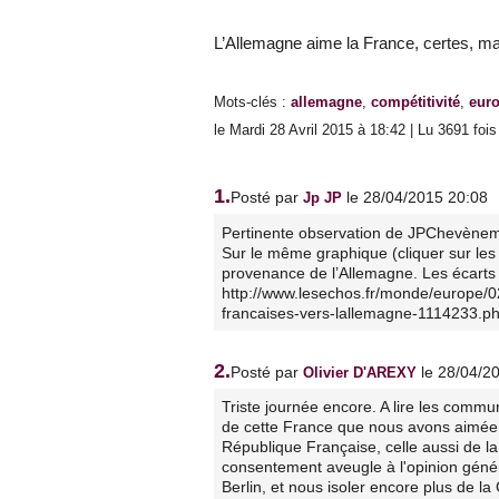
L’Allemagne aime la France, certes, ma
Mots-clés
:
allemagne
,
compétitivité
,
eur
le Mardi 28 Avril 2015 à 18:42 | Lu 3691 fois
1.
Posté par
le 28/04/2015 20:08
Jp JP
Pertinente observation de JPChevèneme
Sur le même graphique (cliquer sur les 
provenance de l’Allemagne. Les écarts 
http://www.lesechos.fr/monde/europe/0
francaises-vers-lallemagne-1114233.p
2.
Posté par
le 28/04/2
Olivier D'AREXY
Triste journée encore. A lire les comm
de cette France que nous avons aimée e
République Française, celle aussi de l
consentement aveugle à l'opinion génér
Berlin, et nous isoler encore plus de la