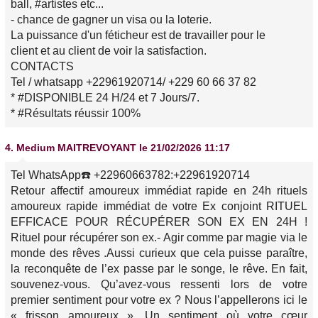
ball, #artistes etc...
- chance de gagner un visa ou la loterie.
La puissance d'un féticheur est de travailler pour le
client et au client de voir la satisfaction.
CONTACTS
Tel / whatsapp +22961920714/ +229 60 66 37 82
* #DISPONIBLE 24 H/24 et 7 Jours/7.
* #Résultats réussir 100%
4.
Medium MAITREVOYANT
le 21/02/2026 11:17
Tel WhatsApp☎️ +22960663782:+22961920714
Retour affectif amoureux immédiat rapide en 24h rituels
amoureux rapide immédiat de votre Ex conjoint RITUEL
EFFICACE POUR RÉCUPÉRER SON EX EN 24H !
Rituel pour récupérer son ex.- Agir comme par magie via le
monde des rêves .Aussi curieux que cela puisse paraître,
la reconquête de l’ex passe par le songe, le rêve. En fait,
souvenez-vous. Qu’avez-vous ressenti lors de votre
premier sentiment pour votre ex ? Nous l’appellerons ici le
« frisson amoureux ». Un sentiment où votre cœur