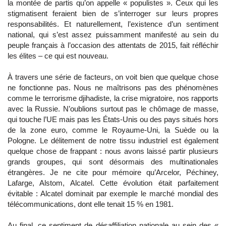
la montée de partis qu’on appelle « populistes ». Ceux qui les
stigmatisent feraient bien de s’interroger sur leurs propres
responsabilités. Et naturellement, l’existence d’un sentiment
national, qui s’est assez puissamment manifesté au sein du
peuple français à l’occasion des attentats de 2015, fait réfléchir
les élites – ce qui est nouveau.
À travers une série de facteurs, on voit bien que quelque chose
ne fonctionne pas. Nous ne maîtrisons pas des phénomènes
comme le terrorisme djihadiste, la crise migratoire, nos rapports
avec la Russie. N’oublions surtout pas le chômage de masse,
qui touche l’UE mais pas les États-Unis ou des pays situés hors
de la zone euro, comme le Royaume-Uni, la Suède ou la
Pologne. Le délitement de notre tissu industriel est également
quelque chose de frappant : nous avons laissé partir plusieurs
grands groupes, qui sont désormais des multinationales
étrangères. Je ne cite pour mémoire qu’Arcelor, Péchiney,
Lafarge, Alstom, Alcatel. Cette évolution était parfaitement
évitable : Alcatel dominait par exemple le marché mondial des
télécommunications, dont elle tenait 15 % en 1981.
Au final, ce sentiment de désaffiliation nationale au sein des «