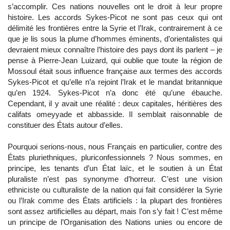
s’accomplir. Ces nations nouvelles ont le droit à leur propre
histoire. Les accords Sykes-Picot ne sont pas ceux qui ont
délimité les frontières entre la Syrie et l’Irak, contrairement à ce
que je lis sous la plume d’hommes éminents, d’orientalistes qui
devraient mieux connaître l’histoire des pays dont ils parlent – je
pense à Pierre-Jean Luizard, qui oublie que toute la région de
Mossoul était sous influence française aux termes des accords
Sykes-Picot et qu’elle n’a rejoint l’Irak et le mandat britannique
qu’en 1924. Sykes-Picot n’a donc été qu’une ébauche.
Cependant, il y avait une réalité : deux capitales, héritières des
califats omeyyade et abbasside. Il semblait raisonnable de
constituer des États autour d’elles.
Pourquoi serions-nous, nous Français en particulier, contre des
États pluriethniques, pluriconfessionnels ? Nous sommes, en
principe, les tenants d’un État laïc, et le soutien à un État
pluraliste n’est pas synonyme d’horreur. C’est une vision
ethniciste ou culturaliste de la nation qui fait considérer la Syrie
ou l’Irak comme des États artificiels : la plupart des frontières
sont assez artificielles au départ, mais l’on s’y fait ! C’est même
un principe de l’Organisation des Nations unies ou encore de