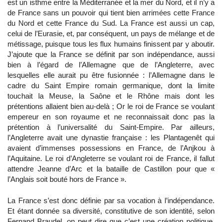
est un isthme entre la Méditerranée et la mer du Nord, et il n’y a
de France sans un pouvoir qui tient bien arrimées cette France
du Nord et cette France du Sud. La France est aussi un cap,
celui de l’Eurasie, et, par conséquent, un pays de mélange et de
métissage, puisque tous les flux humains finissent par y aboutir.
J’ajoute que la France se définit par son indépendance, aussi
bien à l’égard de l’Allemagne que de l’Angleterre, avec
lesquelles elle aurait pu être fusionnée : l’Allemagne dans le
cadre du Saint Empire romain germanique, dont la limite
touchait la Meuse, la Saône et le Rhône mais dont les
prétentions allaient bien au-delà ; Or le roi de France se voulant
empereur en son royaume et ne reconnaissait donc pas la
prétention à l’universalité du Saint-Empire. Par ailleurs,
l’Angleterre avait une dynastie française : les Plantagenêt qui
avaient d’immenses possessions en France, de l’Anjkou à
l’Aquitaine. Le roi d’Angleterre se voulant roi de France, il fallut
attendre Jeanne d’Arc et la bataille de Castillon pour que «
l’Anglais soit bouté hors de France ».
La France s’est donc définie par sa vocation à l’indépendance.
Et étant donnée sa diversité, constitutive de son identité, selon
Fernand Braudel, on peut dire que c’est une création politique.