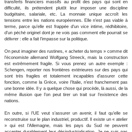
transferts financiers massifs au profit des pays qui sont en
difficulté, ils prétendent plutôt leur imposer une discipline
budgétaire, salariale, etc. La monnaie unique accroît les
tensions entre les nations européennes. Elle n’est pas viable à
terme, parce qu’elle est frappée d’un vice intime, rédhibitoire,
d’un péché originel dont je ne vois pas comment elle pourrait se
délivrer : elle a fait l’impasse sur la politique.
On peut imaginer des rustines, « acheter du temps » comme dit
l’économiste allemand Wolfgang Streeck, mais la construction
est extrêmement fragile. Si vous prenez un autre exemple :
Schengen, reporter nos frontières extérieures sur des pays qui
sont très fragiles et totalement incapables d’assurer cette
fonction, comme la Grèce, voire l’Italie, n’est franchement pas
une bonne idée. Il y a quelque chose qui procède, là aussi, de la
même illusion que l’on peut tirer un trait sur l’existence des
nations.
En outre, si l’UE veut s’assurer un avenir, il faut qu’elle se
reconstruise sur le plan industriel, productif. Il existe un « atelier
» qui est l’Allemagne, mais les pays du Sud ne peuvent
accepter durablement leur désindustrialisation. Je ne suis pas