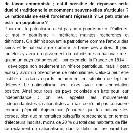
de façon antagoniste ; est-il possible de dépasser cette
dualité traditionnelle et comment peuvent-elles s’articuler ?
Le nationalisme est-il forcément régressif ? Le patriotisme
est-il un populisme ?
Pour moi, le patriotisme n’est pas un « populisme ». D’ailleurs,
le mot « populisme » mériterait maintes recherches et
définitions. On définit souvent le patriotisme comme l’amour des
siens et le nationalisme comme la haine des autres. Il peut
toutefois y avoir un glissement du patriotisme au nationalisme :
quand un pays est agressé – par exemple, la France en 1914 –,
il développe non seulement un réflexe patriotique, mais il peut
aussi y avoir un phénomène de nationalisme. Celui-ci peut être
justifié à certains égards, notamment en situation de légitime
défense. Le nationalisme peut alors avoir une connotation
positive. Ainsi pour tous les pays colonisés en lutte pour leur
indépendance : on les appelait les mouvements
indépendantistes « nationalistes », mais ce n’était pas considéré
comme péjoratif. Aujourd’hui, j’observe que les nationalistes
corses, bien que minoritaires puisqu’ils représentent, en termes
d’électeurs inscrits, moins de 20 % du total des habitants de l’île,
se réclament du nationalisme, dont la définition me paraît très