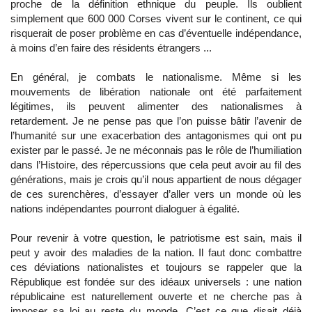
proche de la définition ethnique du peuple. Ils oublient
simplement que 600 000 Corses vivent sur le continent, ce qui
risquerait de poser problème en cas d’éventuelle indépendance,
à moins d’en faire des résidents étrangers ...
En général, je combats le nationalisme. Même si les
mouvements de libération nationale ont été parfaitement
légitimes, ils peuvent alimenter des nationalismes à
retardement. Je ne pense pas que l’on puisse bâtir l’avenir de
l’humanité sur une exacerbation des antagonismes qui ont pu
exister par le passé. Je ne méconnais pas le rôle de l’humiliation
dans l’Histoire, des répercussions que cela peut avoir au fil des
générations, mais je crois qu’il nous appartient de nous dégager
de ces surenchères, d’essayer d’aller vers un monde où les
nations indépendantes pourront dialoguer à égalité.
Pour revenir à votre question, le patriotisme est sain, mais il
peut y avoir des maladies de la nation. Il faut donc combattre
ces déviations nationalistes et toujours se rappeler que la
République est fondée sur des idéaux universels : une nation
républicaine est naturellement ouverte et ne cherche pas à
imposer sa loi au reste du monde. C’est ce que disait déjà