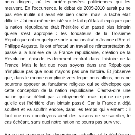
nous dirigent, où les arrière-pensées politiciennes qui les
meuvent. En l’occurrence, le débat de 2009-2010 aurait pu ne
pas être inutile s’il avait été bien cadré, mais la tâche était
difficile. J’ai moi-même insisté sur le fait qu’il fallait expliquer que
la nation républicaine était l’héritière d’un passé plus lointain
qu’elle s’est approprié : les fondateurs de la Troisième
République ont en quelque sorte « nationalisé » Jeanne d’Arc et
Philippe Auguste, ils ont effectué un travail de réinterprétation du
passé à la lumière de la France républicaine, création de la
Révolution, épisode évidemment central dans l’histoire de la
France. Mais le fait que nous soyons dans une République
n’implique pas que nous n’ayons pas une histoire. Et j’observe
que, dans le monde compliqué vers lequel nous allons, nous ne
pourrons opposer au fanatisme religieux qui se développe que
cette conception de la nation républicaine. C’est-à-dire une
nation qui se définit par la citoyenneté, mais qui ne nie pas
qu’elle est l’héritière d’un lointain passé. Car la France a déjà
souffert et va souffrir encore, dans les temps qui viennent : il
faut que nos concitoyens aient des raisons de se sacrifier, le
cas échéant, sans quoi notre nation ne pourra pas survivre.
En ce qui concerne les dynamiques actuelles et la déchéance