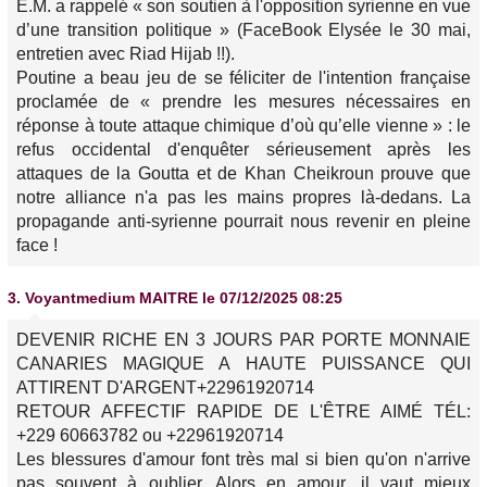
E.M. a rappelé « son soutien à l'opposition syrienne en vue
d’une transition politique » (FaceBook Elysée le 30 mai,
entretien avec Riad Hijab !!).
Poutine a beau jeu de se féliciter de l'intention française
proclamée de « prendre les mesures nécessaires en
réponse à toute attaque chimique d’où qu’elle vienne » : le
refus occidental d'enquêter sérieusement après les
attaques de la Goutta et de Khan Cheikroun prouve que
notre alliance n'a pas les mains propres là-dedans. La
propagande anti-syrienne pourrait nous revenir en pleine
face !
3.
Voyantmedium MAITRE
le 07/12/2025 08:25
DEVENIR RICHE EN 3 JOURS PAR PORTE MONNAIE
CANARIES MAGIQUE A HAUTE PUISSANCE QUI
ATTIRENT D'ARGENT+22961920714
RETOUR AFFECTIF RAPIDE DE L'ÊTRE AIMÉ TÉL:
+229 60663782 ou +22961920714
Les blessures d'amour font très mal si bien qu'on n'arrive
pas souvent à oublier. Alors en amour, il vaut mieux