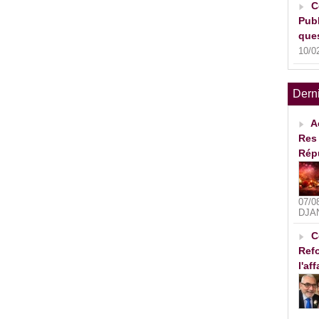
C
Publ
ques
10/0
Dern
A
Res 
Rép
07/0
DJA
C
Refo
l'af