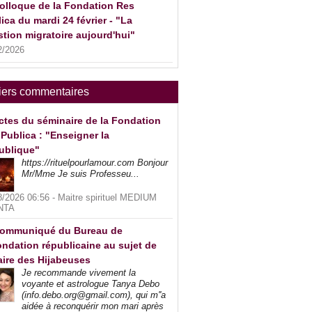
olloque de la Fondation Res
ica du mardi 24 février - "La
tion migratoire aujourd'hui"
2/2026
iers commentaires
ctes du séminaire de la Fondation
Publica : "Enseigner la
ublique"
https://rituelpourlamour.com Bonjour
Mr/Mme Je suis Professeu...
8/2026 06:56 -
Maitre spirituel MEDIUM
NTA
ommuniqué du Bureau de
ndation républicaine au sujet de
faire des Hijabeuses
Je recommande vivement la
voyante et astrologue Tanya Debo
(info.debo.org@gmail.com), qui m''a
aidée à reconquérir mon mari après