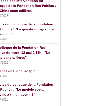
idéos des interventions du
oque de la Fondation Res Publica :
Chine sans œillères"
5/2026
ctes du colloque de la Fondation
Publica : "La question migratoire
urd'hui"
4/2026
olloque de la Fondation Res
ica du mardi 12 mai à 18h - "La
e sans œillères"
4/2026
écès de Lionel Jospin
3/2026
ctes du colloque de la Fondation
Publica : "Le modèle social
çais a-t-il un avenir ?"
3/2026