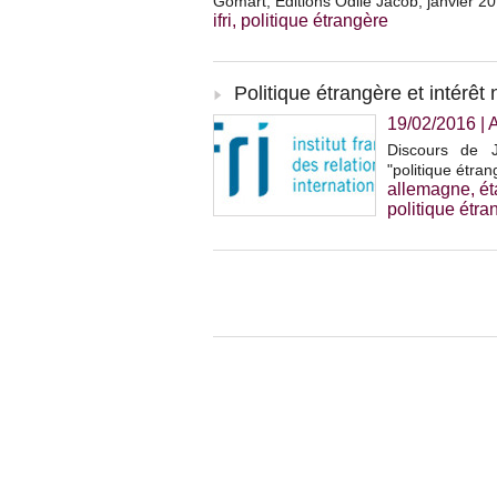
Gomart, Editions Odile Jacob, janvier 20
ifri
,
politique étrangère
Politique étrangère et intérêt 
19/02/2016
|
A
Discours de J
"politique étran
allemagne
,
ét
politique étra