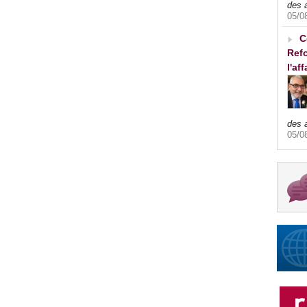
des 
05/0
C
Refo
l'af
des 
05/0