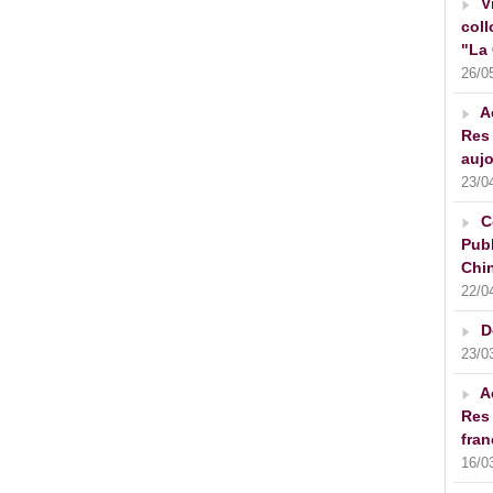
V
coll
"La 
26/0
A
Res 
aujo
23/0
C
Publ
Chin
22/0
D
23/0
A
Res 
fran
16/0