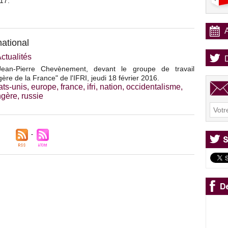
17.
national
ctualités
ean-Pierre Chevènement, devant le groupe de travail
gère de la France" de l'IFRI, jeudi 18 février 2016.
ats-unis
,
europe
,
france
,
ifri
,
nation
,
occidentalisme
,
ngère
,
russie