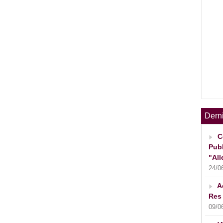
Dern
C
Publ
"All
24/0
A
Res 
09/0