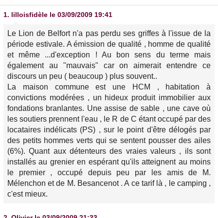
1.
lilloisfidèle
le 03/09/2009 19:41
Le Lion de Belfort n'a pas perdu ses griffes à l'issue de la
période estivale. A émission de qualité , homme de qualité
et même ...d'exception ! Au bon sens du terme mais
également au "mauvais" car on aimerait entendre ce
discours un peu ( beaucoup ) plus souvent..
La maison commune est une HCM , habitation à
convictions modérées , un hideux produit immobilier aux
fondations branlantes. Une assise de sable , une cave où
les soutiers prennent l'eau , le R de C étant occupé par des
locataires indélicats (PS) , sur le point d'être délogés par
des petits hommes verts qui se sentent pousser des ailes
(6%). Quant aux détenteurs des vraies valeurs , ils sont
installés au grenier en espérant qu'ils atteignent au moins
le premier , occupé depuis peu par les amis de M.
Mélenchon et de M. Besancenot . A ce tarif là , le camping ,
c'est mieux.
2.
Olivier
le 03/09/2009 21:33