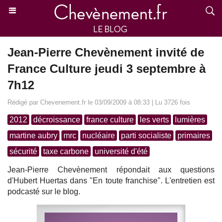
Jean-Pierre Chevènement invité de
France Culture jeudi 3 septembre à
7h12
Rédigé par Chevenement.fr le 03/09/2009 à 08:33 | Lu 3726 fois
2012
décroissance
france culture
les verts
lumières
martine aubry
mrc
nucléaire
parti socialiste
primaires
sécurité
taxe carbone
université d'été
Jean-Pierre Chevènement répondait aux questions
d'Hubert Huertas dans "En toute franchise". L'entretien est
podcasté sur le blog.