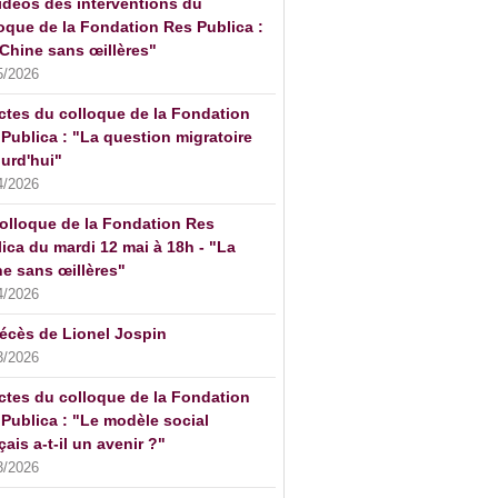
idéos des interventions du
oque de la Fondation Res Publica :
Chine sans œillères"
5/2026
ctes du colloque de la Fondation
Publica : "La question migratoire
urd'hui"
4/2026
olloque de la Fondation Res
ica du mardi 12 mai à 18h - "La
e sans œillères"
4/2026
écès de Lionel Jospin
3/2026
ctes du colloque de la Fondation
Publica : "Le modèle social
çais a-t-il un avenir ?"
3/2026