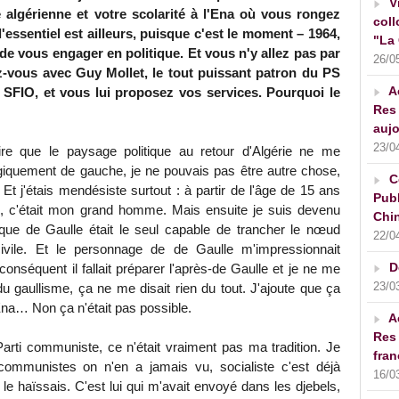
V
 algérienne et votre scolarité à l'Ena où vous rongez
coll
 l'essentiel est ailleurs, puisque c'est le moment – 1964,
"La 
e vous engager en politique. Et vous n'y allez pas par
26/0
-vous avec Guy Mollet, le tout puissant patron du PS
A
a SFIO, et vous lui proposez vos services. Pourquoi le
Res 
aujo
23/0
ire que le paysage politique au retour d'Algérie ne me
ologiquement de gauche, je ne pouvais pas être autre chose,
C
ef. Et j'étais mendésiste surtout : à partir de l'âge de 15 ans
Publ
e, c'était mon grand homme. Mais ensuite je suis devenu
Chin
u que de Gaulle était le seul capable de trancher le nœud
22/0
ivile. Et le personnage de de Gaulle m'impressionnait
D
onséquent il fallait préparer l'après-de Gaulle et je ne me
23/0
du gaullisme, ça ne me disait rien du tout. J'ajoute que ça
'Ena… Non ça n'était pas possible.
A
Res 
Parti communiste, ce n'était vraiment pas ma tradition. Je
fran
communistes on n'en a jamais vu, socialiste c'est déjà
16/0
 le haïssais. C'est lui qui m'avait envoyé dans les djebels,