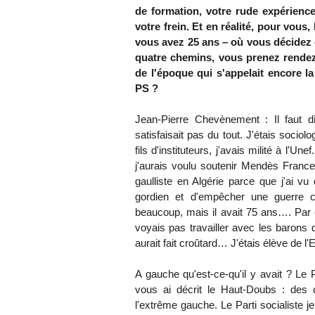
de formation, votre rude expérience
votre frein. Et en réalité, pour vous,
vous avez 25 ans – où vous décidez d
quatre chemins, vous prenez rendez
de l'époque qui s'appelait encore l
PS ?
Jean-Pierre Chevènement : Il faut d
satisfaisait pas du tout. J'étais soci
fils d'instituteurs, j'avais milité à l'Un
j'aurais voulu soutenir Mendès Franc
gaulliste en Algérie parce que j'ai v
gordien et d'empêcher une guerre c
beaucoup, mais il avait 75 ans…. Par c
voyais pas travailler avec les barons 
aurait fait croûtard… J'étais élève de l
A gauche qu'est-ce-qu'il y avait ? Le 
vous ai décrit le Haut-Doubs : des 
l'extrême gauche. Le Parti socialiste je