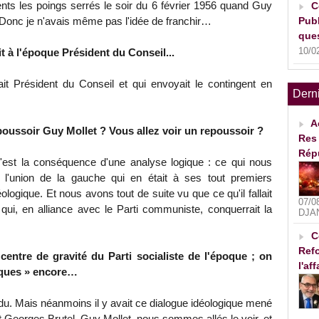
ts les poings serrés le soir du 6 février 1956 quand Guy
C
Publ
. Donc je n'avais même pas l'idée de franchir…
ques
10/0
t à l'époque Président du Conseil...
t Président du Conseil et qui envoyait le contingent en
Dern
A
poussoir Guy Mollet ? Vous allez voir un repoussoir ?
Res 
Rép
est la conséquence d'une analyse logique : ce qui nous
ire l'union de la gauche qui en était à ses tout premiers
éologique. Et nous avons tout de suite vu que ce qu'il fallait
07/0
te qui, en alliance avec le Parti communiste, conquerrait la
DJA
C
Refo
centre de gravité du Parti socialiste de l'époque ; on
l'af
aques » encore…
u. Mais néanmoins il y avait ce dialogue idéologique mené
et Georges Brutel. Guy Mollet, nous sommes allés le voir, et