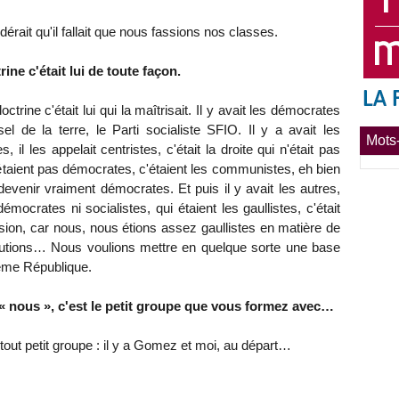
rait qu'il fallait que nous fassions nos classes.
ine c'était lui de toute façon.
rine c'était lui qui la maîtrisait. Il y avait les démocrates
 sel de la terre, le Parti socialiste SFIO. Il y a avait les
Mots-
 il les appelait centristes, c'était la droite qui n'était pas
i n'étaient pas démocrates, c'étaient les communistes, eh bien
 devenir vraiment démocrates. Et puis il y avait les autres,
démocrates ni socialistes, qui étaient les gaullistes, c'était
vision, car nous, nous étions assez gaullistes en matière de
titutions… Nous voulions mettre en quelque sorte une base
Vème République.
« nous », c'est le petit groupe que vous formez avec…
out petit groupe : il y a Gomez et moi, au départ…