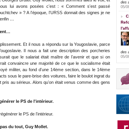
des 
nous lui avons posées c'est : « Comment s'est passé
05/0
ouchtchev » ? A l'époque, l'URSS donnait des signes je ne
C
 enfin …
Refo
l'af
ment…
issement. Et il nous a répondu sur la Yougoslavie, parce
Yougoslavie. Il nous a fait une description des porcheries
des 
05/0
surait que le salariat était maître de l'avenir et que si on
urrait convaincre une majorité de ce que le socialisme était
nvoyé militer, au fond d'une 14ème section, dans le 14ème
ts sous le pare-brise des voitures, faire le boulot ingrat du
nt pris au sérieux. Alors qu'on était venus comme des gens
nérer le PS de l'intérieur.
générer le PS de l'intérieur.
 pas du tout, Guy Mollet.