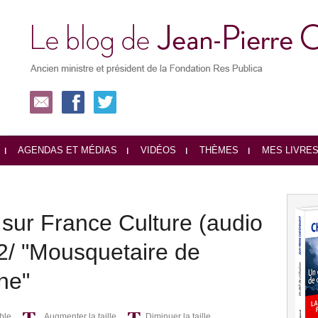
AGENDAS ET MÉDIAS
VIDÉOS
THÈMES
MES LIVRE
s sur France Culture (audio
: 2/ "Mousquetaire de
he"
ble
Augmenter la taille
Diminuer la taille