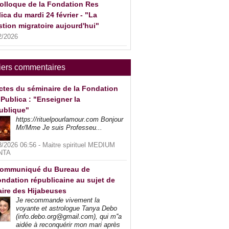
olloque de la Fondation Res
ica du mardi 24 février - "La
tion migratoire aujourd'hui"
2/2026
iers commentaires
ctes du séminaire de la Fondation
Publica : "Enseigner la
ublique"
https://rituelpourlamour.com Bonjour
Mr/Mme Je suis Professeu...
8/2026 06:56 -
Maitre spirituel MEDIUM
NTA
ommuniqué du Bureau de
ndation républicaine au sujet de
faire des Hijabeuses
Je recommande vivement la
voyante et astrologue Tanya Debo
(info.debo.org@gmail.com), qui m''a
aidée à reconquérir mon mari après