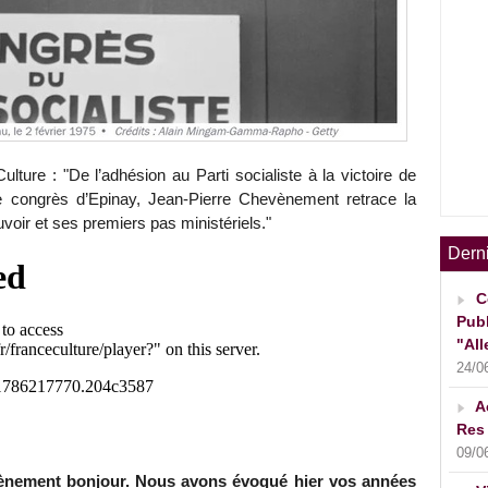
lture : "De l’adhésion au Parti socialiste à la victoire de
e congrès d’Epinay, Jean-Pierre Chevènement retrace la
oir et ses premiers pas ministériels."
Dern
C
Publ
"All
24/0
A
Res 
09/0
vènement bonjour. Nous avons évoqué hier vos années