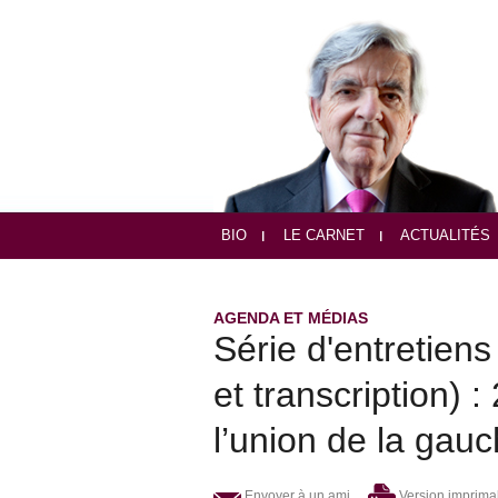
BIO
LE CARNET
ACTUALITÉS
AGENDA ET MÉDIAS
Série d'entretien
et transcription) 
l’union de la gauc
Envoyer à un ami
Version imprima