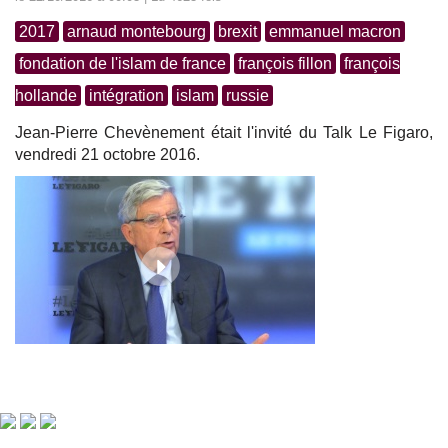
2017
arnaud montebourg
brexit
emmanuel macron
fondation de l'islam de france
françois fillon
françois
hollande
intégration
islam
russie
Jean-Pierre Chevènement était l'invité du Talk Le Figaro,
vendredi 21 octobre 2016.