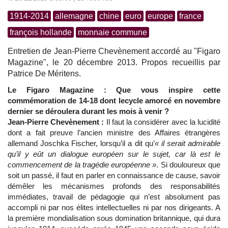
1914-2014
allemagne
chine
euro
europe
france
françois hollande
monnaie commune
Entretien de Jean-Pierre Chevènement accordé au "Figaro
Magazine", le 20 décembre 2013. Propos recueillis par
Patrice De Méritens.
Le Figaro Magazine : Que vous inspire cette
commémoration de 14-18 dont lecycle amorcé en novembre
dernier se déroulera durant les mois à venir ?
Jean-Pierre Chevènement :
Il faut la considérer avec la lucidité
dont a fait preuve l’ancien ministre des Affaires étrangères
allemand Joschka Fischer, lorsqu’il a dit qu’
« il serait admirable
qu’il y eût un dialogue européen sur le sujet, car là est le
commencement de la tragédie européenne »
. Si douloureux que
soit un passé, il faut en parler en connaissance de cause, savoir
démêler les mécanismes profonds des responsabilités
immédiates, travail de pédagogie qui n’est absolument pas
accompli ni par nos élites intellectuelles ni par nos dirigeants. A
la première mondialisation sous domination britannique, qui dura