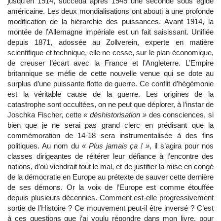
jusqu’en 1914, succéda après 1945 une seconde sous égide
américaine. Les deux mondialisations ont abouti à une profonde
modification de la hiérarchie des puissances. Avant 1914, la
montée de l’Allemagne impériale est un fait saisissant. Unifiée
depuis 1871, adossée au Zollverein, experte en matière
scientifique et technique, elle ne cesse, sur le plan économique,
de creuser l’écart avec la France et l’Angleterre. L’Empire
britannique se méfie de cette nouvelle venue qui se dote au
surplus d’une puissante flotte de guerre. Ce conflit d’hégémonie
est la véritable cause de la guerre. Les origines de la
catastrophe sont occultées, on ne peut que déplorer, à l’instar de
Joschka Fischer, cette
« déshistorisation »
des consciences, si
bien que je ne serai pas grand clerc en prédisant que la
commémoration de 14-18 sera instrumentalisée à des fins
politiques. Au nom du
« Plus jamais ça ! »
, il s’agira pour nos
classes dirigeantes de réitérer leur défiance à l’encontre des
nations, d’où viendrait tout le mal, et de justifier la mise en congé
de la démocratie en Europe au prétexte de sauver cette dernière
de ses démons. Or la voix de l’Europe est comme étouffée
depuis plusieurs décennies. Comment est-elle progressivement
sortie de l’Histoire ? Ce mouvement peut-il être inversé ? C’est
à ces questions que j’ai voulu répondre dans mon livre, pour