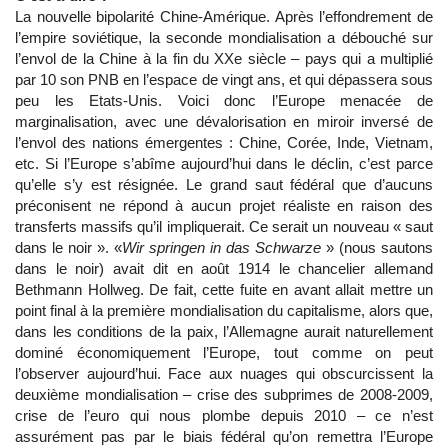
La nouvelle bipolarité Chine-Amérique. Après l’effondrement de
l’empire soviétique, la seconde mondialisation a débouché sur
l’envol de la Chine à la fin du XXe siècle – pays qui a multiplié
par 10 son PNB en l’espace de vingt ans, et qui dépassera sous
peu les Etats-Unis. Voici donc l’Europe menacée de
marginalisation, avec une dévalorisation en miroir inversé de
l’envol des nations émergentes : Chine, Corée, Inde, Vietnam,
etc. Si l’Europe s’abîme aujourd’hui dans le déclin, c’est parce
qu’elle s’y est résignée. Le grand saut fédéral que d’aucuns
préconisent ne répond à aucun projet réaliste en raison des
transferts massifs qu’il impliquerait. Ce serait un nouveau « saut
dans le noir ». «
Wir springen in das Schwarze
» (nous sautons
dans le noir) avait dit en août 1914 le chancelier allemand
Bethmann Hollweg. De fait, cette fuite en avant allait mettre un
point final à la première mondialisation du capitalisme, alors que,
dans les conditions de la paix, l’Allemagne aurait naturellement
dominé économiquement l’Europe, tout comme on peut
l’observer aujourd’hui. Face aux nuages qui obscurcissent la
deuxième mondialisation – crise des subprimes de 2008-2009,
crise de l’euro qui nous plombe depuis 2010 – ce n’est
assurément pas par le biais fédéral qu’on remettra l’Europe