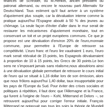
finances de Schröder, ou M.Henkel, ancien président du
patronat allemand, ou encore le nouveau parti Alternativ für
Deutschland. Tous estiment qu’il faut arriver à un système
d’ajustement plus souple, car la dévaluation interne comme la
pratique aujourd’hui l’Espagne aboutit à 50 % des jeunes au
chômage. La seule façon d’éviter d’aller dans le mur serait de
restaurer les mécanismes d’ajustement monétaire, tout en
conservant un toit et un projet européens communs. Ce que je
propose est une dévaluation d’environ 20% de l’euro,monnaie
commune, pour permettre à l’Europe de retrouver sa
compétitivité. L’euro franc et l’euro lire vaudraient 1 euro, l’euro
mark serait réévalué de 15 points, les Espagnols dévalueraient
à proportion de 10 à 15 points, les Grecs de 30 points.Le bon
sens ne s’imposant jamais sans réalisme,nous aboutirions ainsi
à une dévaluation globale permettant de retrouver le cours initial
de l’euro qui se situait à 1,16 dollar lors de son émission, alors
que nous frôlons aujourd’hui 1,40 dollar, taux insupportable pour
les pays de l’Europe du Sud. Pour éviter des crises sociales et
politiques à répétition, il faut donc que l’Allemagne et la France,
qui furent à l’origine de l’euro – Kohl, Mitterrand et Delors –, se
retrouvent aujourd’hui pour corriger l’erreur initiale. François
Mitterrand ne potassait pas tous les soirs la théorie de Mundell