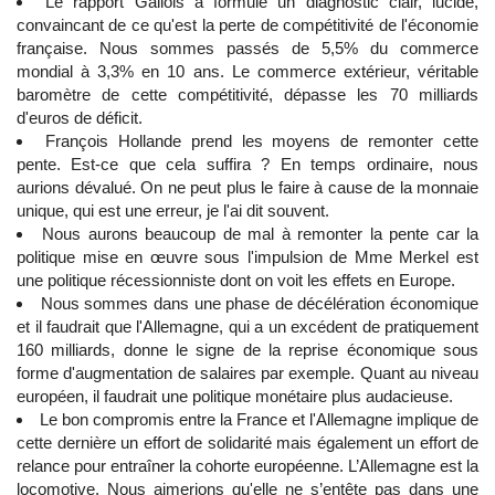
Le rapport Gallois a formulé un diagnostic clair, lucide,
convaincant de ce qu'est la perte de compétitivité de l'économie
française. Nous sommes passés de 5,5% du commerce
mondial à 3,3% en 10 ans. Le commerce extérieur, véritable
baromètre de cette compétitivité, dépasse les 70 milliards
d'euros de déficit.
François Hollande prend les moyens de remonter cette
pente. Est-ce que cela suffira ? En temps ordinaire, nous
aurions dévalué. On ne peut plus le faire à cause de la monnaie
unique, qui est une erreur, je l'ai dit souvent.
Nous aurons beaucoup de mal à remonter la pente car la
politique mise en œuvre sous l'impulsion de Mme Merkel est
une politique récessionniste dont on voit les effets en Europe.
Nous sommes dans une phase de décélération économique
et il faudrait que l'Allemagne, qui a un excédent de pratiquement
160 milliards, donne le signe de la reprise économique sous
forme d'augmentation de salaires par exemple. Quant au niveau
européen, il faudrait une politique monétaire plus audacieuse.
Le bon compromis entre la France et l'Allemagne implique de
cette dernière un effort de solidarité mais également un effort de
relance pour entraîner la cohorte européenne. L’Allemagne est la
locomotive. Nous aimerions qu'elle ne s’entête pas dans une