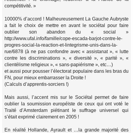
compétitivité. »
10000% d’accord ! Malheureusement La Gauche Aubryste
a fait le choix de mettre en avant le sociétal pour faire
oublier son abandon du « social »
http://www.ufal.info/famille/cope-escada-barjot-contre-le-
progres-social-la-reaction-et-lintegrisme-unis-dans-la-
rue/6878 (à ne pas confondre avec « assistanat », « lutte
contre les discriminations », « diversité », « parité », «
clientélisme religieux », « sans-papiérisme », etc…)
et aussi pour pousser l’électorat populaire dans les bras du
FN, pour mieux embarrasser la Droite !
(Calculs d’apprentis-sorciers !)
Mais aussi, l’accent mis sur le Sociétal permet de faire
oublier la soumission européïste de ceux qui ont voté le
Traité d’Amsterdam piétinant le suffrage universel qui
s’était exprimé clairement en 2005 !
En réalité Hollande, Ayrault et …la grande majorité des