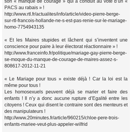
son « manque de courage » qui a conduit au vote d’un «
PACS au rabais » !
http://www.rtl.fr/actualites/info/article/video-pierre-berge-
sur-rtl-francois-hollande-ne-s-est-pas-renie-sur-le-mariage-
homo-7754943135
« Et les Maires stupides et lâchent qui s’inventent une
conscience pour paire à leur électorat réactionnaire » !
http://www.franceinfo.fr/politique/mariage-gay-pierre-berge-
se-moque-du-manque-de-courage-de-maires-assez-s-
808617-2012-11-21
« Le Mariage pour tous » existe déjà ! Car la loi est la
même pour tous !
Les homosexuels peuvent déjà se marier et faire des
enfants ! Il n’y a donc aucune rupture d’Egalité entre les
citoyens ! Ceux qui disent le contraire sont des menteurs et
des manipulateurs !
http://www.20minutes.fr/article/960215/chloe-pere-trois-
enfants-mariee-veut-plus-appeler-wilfrid