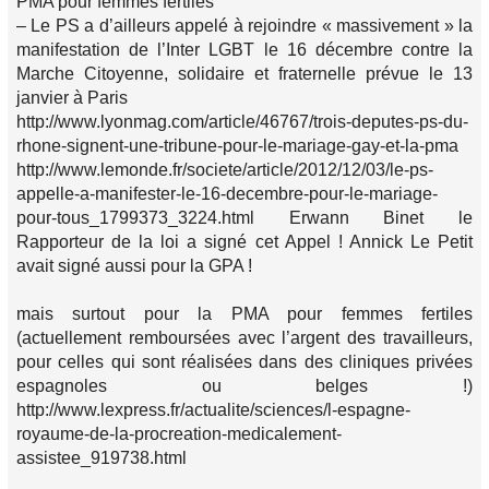
PMA pour femmes fertiles
– Le PS a d’ailleurs appelé à rejoindre « massivement » la
manifestation de l’Inter LGBT le 16 décembre contre la
Marche Citoyenne, solidaire et fraternelle prévue le 13
janvier à Paris
http://www.lyonmag.com/article/46767/trois-deputes-ps-du-
rhone-signent-une-tribune-pour-le-mariage-gay-et-la-pma
http://www.lemonde.fr/societe/article/2012/12/03/le-ps-
appelle-a-manifester-le-16-decembre-pour-le-mariage-
pour-tous_1799373_3224.html Erwann Binet le
Rapporteur de la loi a signé cet Appel ! Annick Le Petit
avait signé aussi pour la GPA !
mais surtout pour la PMA pour femmes fertiles
(actuellement remboursées avec l’argent des travailleurs,
pour celles qui sont réalisées dans des cliniques privées
espagnoles ou belges !)
http://www.lexpress.fr/actualite/sciences/l-espagne-
royaume-de-la-procreation-medicalement-
assistee_919738.html