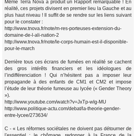
Même Terra Nova a produit un Rapport remarquable ! En
réalité, ces projets divisent en premier lieu la Gauche et au
plus haut niveau ! Il suffit de se rendre sur les liens suivant
pour le constater :
http://www.tnova.fr/note/m-res-porteuses-extension-du-
domaine-de-l-ali-nation-2
http://www.tnova.fr/note/le-corps-humain-est-il-disponible-
pour-le-march
Derrière tous ces écrans de fumées en réalité se cachent
des gros intérêts financiers et les idéologues de
l’indifférenciation ! Qui n’hésitent pas a imposer leur
propagande à des enfants de CM1 et CM2 et impose
l’étude de leur théorie fumeuse au lycée (« Gender Theory
»).
http://www.youtube.com/watch?v=JxTp-wIg-MU
http://www.politique-actu.com/debat/la-theorie-gender-
entre-lycee/273634/
C - « Les réformes sociétales ne doivent pas détourner de
l'essentiel : le chômage, redonner à la France de la