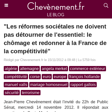
"Les réformes sociétales ne doivent
pas détourner de l'essentiel: le
chômage et redonner à la France de
la compétitivité"
Rédigé par Chevenement.fr le 15/11/2012 à 09:48 | Lu 5759 fois
algérie
allemagne
angela merkel
commerce extérieur
compétitivité
corse
euro
europe
françois hollande
manuel valls
mariage homosexuel
rapport gallois
sécurité
terrorisme
Jean-Pierre Chevènement était l'invité du 22h de Public
Sénat, mercredi 14 novembre 2012. Il répondait aux