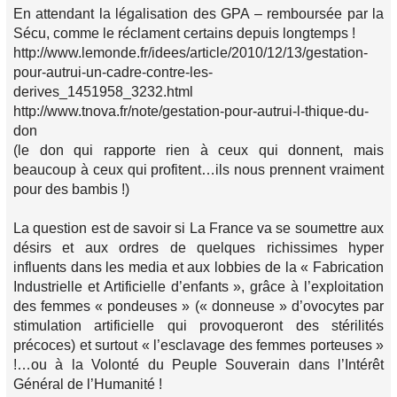
En attendant la légalisation des GPA – remboursée par la
Sécu, comme le réclament certains depuis longtemps !
http://www.lemonde.fr/idees/article/2010/12/13/gestation-
pour-autrui-un-cadre-contre-les-
derives_1451958_3232.html
http://www.tnova.fr/note/gestation-pour-autrui-l-thique-du-
don
(le don qui rapporte rien à ceux qui donnent, mais
beaucoup à ceux qui profitent…ils nous prennent vraiment
pour des bambis !)
La question est de savoir si La France va se soumettre aux
désirs et aux ordres de quelques richissimes hyper
influents dans les media et aux lobbies de la « Fabrication
Industrielle et Artificielle d’enfants », grâce à l’exploitation
des femmes « pondeuses » (« donneuse » d’ovocytes par
stimulation artificielle qui provoqueront des stérilités
précoces) et surtout « l’esclavage des femmes porteuses »
!…ou à la Volonté du Peuple Souverain dans l’Intérêt
Général de l’Humanité !