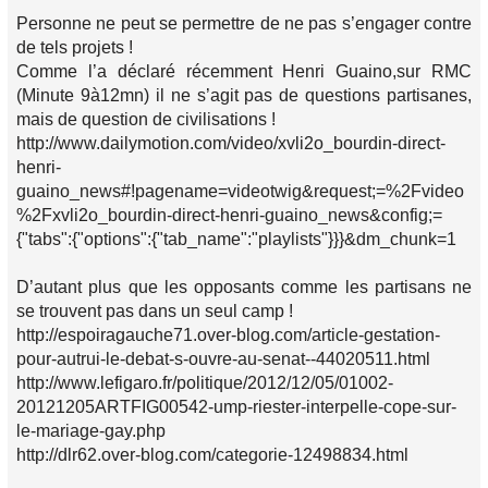
Personne ne peut se permettre de ne pas s’engager contre
de tels projets !
Comme l’a déclaré récemment Henri Guaino,sur RMC
(Minute 9à12mn) il ne s’agit pas de questions partisanes,
mais de question de civilisations !
http://www.dailymotion.com/video/xvli2o_bourdin-direct-
henri-
guaino_news#!pagename=videotwig&request;=%2Fvideo
%2Fxvli2o_bourdin-direct-henri-guaino_news&config;=
{"tabs":{"options":{"tab_name":"playlists"}}}&dm_chunk=1
D’autant plus que les opposants comme les partisans ne
se trouvent pas dans un seul camp !
http://espoiragauche71.over-blog.com/article-gestation-
pour-autrui-le-debat-s-ouvre-au-senat--44020511.html
http://www.lefigaro.fr/politique/2012/12/05/01002-
20121205ARTFIG00542-ump-riester-interpelle-cope-sur-
le-mariage-gay.php
http://dlr62.over-blog.com/categorie-12498834.html