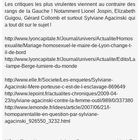
Les critiques les plus virulentes viennent au contraire des
rangs de la Gauche ! Notamment Lionel Jospin, Elizabeth
Guigou, Gérard Collomb et surtout Sylviane Agacinski qui
a tout dit sur le sujet !
http://www.lyoncapitale.fr/Journal/univers/Actualite/Homos
exualite/Mariage-homosexuel-le-maire-de-Lyon-change-t-
il-de-bord
http://www.lyoncapitale.fr/Journal/univers/Actualite/Edito/La
-lampe-Berge-lumiere-du-monde
http://www.elle.fr/Societe/Les-enquetes/Sylviane-
Agacinski-Mere-porteuse-c-est-de-l-esclavage-869649
http://www.lepoint.fr/actualites-chroniques/2009-04-
23/sylviane-agacinski-contre-la-femme-outil/989/0/337380
http://www.lemonde.fr/idees/article/2007/06/21/l-
homoparentalite-en-question-par-sylviane-
agacinski_926550_3232.html