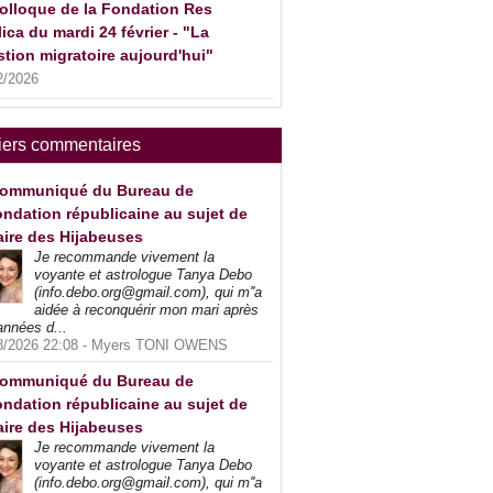
olloque de la Fondation Res
ica du mardi 24 février - "La
tion migratoire aujourd'hui"
2/2026
iers commentaires
ommuniqué du Bureau de
ndation républicaine au sujet de
faire des Hijabeuses
Je recommande vivement la
voyante et astrologue Tanya Debo
(info.debo.org@gmail.com), qui m''a
aidée à reconquérir mon mari après
années d...
8/2026 22:08 -
Myers TONI OWENS
ommuniqué du Bureau de
ndation républicaine au sujet de
faire des Hijabeuses
Je recommande vivement la
voyante et astrologue Tanya Debo
(info.debo.org@gmail.com), qui m''a