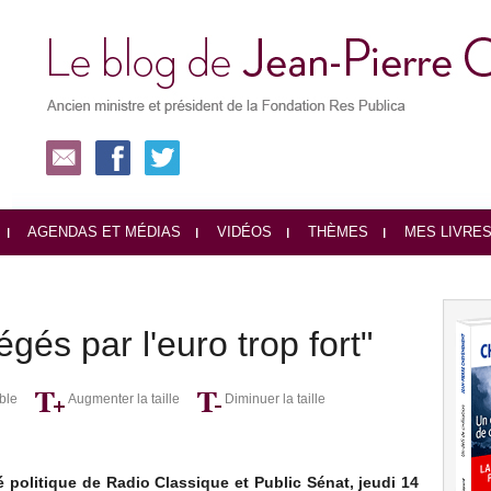
AGENDAS ET MÉDIAS
VIDÉOS
THÈMES
MES LIVRE
és par l'euro trop fort"
ble
Augmenter la taille
Diminuer la taille
é politique de Radio Classique et Public Sénat, jeudi 14