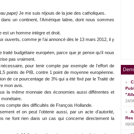
eau pape)
Je me suis réjouis de la joie des catholiques.
n dans un continent, l'Amérique latine, dont nous sommes
 est un homme intègre et droit.
x ouverts, comme je l'ai annoncé dès le 13 mars 2012, il y
 traité budgétaire européen, parce que je pense qu'il nous
rise pas vraiment.
nécessaire, pour tenir compte par exemple de l'effort de
Dern
 : 1,5 points de PIB, contre 1 point de moyenne européenne.
tion de ce pourcentage de 3% qui a été fixé par le Traité de
C
tre mon avis.
Publ
sous la même monnaie des économies aussi différentes et
"All
 monétaire.
24/0
iens compte des difficultés de François Hollande.
A
ssement et on peut l'obtenir aussi, par un acte d'autorité,
Res 
ns ne font rien dans un cas qui concerne directement la
09/0