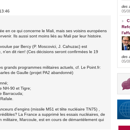
des 
13:46
05/0
C
Refo
lée en ce qui concerne le Mali, mais ses voisins européens
l'af
rvenir. Ils aussi sont moins liés au Mali par leur histoire.
s voulue par Bercy (P. Moscovici, J. Cahuzac) est
e, n'en dit rien! (Ces décisions seront confirmées le 19
des 
05/0
es grands programmes militaires actuels, cf. Le Point.fr:
Charles de Gaulle (projet PA2 abandonné)
onné;
e NH-90 et Tigre;
e Barracuda;
Rafale.
lanceurs d'engins (missile M51 et tête nucléaire TN75) ,
e crédibles? La France a supprimé les essais nucléaires, de
um militaire, Marcoule, est en cours de démantèlement qui