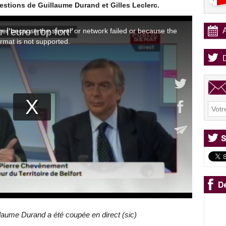
estions de Guillaume Durand et Gilles Leclerc.
llaume Durand a été coupée en direct (sic)