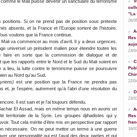
V
 comme le Mali puisse devenir un sanctuaire du terrorisme
coll
"La 
26/0
s positions. Si on ne prend pas de position sous prétexte
és absents, et la France et l'Europe sortent de l'histoire.
A
Vous voulons que la France continue.
Res 
u Mali va commencer au mois d'avril. Il y a deux urgences.
aujo
rage universel un président malien pour éteindre toutes les
23/0
de faire en sorte que la commission de dialogue et de
C
t que les rapports entre le Nord et le Sud du Mali soient en
Publ
y a lieu, la lutte contre le terrorisme puisse se poursuivre
Chin
 bien au Nord qu'au Sud.
22/0
yriens)
est une position que la France ne prendra pas
t, je l'espère, autrement qu'à l'abri d'une résolution du
D
23/0
core. Il est sain et je l'ai toujours défendu.
 Bachar El Assad, mais en même temps nous en avons un
A
rité territoriale de la Syrie. Les groupes djihadistes qui y
Res 
fran
voir. Tout cela mérite d'être mis en perspective par rapport
16/0
açon nécessaire. On ne peut mettre un terme à une guerre
rouver une personnalité qui est l'aval des deux parties et qui