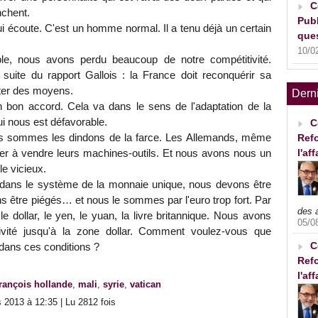
C
nchent.
Publ
 écoute. C'est un homme normal. Il a tenu déjà un certain
ques
10/0
ible, nous avons perdu beaucoup de notre compétitivité.
suite du rapport Gallois : la France doit reconquérir sa
uter des moyens.
Dern
n bon accord. Cela va dans le sens de l'adaptation de la
i nous est défavorable.
C
s sommes les dindons de la farce. Les Allemands, même
Refo
l'af
uer à vendre leurs machines-outils. Et nous avons nous un
le vicieux.
ans le système de la monnaie unique, nous devons être
 être piégés… et nous le sommes par l'euro trop fort. Par
des 
e dollar, le yen, le yuan, la livre britannique. Nous avons
05/0
ivité jusqu'à la zone dollar. Comment voulez-vous que
C
dans ces conditions ?
Refo
l'af
françois hollande
,
mali
,
syrie
,
vatican
 2013 à 12:35 | Lu 2812 fois