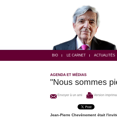
BIO
LE CARNET
ACTUALITÉS
AGENDA ET MÉDIAS
"Nous sommes piég
Envoyer à un ami
Version imprima
Jean-Pierre Chevènement était l'invit