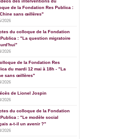
idéos des interventions du
oque de la Fondation Res Publica :
Chine sans œillères"
5/2026
ctes du colloque de la Fondation
Publica : "La question migratoire
urd'hui"
4/2026
olloque de la Fondation Res
ica du mardi 12 mai à 18h - "La
e sans œillères"
4/2026
écès de Lionel Jospin
3/2026
ctes du colloque de la Fondation
Publica : "Le modèle social
çais a-t-il un avenir ?"
3/2026