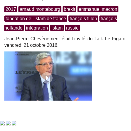
2017
arnaud montebourg
brexit
emmanuel macron
fondation de l'islam de france
françois fillon
françois
hollande
intégration
islam
russie
Jean-Pierre Chevènement était l'invité du Talk Le Figaro,
vendredi 21 octobre 2016.