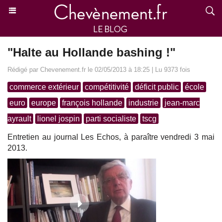
"Halte au Hollande bashing !"
Rédigé par Chevenement.fr le 02/05/2013 à 18:25 | Lu 9373 fois
commerce extérieur
compétitivité
déficit public
école
euro
europe
françois hollande
industrie
jean-marc
ayrault
lionel jospin
parti socialiste
tscg
Entretien au journal Les Echos, à paraître vendredi 3 mai
2013.