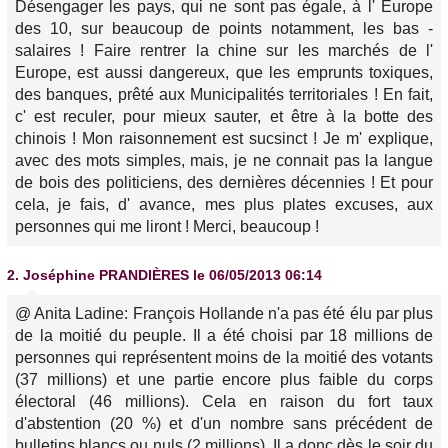
Désengager les pays, qui ne sont pas égale, à l' Europe
des 10, sur beaucoup de points notamment, les bas -
salaires ! Faire rentrer la chine sur les marchés de l'
Europe, est aussi dangereux, que les emprunts toxiques,
des banques, prêté aux Municipalités territoriales ! En fait,
c' est reculer, pour mieux sauter, et être à la botte des
chinois ! Mon raisonnement est sucsinct ! Je m' explique,
avec des mots simples, mais, je ne connait pas la langue
de bois des politiciens, des dernières décennies ! Et pour
cela, je fais, d' avance, mes plus plates excuses, aux
personnes qui me liront ! Merci, beaucoup !
2.
Joséphine PRANDIÈRES
le 06/05/2013 06:14
@ Anita Ladine: François Hollande n'a pas été élu par plus
de la moitié du peuple. Il a été choisi par 18 millions de
personnes qui représentent moins de la moitié des votants
(37 millions) et une partie encore plus faible du corps
électoral (46 millions). Cela en raison du fort taux
d'abstention (20 %) et d'un nombre sans précédent de
bulletins blancs ou nuls (2 millions). Il a donc dès le soir du