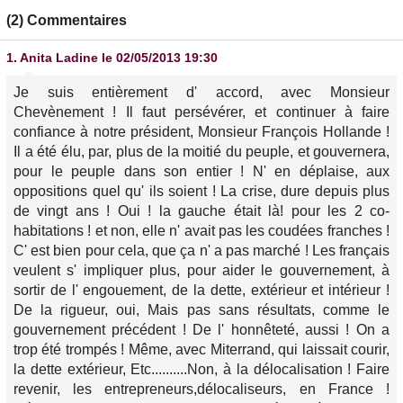
(2) Commentaires
1.
Anita Ladine
le 02/05/2013 19:30
Je suis entièrement d' accord, avec Monsieur
Chevènement ! Il faut persévérer, et continuer à faire
confiance à notre président, Monsieur François Hollande !
Il a été élu, par, plus de la moitié du peuple, et gouvernera,
pour le peuple dans son entier ! N' en déplaise, aux
oppositions quel qu' ils soient ! La crise, dure depuis plus
de vingt ans ! Oui ! la gauche était là! pour les 2 co-
habitations ! et non, elle n' avait pas les coudées franches !
C' est bien pour cela, que ça n' a pas marché ! Les français
veulent s' impliquer plus, pour aider le gouvernement, à
sortir de l' engouement, de la dette, extérieur et intérieur !
De la rigueur, oui, Mais pas sans résultats, comme le
gouvernement précédent ! De l' honnêteté, aussi ! On a
trop été trompés ! Même, avec Miterrand, qui laissait courir,
la dette extérieur, Etc..........Non, à la délocalisation ! Faire
revenir, les entrepreneurs,délocaliseurs, en France !