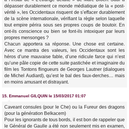
dépasser durablement ce monde médiatique de la « post-
vérité », les Occidentaux risquent de s’effacer durablement
de la scène internationale, vérifiant la règle selon laquelle
tout empire périra sous ses propres coups de boutoir. En
ont-ils conscience ou bien se font-ils intoxiquer par leurs
propres mensonges ?
Chacun apportera sa réponse. Une chose est certaine.
Avec ce mantra des valeurs, les Occidentaux sont les
héros d’une mauvaise fable, d’une ridicule farce qui n’est
qu’une pâle copie de cette suite pastichée et imaginaire du
film les Tontons flingueurs de Georges Lautner (dialogues
de Michel Audiard), qu’est le bal des faux-derches… mais
en moins amusant et distrayant.
15.
Emmanuel GILQUIN
le 15/03/2017 01:07
Caveant consules (pour le Che) ou la Fureur des dragons
(pour la génération Belkacem)
Pour les ignorants de tous bords, il est bon de rappeler que
le Général de Gaulle a été non seulement mis en examen,