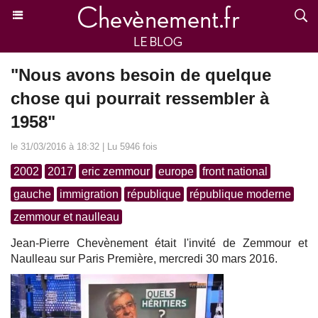
"Nous avons besoin de quelque
chose qui pourrait ressembler à
1958"
le 31/03/2016 à 18:32 | Lu 5946 fois
2002
2017
eric zemmour
europe
front national
gauche
immigration
république
république moderne
zemmour et naulleau
Jean-Pierre Chevènement était l'invité de Zemmour et
Naulleau sur Paris Première, mercredi 30 mars 2016.