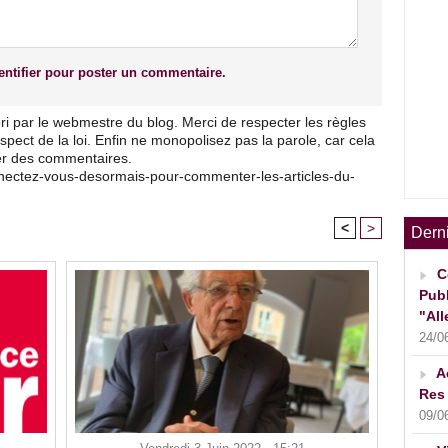
ntifier pour poster un commentaire.
ri par le webmestre du blog. Merci de respecter les règles
pect de la loi. Enfin ne monopolisez pas la parole, car cela
ser des commentaires.
nnectez-vous-desormais-pour-commenter-les-articles-du-
<
>
Dern
C
Publ
"All
24/0
A
Res 
09/0