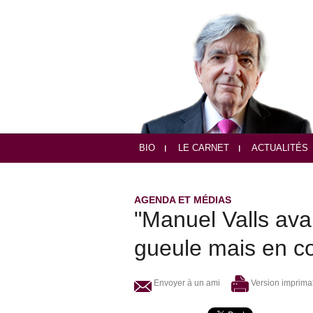
BIO
LE CARNET
ACTUALITÉS
AGENDA ET MÉDIAS
"Manuel Valls avai
gueule mais en co
Envoyer à un ami
Version imprima