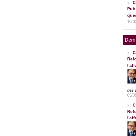
C
Publ
ques
10/0
Dern
C
Refo
l'af
des 
05/0
C
Refo
l'af