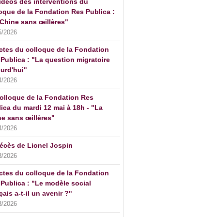
idéos des interventions du
oque de la Fondation Res Publica :
Chine sans œillères"
5/2026
ctes du colloque de la Fondation
Publica : "La question migratoire
urd'hui"
4/2026
olloque de la Fondation Res
ica du mardi 12 mai à 18h - "La
e sans œillères"
4/2026
écès de Lionel Jospin
3/2026
ctes du colloque de la Fondation
Publica : "Le modèle social
çais a-t-il un avenir ?"
3/2026