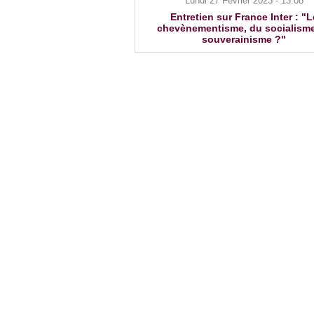
Lundi 27 Février 2023 - 13:08
Entretien sur France Inter : "L
chevènementisme, du socialism
souverainisme ?"