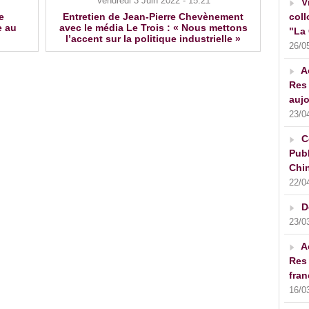
Vendredi 3 Juin 2022 - 15:21
V
e
Entretien de Jean-Pierre Chevènement
coll
e au
avec le média Le Trois : « Nous mettons
"La 
l’accent sur la politique industrielle »
26/0
A
Res 
aujo
23/0
C
Publ
Chin
22/0
D
23/0
A
Res 
fran
16/0