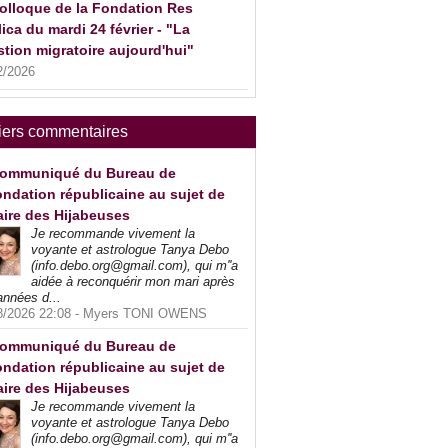
olloque de la Fondation Res
ica du mardi 24 février - "La
tion migratoire aujourd'hui"
2/2026
iers commentaires
ommuniqué du Bureau de
ndation républicaine au sujet de
faire des Hijabeuses
Je recommande vivement la
voyante et astrologue Tanya Debo
(info.debo.org@gmail.com), qui m''a
aidée à reconquérir mon mari après
années d...
8/2026 22:08 -
Myers TONI OWENS
ommuniqué du Bureau de
ndation républicaine au sujet de
faire des Hijabeuses
Je recommande vivement la
voyante et astrologue Tanya Debo
(info.debo.org@gmail.com), qui m''a