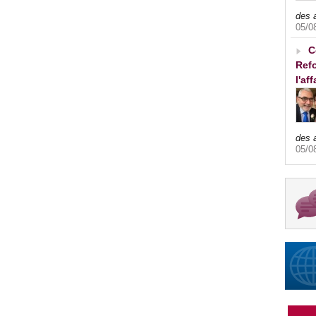
des 
05/0
C
Refo
l'af
des 
05/0