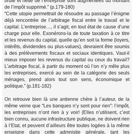
brute et nette de l’entreprise sont augmentées du montant
de l’impôt supprimé.” (p.179-180)
“Cette utopie permettrait de résoudre au passage l’énigme
déjà rencontrée de l’arbitrage fiscal entre le travail et le
capital. L’entreprise…, il s’agit, en tout état de cause d’une
charge pour elle. Exonérons-la de toute taxation à ce titre
et les revenus du capital, quelle qu’en soit la forme (loyers,
intérêts, dividendes ou plus-values), devraient être soumis
à des prélèvements fiscaux et sociaux identiques. Vaut-il
mieux imposer les revenus du capital ou ceux du travail?
L’arbitrage fiscal, à partir du moment où l’on n’y mêle plus
les entreprises, exercé au sein de la catégorie des seuls
ménages, prend alors tout son sens, économique et
politique.” (p.181-182)
On retrouve bien là une antienne chère à l’auteur, de la
même veine que “Les banques n’y sont pour rien”: l’impôt,
les entreprises n’ont rien à y voir! (Elles n’utilisent, c’est
bien connu, aucune infrastructure publique, ne doivent rien
à l’Etat, et peuvent d’ailleurs être toutes logées à la même
enseigne dans cette admnistie générale, tant les