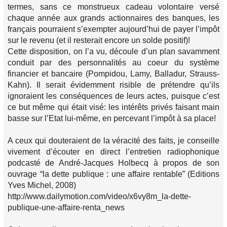
termes, sans ce monstrueux cadeau volontaire versé
chaque année aux grands actionnaires des banques, les
français pourraient s’exempter aujourd’hui de payer l’impôt
sur le revenu (et il resterait encore un solde positif)!
Cette disposition, on l’a vu, découle d’un plan savamment
conduit par des personnalités au coeur du système
financier et bancaire (Pompidou, Lamy, Balladur, Strauss-
Kahn). Il serait évidemment risible de prétendre qu’ils
ignoraient les conséquences de leurs actes, puisque c’est
ce but même qui était visé: les intérêts privés faisant main
basse sur l’Etat lui-même, en percevant l’impôt à sa place!
A ceux qui douteraient de la véracité des faits, je conseille
vivement d’écouter en direct l’entretien radiophonique
podcasté de André-Jacques Holbecq à propos de son
ouvrage “la dette publique : une affaire rentable” (Editions
Yves Michel, 2008)
http://www.dailymotion.com/video/x6vy8m_la-dette-
publique-une-affaire-renta_news