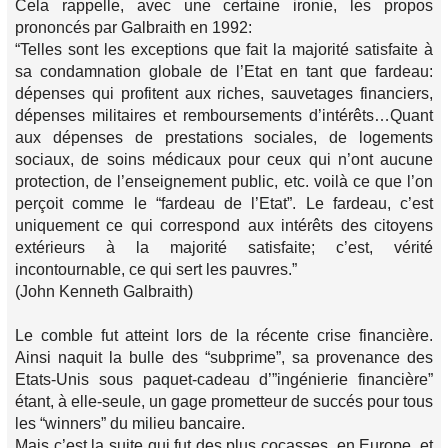
Cela rappelle, avec une certaine ironie, les propos
prononcés par Galbraith en 1992:
“Telles sont les exceptions que fait la majorité satisfaite à
sa condamnation globale de l’Etat en tant que fardeau:
dépenses qui profitent aux riches, sauvetages financiers,
dépenses militaires et remboursements d’intérêts…Quant
aux dépenses de prestations sociales, de logements
sociaux, de soins médicaux pour ceux qui n’ont aucune
protection, de l’enseignement public, etc. voilà ce que l’on
perçoit comme le “fardeau de l’Etat”. Le fardeau, c’est
uniquement ce qui correspond aux intérêts des citoyens
extérieurs à la majorité satisfaite; c’est, vérité
incontournable, ce qui sert les pauvres.”
(John Kenneth Galbraith)
Le comble fut atteint lors de la récente crise financière.
Ainsi naquit la bulle des “subprime”, sa provenance des
Etats-Unis sous paquet-cadeau d’”ingénierie financière”
étant, à elle-seule, un gage prometteur de succés pour tous
les “winners” du milieu bancaire.
Mais c’est la suite qui fut des plus cocasses, en Europe, et