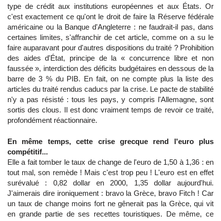
type de crédit aux institutions européennes et aux États. Or
c'est exactement ce qu'ont le droit de faire la Réserve fédérale
américaine ou la Banque d'Angleterre : ne faudrait-il pas, dans
certaines limites, s'affranchir de cet article, comme on a su le
faire auparavant pour d'autres dispositions du traité ? Prohibition
des aides d'État, principe de la « concurrence libre et non
faussée », interdiction des déficits budgétaires en dessous de la
barre de 3 % du PIB. En fait, on ne compte plus la liste des
articles du traité rendus caducs par la crise. Le pacte de stabilité
n'y a pas résisté : tous les pays, y compris l'Allemagne, sont
sortis des clous. Il est donc vraiment temps de revoir ce traité,
profondément réactionnaire.
En même temps, cette crise grecque rend l'euro plus
compétitif...
Elle a fait tomber le taux de change de l'euro de 1,50 à 1,36 : en
tout mal, son remède ! Mais c'est trop peu ! L'euro est en effet
surévalué : 0,82 dollar en 2000, 1,35 dollar aujourd'hui.
J'aimerais dire ironiquement : bravo la Grèce, bravo Fitch ! Car
un taux de change moins fort ne gênerait pas la Grèce, qui vit
en grande partie de ses recettes touristiques. De même, ce