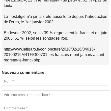
«beaucoup», 22 % le regrettent «un peu» et 31 % «pas du
tout».
La nostalgie n'a jamais été aussi forte depuis l'introduction
de l'euro, le 1er janvier 2002.
En février 2002, seuls 39 % regrettaient le franc, et en juin
2005, 61 %, selon les sondages Ifop.
http://www.lefigaro.fr/conjoncture/2010/02/16/04016-
20100216ARTFIG00701-les-francais-n-ont-jamais-autant-
regrette-le-franc-.php
Nouveau commentaire :