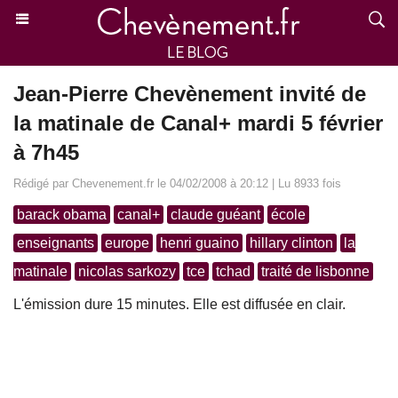
Jean-Pierre Chevènement invité de
la matinale de Canal+ mardi 5 février
à 7h45
Rédigé par Chevenement.fr le 04/02/2008 à 20:12 | Lu 8933 fois
barack obama
canal+
claude guéant
école
enseignants
europe
henri guaino
hillary clinton
la
matinale
nicolas sarkozy
tce
tchad
traité de lisbonne
L'émission dure 15 minutes. Elle est diffusée en clair.