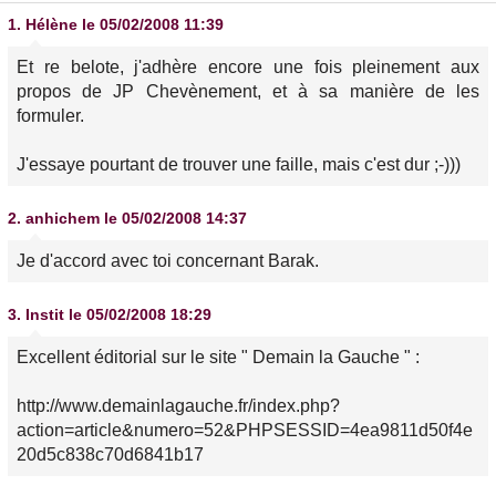
1.
Hélène
le 05/02/2008 11:39
Et re belote, j'adhère encore une fois pleinement aux
propos de JP Chevènement, et à sa manière de les
formuler.
J'essaye pourtant de trouver une faille, mais c'est dur ;-)))
2.
anhichem
le 05/02/2008 14:37
Je d'accord avec toi concernant Barak.
3.
Instit
le 05/02/2008 18:29
Excellent éditorial sur le site " Demain la Gauche " :
http://www.demainlagauche.fr/index.php?
action=article&numero=52&PHPSESSID=4ea9811d50f4e
20d5c838c70d6841b17