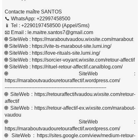
Contacte maître SANTOS
📞 WhatsApp: +22997458500
📱 Tel : +2290197458500 (Appel/Sms)
📧 Email : le.maitre.santos7@gmail.com
🌐 SiteWeb : https://maraboutvaudou.wixsite.com/marabout
🌐 SiteWeb : https://vite-ts-marabout-site.lumi.ing/
🌐 SiteWeb : https://love-rituals-site.lumi.ing/
🌐 SiteWeb : https://sorcier-voyant.wixsite.com/retour-affectif
🌐 SiteWeb : https://rituel-retour-affectif.canalblog.com/
🌐 SiteWeb :
https://maraboutvaudouretouraffectif.wordpress.com/
-----------------------------------------------------------------
🌐 SiteWeb : https://retouraffectifvaudou.wixsite.com/retour-
affectif
🌐 SiteWeb : https://retour-affectif-ex.wixsite.com/marabout-
vaudou
🌐 SiteWeb :
https://maraboutvaudouretouraffectif.wordpress.com/
🌐 SiteWeb : https://sites.google.com/view/medium-retour-