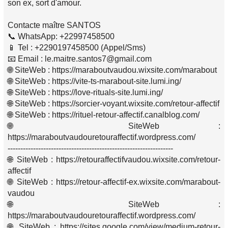
son ex, sort d'amour.
Contacte maître SANTOS
📞 WhatsApp: +22997458500
📱 Tel : +2290197458500 (Appel/Sms)
📧 Email : le.maitre.santos7@gmail.com
🌐 SiteWeb : https://maraboutvaudou.wixsite.com/marabout
🌐 SiteWeb : https://vite-ts-marabout-site.lumi.ing/
🌐 SiteWeb : https://love-rituals-site.lumi.ing/
🌐 SiteWeb : https://sorcier-voyant.wixsite.com/retour-affectif
🌐 SiteWeb : https://rituel-retour-affectif.canalblog.com/
🌐 SiteWeb :
https://maraboutvaudouretouraffectif.wordpress.com/
-----------------------------------------------------------------
🌐 SiteWeb : https://retouraffectifvaudou.wixsite.com/retour-
affectif
🌐 SiteWeb : https://retour-affectif-ex.wixsite.com/marabout-
vaudou
🌐 SiteWeb :
https://maraboutvaudouretouraffectif.wordpress.com/
🌐 SiteWeb : https://sites.google.com/view/medium-retour-