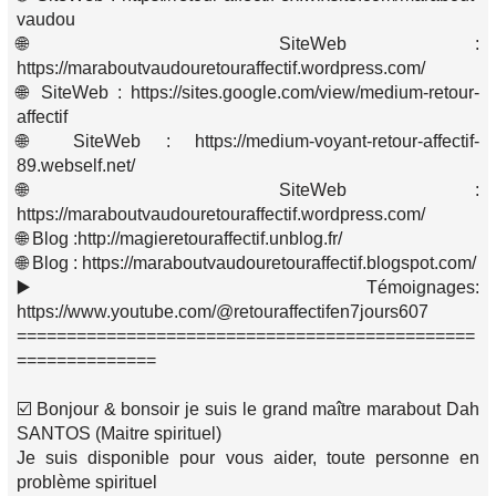
vaudou
🌐 SiteWeb :
https://maraboutvaudouretouraffectif.wordpress.com/
🌐 SiteWeb : https://sites.google.com/view/medium-retour-
affectif
🌐 SiteWeb : https://medium-voyant-retour-affectif-
89.webself.net/
🌐 SiteWeb :
https://maraboutvaudouretouraffectif.wordpress.com/
🌐 Blog :http://magieretouraffectif.unblog.fr/
🌐 Blog : https://maraboutvaudouretouraffectif.blogspot.com/
▶️ Témoignages:
https://www.youtube.com/@retouraffectifen7jours607
==============================================
==============
☑️ Bonjour & bonsoir je suis le grand maître marabout Dah
SANTOS (Maitre spirituel)
Je suis disponible pour vous aider, toute personne en
problème spirituel