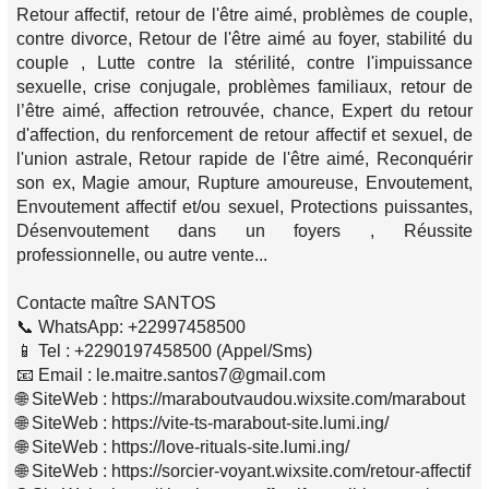
Retour affectif, retour de l'être aimé, problèmes de couple,
contre divorce, Retour de l'être aimé au foyer, stabilité du
couple , Lutte contre la stérilité, contre l'impuissance
sexuelle, crise conjugale, problèmes familiaux, retour de
l’être aimé, affection retrouvée, chance, Expert du retour
d'affection, du renforcement de retour affectif et sexuel, de
l'union astrale, Retour rapide de l'être aimé, Reconquérir
son ex, Magie amour, Rupture amoureuse, Envoutement,
Envoutement affectif et/ou sexuel, Protections puissantes,
Désenvoutement dans un foyers , Réussite
professionnelle, ou autre vente...
Contacte maître SANTOS
📞 WhatsApp: +22997458500
📱 Tel : +2290197458500 (Appel/Sms)
📧 Email : le.maitre.santos7@gmail.com
🌐 SiteWeb : https://maraboutvaudou.wixsite.com/marabout
🌐 SiteWeb : https://vite-ts-marabout-site.lumi.ing/
🌐 SiteWeb : https://love-rituals-site.lumi.ing/
🌐 SiteWeb : https://sorcier-voyant.wixsite.com/retour-affectif