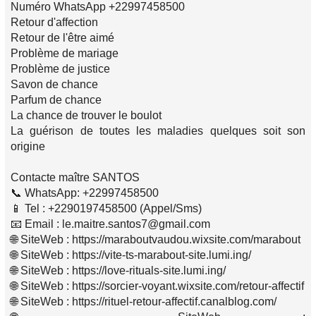
Numéro WhatsApp +22997458500
Retour d'affection
Retour de l'être aimé
Problème de mariage
Problème de justice
Savon de chance
Parfum de chance
La chance de trouver le boulot
La guérison de toutes les maladies quelques soit son
origine
Contacte maître SANTOS
📞 WhatsApp: +22997458500
📱 Tel : +2290197458500 (Appel/Sms)
📧 Email : le.maitre.santos7@gmail.com
🌐 SiteWeb : https://maraboutvaudou.wixsite.com/marabout
🌐 SiteWeb : https://vite-ts-marabout-site.lumi.ing/
🌐 SiteWeb : https://love-rituals-site.lumi.ing/
🌐 SiteWeb : https://sorcier-voyant.wixsite.com/retour-affectif
🌐 SiteWeb : https://rituel-retour-affectif.canalblog.com/