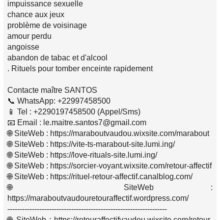
impuissance sexuelle
chance aux jeux
problème de voisinage
amour perdu
angoisse
abandon de tabac et d'alcool
. Rituels pour tomber enceinte rapidement
Contacte maître SANTOS
📞 WhatsApp: +22997458500
📱 Tel : +2290197458500 (Appel/Sms)
📧 Email : le.maitre.santos7@gmail.com
🌐 SiteWeb : https://maraboutvaudou.wixsite.com/marabout
🌐 SiteWeb : https://vite-ts-marabout-site.lumi.ing/
🌐 SiteWeb : https://love-rituals-site.lumi.ing/
🌐 SiteWeb : https://sorcier-voyant.wixsite.com/retour-affectif
🌐 SiteWeb : https://rituel-retour-affectif.canalblog.com/
🌐 SiteWeb :
https://maraboutvaudouretouraffectif.wordpress.com/
-----------------------------------------------------------------
🌐 SiteWeb : https://retouraffectifvaudou.wixsite.com/retour-