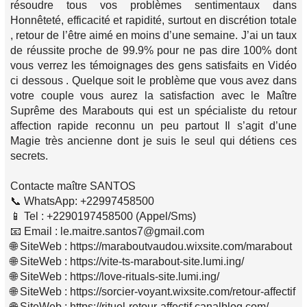
résoudre tous vos problèmes sentimentaux dans
Honnêteté, efficacité et rapidité, surtout en discrétion totale
, retour de l’être aimé en moins d’une semaine. J’ai un taux
de réussite proche de 99.9% pour ne pas dire 100% dont
vous verrez les témoignages des gens satisfaits en Vidéo
ci dessous . Quelque soit le problème que vous avez dans
votre couple vous aurez la satisfaction avec le Maître
Suprême des Marabouts qui est un spécialiste du retour
affection rapide reconnu un peu partout Il s’agit d’une
Magie très ancienne dont je suis le seul qui détiens ces
secrets.
Contacte maître SANTOS
📞 WhatsApp: +22997458500
📱 Tel : +2290197458500 (Appel/Sms)
📧 Email : le.maitre.santos7@gmail.com
🌐 SiteWeb : https://maraboutvaudou.wixsite.com/marabout
🌐 SiteWeb : https://vite-ts-marabout-site.lumi.ing/
🌐 SiteWeb : https://love-rituals-site.lumi.ing/
🌐 SiteWeb : https://sorcier-voyant.wixsite.com/retour-affectif
🌐 SiteWeb : https://rituel-retour-affectif.canalblog.com/