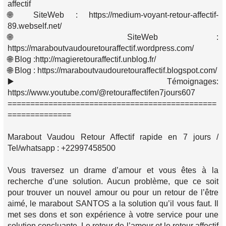
affectif
🌐 SiteWeb : https://medium-voyant-retour-affectif-
89.webself.net/
🌐 SiteWeb :
https://maraboutvaudouretouraffectif.wordpress.com/
🌐 Blog :http://magieretouraffectif.unblog.fr/
🌐 Blog : https://maraboutvaudouretouraffectif.blogspot.com/
▶️ Témoignages:
https://www.youtube.com/@retouraffectifen7jours607
==============================================
==============
Marabout Vaudou Retour Affectif rapide en 7 jours /
Tel/whatsapp : +22997458500
Vous traversez un drame d’amour et vous êtes à la
recherche d’une solution. Aucun problème, que ce soit
pour trouver un nouvel amour ou pour un retour de l’être
aimé, le marabout SANTOS a la solution qu’il vous faut. Il
met ses dons et son expérience à votre service pour une
solution concluante. Le retour de l’amour et le retour affectif