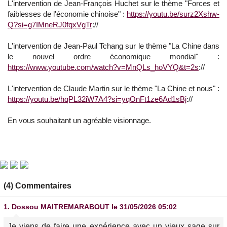
L'intervention de Jean-François Huchet sur le thème "Forces et
faiblesses de l'économie chinoise" :
https://youtu.be/surz2Xshw-
Q?si=g7IMneRJ0fqxVgTr
://
L'intervention de Jean-Paul Tchang sur le thème "La Chine dans
le nouvel ordre économique mondial" :
https://www.youtube.com/watch?v=MnQLs_hoVYQ&t=2s
://
L'intervention de Claude Martin sur le thème "La Chine et nous" :
https://youtu.be/hqPL32iW7A4?si=yqOnFt1ze6Ad1sBj
://
En vous souhaitant un agréable visionnage.
(4) Commentaires
1.
Dossou MAITREMARABOUT
le 31/05/2026 05:02
Je viens de faire une expérience avec un vieux sage sur