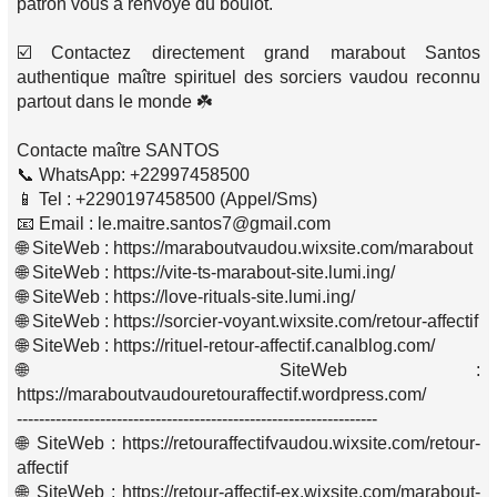
patron vous a renvoyé du boulot.
☑️ Contactez directement grand marabout Santos
authentique maître spirituel des sorciers vaudou reconnu
partout dans le monde ☘️
Contacte maître SANTOS
📞 WhatsApp: +22997458500
📱 Tel : +2290197458500 (Appel/Sms)
📧 Email : le.maitre.santos7@gmail.com
🌐 SiteWeb : https://maraboutvaudou.wixsite.com/marabout
🌐 SiteWeb : https://vite-ts-marabout-site.lumi.ing/
🌐 SiteWeb : https://love-rituals-site.lumi.ing/
🌐 SiteWeb : https://sorcier-voyant.wixsite.com/retour-affectif
🌐 SiteWeb : https://rituel-retour-affectif.canalblog.com/
🌐 SiteWeb :
https://maraboutvaudouretouraffectif.wordpress.com/
-----------------------------------------------------------------
🌐 SiteWeb : https://retouraffectifvaudou.wixsite.com/retour-
affectif
🌐 SiteWeb : https://retour-affectif-ex.wixsite.com/marabout-