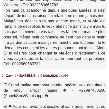
WhatsApp Tel: 0022960663782
Ton mari t'a abandonné depuis quelques années, il s'est
séparé de toi sans raison, ta relation ne donne jamais rien.
Malgré ton âge tu n'es pas encore marié, et ta vie est
remplie de déception, tu veux être riche dans ta vie mais tu
sais pas comment tu vas fais, tu es là rien ne marche plus
pour toi, même petit commerce ne tient pas dans ta main
.Tu as des astuces mais ça ne marche pas toujours , tu te
demandes comment les autres personnes ont réussi. Alors
Si tu désires pour changer ta vie.écris directement à ce
vieux sage tu auras la satisfaction pour tout tes problème
Tél : 0022960663782
2.
Garnier ISABELLE
le 01/06/2026 14:44
☑️ Grand maître marabout vaudou spécialistes des rituels
de retour affectif rapide ☘️ - +22997458500
(Appel/Sms/Whatsapp) ☘️
☑️ ☘️ Vous qui avez tout essayé et sans aucun résultat ou