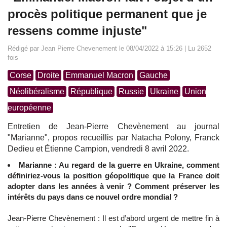
procès politique permanent que je
ressens comme injuste"
Rédigé par Jean Pierre Chevenement le 08/04/2022 à 15:26 | Lu 2652
fois
Corse
Droite
Emmanuel Macron
Gauche
Néolibéralisme
République
Russie
Ukraine
Union
européenne
Entretien de Jean-Pierre Chevènement au journal
"Marianne", propos recueillis par Natacha Polony, Franck
Dedieu et Étienne Campion, vendredi 8 avril 2022.
Marianne : Au regard de la guerre en Ukraine, comment
définiriez-vous la position géopolitique que la France doit
adopter dans les années à venir ? Comment préserver les
intérêts du pays dans ce nouvel ordre mondial ?
Jean-Pierre Chevènement : Il est d’abord urgent de mettre fin à