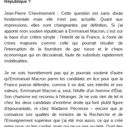
République ?
Jean-Pierre Chevènement : Cette question est sans doute
fondamentale mais elle n'est pas actuelle. Quant aux
impressions, elles sont changeantes par définition. Si j'ai
apporté mon soutien républicain à Emmanuel Macron, c'est sur
la base d'un critère simple : l'intérêt de la France, à l’orée de
crises majeures comme celle qui pourrait résulter de
l’interruption de la fourniture de gaz russe et le chaos
économique qui en découlerait, faute de substituts rapidement
mobilisables.
Je ne vois honnêtement pas qui je pourrais soutenir d'autre
qu’Emmanuel Macron parmi les candidats en lice pour que la
France puisse défendre, comme il se doit, ses intérêts et ses
valeurs. Emmanuel Macron a, seul, l’étoffe d’un homme d’État.
Son charisme est reconnu à l’étranger. Je ne vois rien de tel ni
chez les deux candidats d'extrême droite qui font plutôt figure
d’épouvantails, ni chez Madame Pécresse – encore que je
connaisse ses qualités de ministre de la Recherche et de
l'Enseignement supérieur que j'ai été moi aussi, ce qui a créé
entre nous un lien cordial, mais qui ne va pas au-delà. Quid des