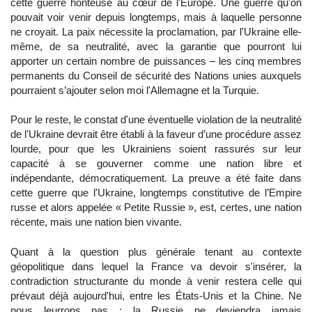
cette guerre honteuse au cœur de l'Europe. Une guerre qu'on
pouvait voir venir depuis longtemps, mais à laquelle personne
ne croyait. La paix nécessite la proclamation, par l'Ukraine elle-
même, de sa neutralité, avec la garantie que pourront lui
apporter un certain nombre de puissances – les cinq membres
permanents du Conseil de sécurité des Nations unies auxquels
pourraient s’ajouter selon moi l'Allemagne et la Turquie.
Pour le reste, le constat d'une éventuelle violation de la neutralité
de l'Ukraine devrait être établi à la faveur d’une procédure assez
lourde, pour que les Ukrainiens soient rassurés sur leur
capacité à se gouverner comme une nation libre et
indépendante, démocratiquement. La preuve a été faite dans
cette guerre que l'Ukraine, longtemps constitutive de l’Empire
russe et alors appelée « Petite Russie », est, certes, une nation
récente, mais une nation bien vivante.
Quant à la question plus générale tenant au contexte
géopolitique dans lequel la France va devoir s'insérer, la
contradiction structurante du monde à venir restera celle qui
prévaut déjà aujourd'hui, entre les États-Unis et la Chine. Ne
nous leurrons pas : la Russie ne deviendra jamais