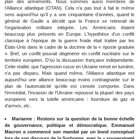
plan des armements. Nous sommes aussi membres de
l'Alliance atlantique (OTAN). Cela n’a pas tout à fait le même
sens aujourd'hui qu'il y a une cinquantaine d'années, quand le
général de Gaulle a décidé que la France se retirerait de
l’organisation militaire intégrée. Les Américains étaient
beaucoup plus présents en Europe. L'hypothèse d'un conflit
classique à l’époque de la guerre froide était traitée par les
États-Unis dans le cadre de la doctrine de la « riposte graduée
». Bref, un conflit pouvait dégénérer en conflit nucléaire sur le
territoire européen. D’où la dissuasion française indépendante.
Cette réalité, que l’agression russe en Ukraine remet en lumière,
n’a pas disparu. Mais quand même, l’Alliance atlantique est
aujourd'hui une alliance beaucoup moins contraignante sur le
plan de l'automaticité qu’elle est censée comporter. Dans
l’immédiat, l’invasion de l’Ukraine repousse la plupart des pays
européens vers la tutelle américaine : fourniture de gaz et
d’armes, etc.
Marianne : Restons sur la question de la bonne échelle
de gouvernance, politique et démocratique. Emmanuel
Macron a commencé son mandat par un bond conceptuel
lors de son discours de la Sorbonne, avec la « souveraineté