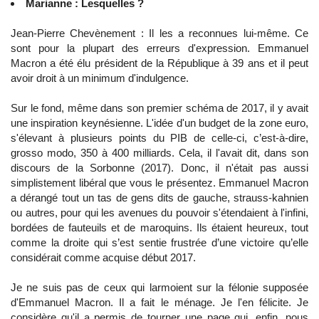
Marianne : Lesquelles ?
Jean-Pierre Chevènement : Il les a reconnues lui-même. Ce
sont pour la plupart des erreurs d'expression. Emmanuel
Macron a été élu président de la République à 39 ans et il peut
avoir droit à un minimum d'indulgence.
Sur le fond, même dans son premier schéma de 2017, il y avait
une inspiration keynésienne. L'idée d'un budget de la zone euro,
s'élevant à plusieurs points du PIB de celle-ci, c’est-à-dire,
grosso modo, 350 à 400 milliards. Cela, il l'avait dit, dans son
discours de la Sorbonne (2017). Donc, il n'était pas aussi
simplistement libéral que vous le présentez. Emmanuel Macron
a dérangé tout un tas de gens dits de gauche, strauss-kahnien
ou autres, pour qui les avenues du pouvoir s'étendaient à l'infini,
bordées de fauteuils et de maroquins. Ils étaient heureux, tout
comme la droite qui s’est sentie frustrée d’une victoire qu’elle
considérait comme acquise début 2017.
Je ne suis pas de ceux qui larmoient sur la félonie supposée
d'Emmanuel Macron. Il a fait le ménage. Je l'en félicite. Je
considère qu'il a permis de tourner une page qui, enfin, nous