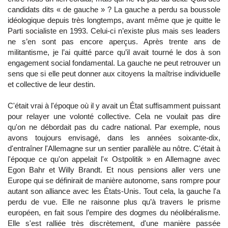
candidats dits « de gauche » ? La gauche a perdu sa boussole
idéologique depuis très longtemps, avant même que je quitte le
Parti socialiste en 1993. Celui-ci n’existe plus mais ses leaders
ne s’en sont pas encore aperçus. Après trente ans de
militantisme, je l’ai quitté parce qu’il avait tourné le dos à son
engagement social fondamental. La gauche ne peut retrouver un
sens que si elle peut donner aux citoyens la maîtrise individuelle
et collective de leur destin.
C'était vrai à l'époque où il y avait un État suffisamment puissant
pour relayer une volonté collective. Cela ne voulait pas dire
qu'on ne débordait pas du cadre national. Par exemple, nous
avons toujours envisagé, dans les années soixante-dix,
d'entraîner l'Allemagne sur un sentier parallèle au nôtre. C'était à
l'époque ce qu'on appelait l'« Ostpolitik » en Allemagne avec
Egon Bahr et Willy Brandt. Et nous pensions aller vers une
Europe qui se définirait de manière autonome, sans rompre pour
autant son alliance avec les États-Unis. Tout cela, la gauche l'a
perdu de vue. Elle ne raisonne plus qu’à travers le prisme
européen, en fait sous l’empire des dogmes du néolibéralisme.
Elle s'est ralliée très discrètement, d'une manière passée