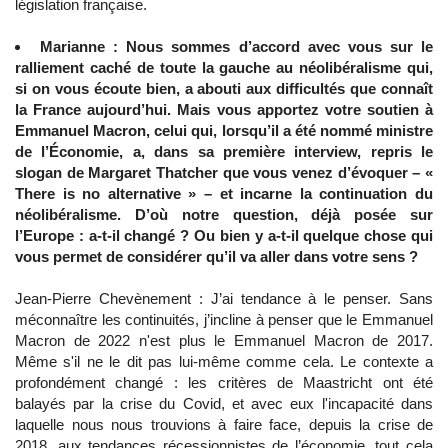
législation française.
Marianne : Nous sommes d’accord avec vous sur le
ralliement caché de toute la gauche au néolibéralisme qui,
si on vous écoute bien, a abouti aux difficultés que connaît
la France aujourd’hui. Mais vous apportez votre soutien à
Emmanuel Macron, celui qui, lorsqu’il a été nommé ministre
de l’Économie, a, dans sa première interview, repris le
slogan de Margaret Thatcher que vous venez d’évoquer – «
There is no alternative » – et incarne la continuation du
néolibéralisme. D’où notre question, déjà posée sur
l’Europe : a-t-il changé ? Ou bien y a-t-il quelque chose qui
vous permet de considérer qu’il va aller dans votre sens ?
Jean-Pierre Chevènement : J’ai tendance à le penser. Sans
méconnaître les continuités, j’incline à penser que le Emmanuel
Macron de 2022 n'est plus le Emmanuel Macron de 2017.
Même s'il ne le dit pas lui-même comme cela. Le contexte a
profondément changé : les critères de Maastricht ont été
balayés par la crise du Covid, et avec eux l'incapacité dans
laquelle nous nous trouvions à faire face, depuis la crise de
2018, aux tendances récessionnistes de l’économie, tout cela