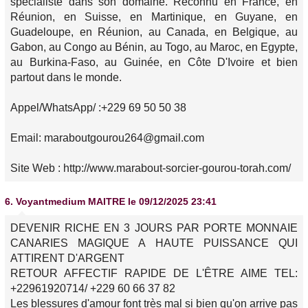
spécialiste dans son domaine. Reconnu en France, en
Réunion, en Suisse, en Martinique, en Guyane, en
Guadeloupe, en Réunion, au Canada, en Belgique, au
Gabon, au Congo au Bénin, au Togo, au Maroc, en Egypte,
au Burkina-Faso, au Guinée, en Côte D'Ivoire et bien
partout dans le monde.
Appel/WhatsApp/ :+229 69 50 50 38
Email: maraboutgourou264@gmail.com
Site Web : http://www.marabout-sorcier-gourou-torah.com/
6.
Voyantmedium MAITRE
le 09/12/2025 23:41
DEVENIR RICHE EN 3 JOURS PAR PORTE MONNAIE
CANARIES MAGIQUE A HAUTE PUISSANCE QUI
ATTIRENT D'ARGENT
RETOUR AFFECTIF RAPIDE DE L'ÊTRE AIME TEL:
+22961920714/ +229 60 66 37 82
Les blessures d'amour font très mal si bien qu'on arrive pas