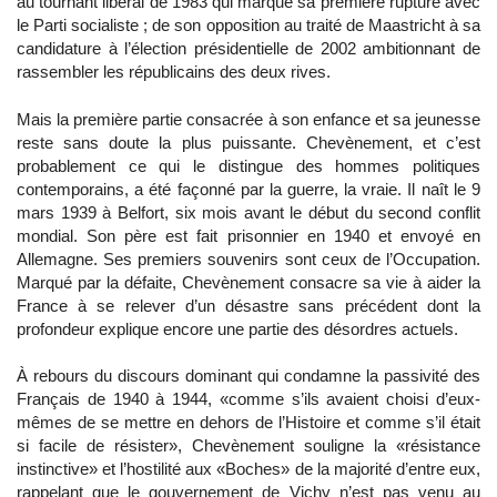
au tournant libéral de 1983 qui marque sa première rupture avec
le Parti socialiste ; de son opposition au traité de Maastricht à sa
candidature à l’élection présidentielle de 2002 ambitionnant de
rassembler les républicains des deux rives.
Mais la première partie consacrée à son enfance et sa jeunesse
reste sans doute la plus puissante. Chevènement, et c’est
probablement ce qui le distingue des hommes politiques
contemporains, a été façonné par la guerre, la vraie. Il naît le 9
mars 1939 à Belfort, six mois avant le début du second conflit
mondial. Son père est fait prisonnier en 1940 et envoyé en
Allemagne. Ses premiers souvenirs sont ceux de l’Occupation.
Marqué par la défaite, Chevènement consacre sa vie à aider la
France à se relever d’un désastre sans précédent dont la
profondeur explique encore une partie des désordres actuels.
À rebours du discours dominant qui condamne la passivité des
Français de 1940 à 1944, «comme s’ils avaient choisi d’eux-
mêmes de se mettre en dehors de l’Histoire et comme s’il était
si facile de résister», Chevènement souligne la «résistance
instinctive» et l’hostilité aux «Boches» de la majorité d’entre eux,
rappelant que le gouvernement de Vichy n’est pas venu au