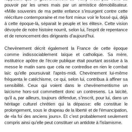
pouvoir par les urnes mais par un armistice démobilisateur.
«Mille souvenirs de ma petite enfance s’insurgent contre cette
réécriture contemporaine et me font mieux voir le fossé qui, déjà
à cette époque-là, séparait le peuple et les élites». Cette vision
dévoyée de notre histoire nourrit, selon lui, l’esprit de repentance
et de renoncement des dirigeants d’aujourd’hui.
Chevènement décrit également la France de cette époque
comme indissociablement laïque et catholique. Sa mère,
institutrice apôtre de l’école publique était pourtant assidue à la
messe le matin sans que cela ne contredise en rien le combat
laïc qu’elle poursuivait l’après-midi. Chevènement lui-même
fréquenta le catéchisme, ce qui, selon lui, contribua à affiner sa
sensibilité. Ceux qui voient dans le chevènementisme un
laïcisme hors-sol commettent donc un contresens. La laïcité,
qu’il a, par ailleurs, toujours défendue, s’inscrit, pour lui, dans un
héritage culturel chrétien qui la dépasse: elle constitue le
prolongement, sous le drapeau de la liberté et de l’émancipation,
de «la foi des anciens jours». Et c’est probablement seulement
compris ainsi qu’elle peut constituer un antidote à l’islamisme.