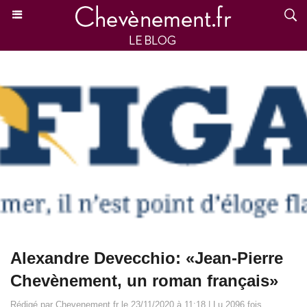
Alexandre Devecchio: «Jean-Pierre
Chevènement, un roman français»
Rédigé par Chevenement.fr le 23/11/2020 à 11:18 | Lu 2096 fois