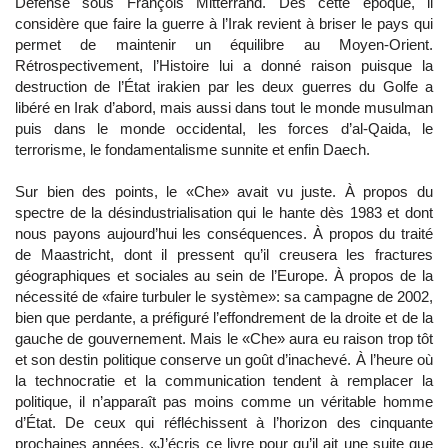
Défense sous François Mitterrand. Dès cette époque, il
considère que faire la guerre à l’Irak revient à briser le pays qui
permet de maintenir un équilibre au Moyen-Orient.
Rétrospectivement, l’Histoire lui a donné raison puisque la
destruction de l’État irakien par les deux guerres du Golfe a
libéré en Irak d’abord, mais aussi dans tout le monde musulman
puis dans le monde occidental, les forces d’al-Qaida, le
terrorisme, le fondamentalisme sunnite et enfin Daech.
Sur bien des points, le «Che» avait vu juste. À propos du
spectre de la désindustrialisation qui le hante dès 1983 et dont
nous payons aujourd’hui les conséquences. À propos du traité
de Maastricht, dont il pressent qu’il creusera les fractures
géographiques et sociales au sein de l’Europe. À propos de la
nécessité de «faire turbuler le système»: sa campagne de 2002,
bien que perdante, a préfiguré l’effondrement de la droite et de la
gauche de gouvernement. Mais le «Che» aura eu raison trop tôt
et son destin politique conserve un goût d’inachevé. À l’heure où
la technocratie et la communication tendent à remplacer la
politique, il n’apparaît pas moins comme un véritable homme
d’État. De ceux qui réfléchissent à l’horizon des cinquante
prochaines années. «J’écris ce livre pour qu’il ait une suite que