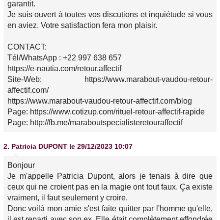
garantit.
Je suis ouvert à toutes vos discutions et inquiétude si vous
en aviez. Votre satisfaction fera mon plaisir.
CONTACT:
Tél/WhatsApp : +22 997 638 657
https://e-nautia.com/retour.affectif
Site-Web: https://www.marabout-vaudou-retour-
affectif.com/
https://www.marabout-vaudou-retour-affectif.com/blog
Page: https://www.cotizup.com/rituel-retour-affectif-rapide
Page: http://fb.me/maraboutspecialisteretouraffectif
2.
Patricia DUPONT
le 29/12/2023 10:07
Bonjour
Je m'appelle Patricia Dupont, alors je tenais à dire que
ceux qui ne croient pas en la magie ont tout faux. Ça existe
vraiment, il faut seulement y croire.
Donc voilà mon amie s'est faite quitter par l'homme qu'elle,
il est reparti avec son ex. Elle était complètement effondrée