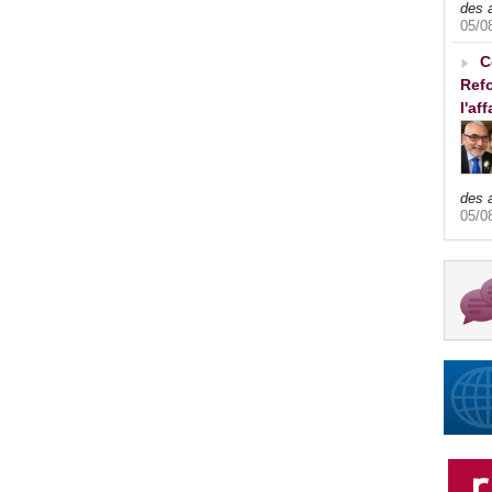
des 
05/0
C
Refo
l'af
des 
05/0