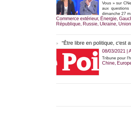
Vous » sur CNew
aux questions
dimanche 27 m
Commerce extérieur
,
Énergie
,
Gauc
République
,
Russie
,
Ukraine
,
Union
"Être libre en politique, c'est 
08/03/2021
|
Tribune pour l'
Chine
,
Europ