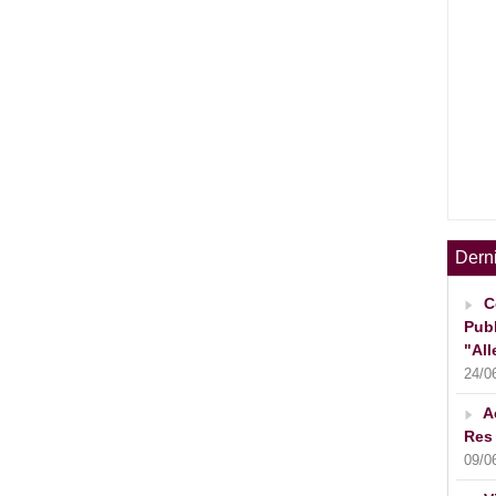
Dern
C
Publ
"All
24/0
A
Res 
09/0