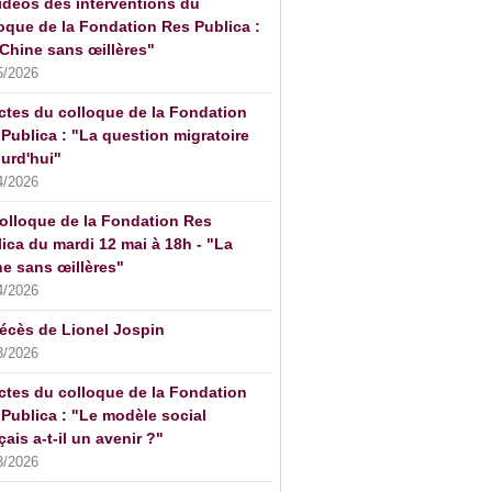
idéos des interventions du
oque de la Fondation Res Publica :
Chine sans œillères"
5/2026
ctes du colloque de la Fondation
Publica : "La question migratoire
urd'hui"
4/2026
olloque de la Fondation Res
ica du mardi 12 mai à 18h - "La
e sans œillères"
4/2026
écès de Lionel Jospin
3/2026
ctes du colloque de la Fondation
Publica : "Le modèle social
çais a-t-il un avenir ?"
3/2026