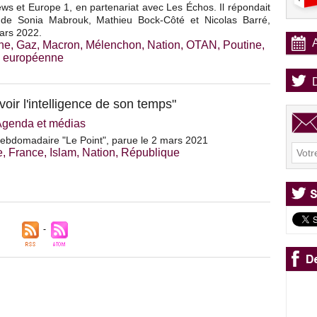
s et Europe 1, en partenariat avec Les Échos. Il répondait
 de Sonia Mabrouk, Mathieu Bock-Côté et Nicolas Barré,
ars 2022.
he
,
Gaz
,
Macron
,
Mélenchon
,
Nation
,
OTAN
,
Poutine
,
 européenne
avoir l'intelligence de son temps"
Agenda et médias
hebdomadaire "Le Point", parue le 2 mars 2021
e
,
France
,
Islam
,
Nation
,
République