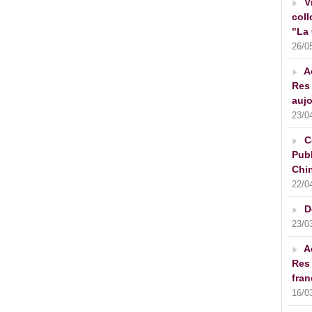
V
coll
"La 
26/0
A
Res 
aujo
23/0
C
Publ
Chin
22/0
D
23/0
A
Res 
fran
16/0