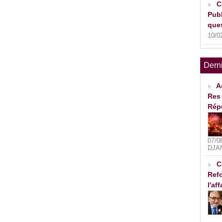
C
Publ
ques
10/0
Dern
A
Res 
Rép
07/0
DJA
C
Refo
l'af