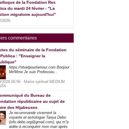
olloque de la Fondation Res
ica du mardi 24 février - "La
tion migratoire aujourd'hui"
2/2026
iers commentaires
ctes du séminaire de la Fondation
Publica : "Enseigner la
ublique"
https://rituelpourlamour.com Bonjour
Mr/Mme Je suis Professeu...
8/2026 06:56 -
Maitre spirituel MEDIUM
NTA
ommuniqué du Bureau de
ndation républicaine au sujet de
faire des Hijabeuses
Je recommande vivement la
voyante et astrologue Tanya Debo
(info.debo.org@gmail.com), qui m''a
aidée à reconquérir mon mari après