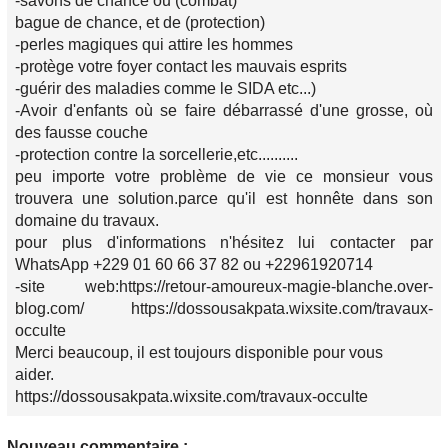
-savons de chance ou (combat)
bague de chance, et de (protection)
-perles magiques qui attire les hommes
-protège votre foyer contact les mauvais esprits
-guérir des maladies comme le SIDA etc...)
-Avoir d'enfants où se faire débarrassé d'une grosse, où
des fausse couche
-protection contre la sorcellerie,etc..........
peu importe votre problème de vie ce monsieur vous
trouvera une solution.parce qu'il est honnête dans son
domaine du travaux.
pour plus d'informations n'hésitez lui contacter par
WhatsApp +229 01 60 66 37 82 ou +22961920714
-site web:https://retour-amoureux-magie-blanche.over-
blog.com/ https://dossousakpata.wixsite.com/travaux-
occulte
Merci beaucoup, il est toujours disponible pour vous
aider.
https://dossousakpata.wixsite.com/travaux-occulte
Nouveau commentaire :