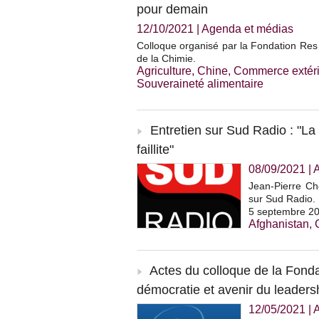
pour demain
12/10/2021
|
Agenda et médias
Colloque organisé par la Fondation Res 
de la Chimie.
Agriculture
,
Chine
,
Commerce extéri
Souveraineté alimentaire
Entretien sur Sud Radio : "La 
faillite"
08/09/2021
|
Jean-Pierre Che
sur Sud Radio. 
5 septembre 20
Afghanistan
,
Actes du colloque de la Fondat
démocratie et avenir du leaders
12/05/2021
|
A