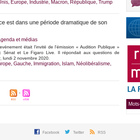
Unis
,
Europe
,
Industrie
,
Macron
,
République
,
Trump
nce est dans une période dramatique de son
genda et médias
vènement était l'invité de l'émission « Audition Publique »
c Sénat et Le Figaro Live. Il répondait aux questions de
er, lundi 2 novembre 2020.
urope
,
Gauche
,
Immigration
,
Islam
,
Néolibéralisme
,
Mots-
Facebook
Twitter
RSS