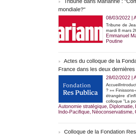
Tribune dans Marianne : "C
mondiale?"
08/03/2022
|
Tribune de Jea
mardi 8 mars 2
Emmanuel Ma
Poutine
Actes du colloque de la Fonda
France dans les deux dernières 
28/02/2022
|
A
AccueilIntroduc
? »« Finissons-
étrangère d'inf
colloque "La po
Autonomie stratégique
,
Diplomatie
,
Indo-Pacifique
,
Néoconservatisme
,
Colloque de la Fondation Res 