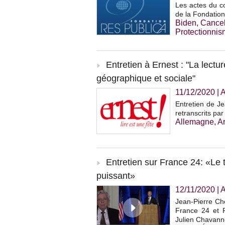
Les actes du co
de la Fondation
Biden
,
Cancel
Protectionni
Entretien à Ernest : "La lectu
géographique et sociale"
11/12/2020
|
A
Entretien de Je
retranscrits pa
Allemagne
,
Ar
Entretien sur France 24: «Le
puissant»
12/11/2020
|
A
Jean-Pierre Che
France 24 et R
Julien Chavann