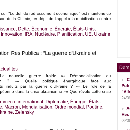
a sur "Le défi du redressement économique" est maintenu ce
on de la Chimie, en dépit de l'appel à la mobilisation contre
issance
,
Dette
,
Économie
,
Énergie
,
États-Unis
,
,
Innovation
,
IRA
,
Nucléaire
,
Planification
,
UE
,
Ukraine
tion Res Publica : "La guerre d'Ukraine et
Dern
ctualités
« La nouvelle guerre froide »« Démondialisation ou
C
tion ? »« Quelle politique énergétique face aux
Publ
ts induits par la guerre d’Ukraine ? »« Le rôle de la
péenne dans la crise ukrainienne »« Que révèle cette crise
"All
24/0
mmerce international
,
Diplomatie
,
Énergie
,
États-
ie
,
Macron
,
Mondialisation
,
Ordre mondial
,
Poutine
,
A
kraine
,
Zelensky
Res 
09/0