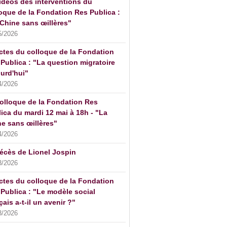
idéos des interventions du
oque de la Fondation Res Publica :
Chine sans œillères"
5/2026
ctes du colloque de la Fondation
Publica : "La question migratoire
urd'hui"
4/2026
olloque de la Fondation Res
ica du mardi 12 mai à 18h - "La
e sans œillères"
4/2026
écès de Lionel Jospin
3/2026
ctes du colloque de la Fondation
Publica : "Le modèle social
çais a-t-il un avenir ?"
3/2026