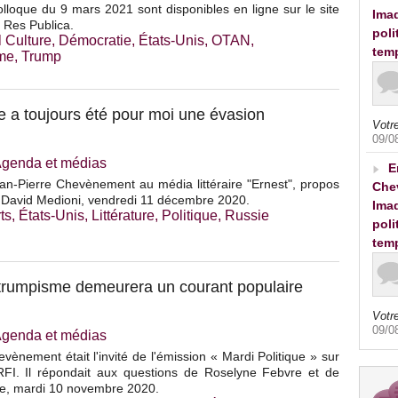
lloque du 9 mars 2021 sont disponibles en ligne sur le site
Imad
 Res Publica.
poli
 Culture
,
Démocratie
,
États-Unis
,
OTAN
,
tem
sme
,
Trump
re a toujours été pour moi une évasion
Votre
09/0
genda et médias
E
an-Pierre Chevènement au média littéraire "Ernest", propos
Che
r David Medioni, vendredi 11 décembre 2020.
Imad
ts
,
États-Unis
,
Littérature
,
Politique
,
Russie
poli
tem
 trumpisme demeurera un courant populaire
Votre
09/0
genda et médias
vènement était l'invité de l'émission « Mardi Politique » sur
FI. Il répondait aux questions de Roselyne Febvre et de
e, mardi 10 novembre 2020.