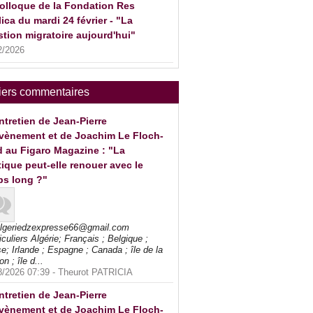
olloque de la Fondation Res
ica du mardi 24 février - "La
tion migratoire aujourd'hui"
2/2026
iers commentaires
ntretien de Jean-Pierre
vènement et de Joachim Le Floch-
 au Figaro Magazine : "La
tique peut-elle renouer avec le
ps long ?"
algeriedzexpresse66@gmail.com
iculiers Algérie; Français ; Belgique ;
e; Irlande ; Espagne ; Canada ; île de la
on ; île d...
8/2026 07:39 -
Theurot PATRICIA
ntretien de Jean-Pierre
vènement et de Joachim Le Floch-