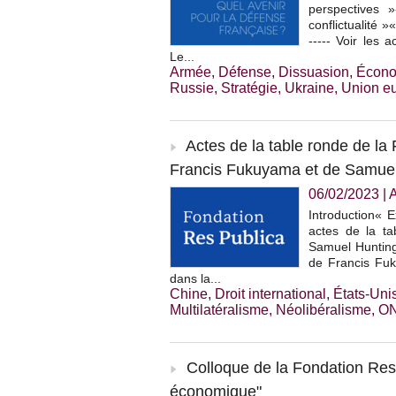
perspectives 
conflictualité »
----- Voir les 
Le...
Armée
,
Défense
,
Dissuasion
,
Écono
Russie
,
Stratégie
,
Ukraine
,
Union e
Actes de la table ronde de la
Francis Fukuyama et de Samuel
06/02/2023
|
A
Introduction« E
actes de la t
Samuel Hunting
de Francis Fuk
dans la...
Chine
,
Droit international
,
États-Uni
Multilatéralisme
,
Néolibéralisme
,
O
Colloque de la Fondation Res
économique"