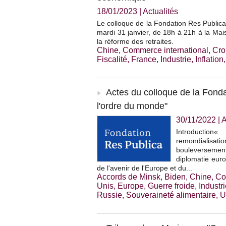
18/01/2023
|
Actualités
Le colloque de la Fondation Res Public
mardi 31 janvier, de 18h à 21h à la Mais
la réforme des retraites.
Chine
,
Commerce international
,
Cro
Fiscalité
,
France
,
Industrie
,
Inflation
Actes du colloque de la Fonda
l'ordre du monde"
30/11/2022
|
A
Introduction
remondialisa
bouleversemen
diplomatie euro
de l'avenir de l'Europe et du...
Accords de Minsk
,
Biden
,
Chine
,
Co
Unis
,
Europe
,
Guerre froide
,
Industr
Russie
,
Souveraineté alimentaire
,
U