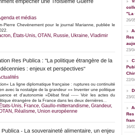
omment empêcher une Troisième Guerre
V
coll
"La 
Agenda et médias
26/0
n-Pierre Chevènement pour le journal Marianne, publiée le
022.
A
cron
,
États-Unis
,
OTAN
,
Russie
,
Ukraine
,
Vladimir
Res 
aujo
23/0
tion Res Publica : "La politique étrangère de la
C
Publ
décennies : enjeux et perspectives"
Chin
ctualités
22/0
tion« La ligne diplomatique française : ruptures ou continuité
en avec la nostalgie de la grandeur »« Inventer une politique
D
luence et d'autonomie »Débat final ----- Voir les actes du
23/0
litique étrangère de la France dans les deux dernières...
États-Unis
,
France
,
Gaullo-mitterrandisme
,
Grandeur
,
A
OTAN
,
Réalisme
,
Union européenne
Res 
fran
16/0
Publica - La souveraineté alimentaire, un enjeu