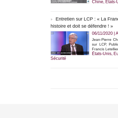
Chine
,
États-
Entretien sur LCP : « La Fra
histoire et doit se défendre ! »
06/11/2020
|
A
Jean-Pierre Che
sur LCP, Publi
Francis Letelli
États-Unis
,
E
Sécurité