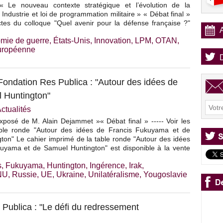
»« Le nouveau contexte stratégique et l’évolution de la
« Industrie et loi de programmation militaire » « Débat final »
actes du colloque "Quel avenir pour la défense française ?"
mie de guerre
,
États-Unis
,
Innovation
,
LPM
,
OTAN
,
uropéenne
 Fondation Res Publica : "Autour des idées de
 Huntington"
ctualités
xposé de M. Alain Dejammet »« Débat final » ----- Voir les
able ronde "Autour des idées de Francis Fukuyama et de
ton" Le cahier imprimé de la table ronde "Autour des idées
uyama et de Samuel Huntington" est disponible à la vente
s
,
Fukuyama
,
Huntington
,
Ingérence
,
Irak
,
NU
,
Russie
,
UE
,
Ukraine
,
Unilatéralisme
,
Yougoslavie
 Publica : "Le défi du redressement