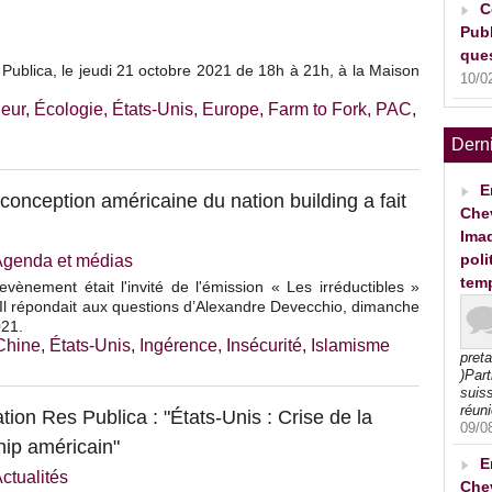
C
Publ
ques
Publica, le jeudi 21 octobre 2021 de 18h à 21h, à la Maison
10/0
eur
,
Écologie
,
États-Unis
,
Europe
,
Farm to Fork
,
PAC
,
Dern
E
conception américaine du nation building a fait
Che
Imad
poli
Agenda et médias
tem
vènement était l'invité de l'émission « Les irréductibles »
Il répondait aux questions d’Alexandre Devecchio, dimanche
21.
Chine
,
États-Unis
,
Ingérence
,
Insécurité
,
Islamisme
pret
)Part
suiss
réuni
ion Res Publica : "États-Unis : Crise de la
09/0
hip américain"
E
ctualités
Che